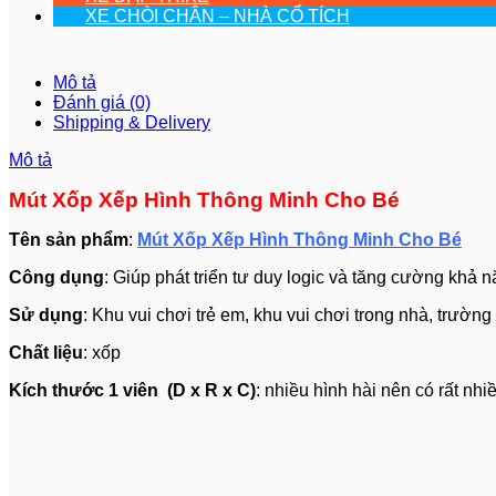
XE CHÒI CHÂN – NHÀ CỔ TÍCH
Mô tả
Đánh giá (0)
Shipping & Delivery
Mô tả
Mút Xốp Xếp Hình Thông Minh Cho Bé
Tên sản phẩm
:
Mút Xốp Xếp Hình Thông Minh Cho Bé
Công dụng
: Giúp phát triển tư duy logic và tăng cường khả 
Sử dụng
: Khu vui chơi trẻ em, khu vui chơi trong nhà, trườ
Chất liệu
: xốp
Kích thước 1 viên (D x R x C)
: nhiều hình hài nên có rất nhi