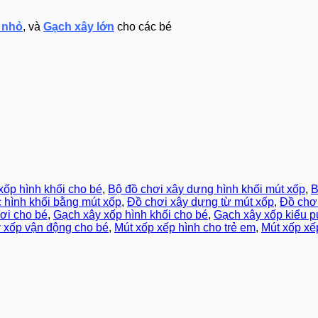
 nhỏ
, và
Gạch xây lớn
cho các bé
xốp hình khối cho bé
,
Bộ đồ chơi xây dựng hình khối mút xốp
,
B
 hình khối bằng mút xốp
,
Đồ chơi xây dựng từ mút xốp
,
Đồ chơi
ơi cho bé
,
Gạch xây xốp hình khối cho bé
,
Gạch xây xốp kiểu p
 xốp vận động cho bé
,
Mút xốp xếp hình cho trẻ em
,
Mút xốp xế