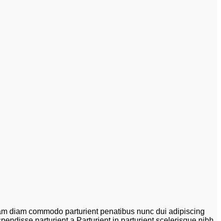
am diam commodo parturient penatibus nunc dui adipiscing
pendisse parturient a.Parturient in parturient scelerisque nibh