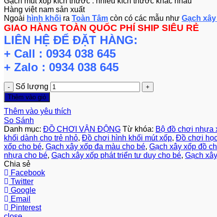
Gạch mút xốp kích thước : nhiều kích thước khác nhau
Hàng việt nam sản xuất
Ngoài
hình khối
ra
Toàn Tâm
còn có các mẫu như
Gạch xây
GIAO HÀNG TOÀN QUỐC PHÍ SHIP SIÊU RẺ
LIÊN HỆ ĐỂ ĐẶT HÀNG:
+ Call : 0934 038 645
+ Zalo : 0934 038 645
Số lượng
Thêm vào giỏ
Thêm vào yêu thích
So Sánh
Danh mục:
ĐỒ CHƠI VẬN ĐỘNG
Từ khóa:
Bộ đồ chơi nhựa 
khối dành cho trẻ nhỏ
,
Đồ chơi hình khối mút xốp
,
Đồ chơi học
xốp cho bé
,
Gạch xây xốp đa màu cho bé
,
Gạch xây xốp đồ ch
nhựa cho bé
,
Gạch xây xốp phát triển tư duy cho bé
,
Gạch xây
Chia sẻ
Facebook
Twitter
Google
Email
Pinterest
close