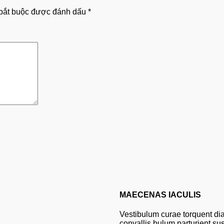
bắt buộc được đánh dấu
*
MAECENAS IACULIS
Vestibulum curae torquent di
convallis bulum parturient sus