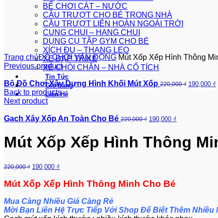
BỂ CHƠI CÁT – NƯỚC
CẦU TRƯỢT CHO BÉ TRONG NHÀ
CẦU TRƯỢT LIÊN HOÀN NGOÀI TRỜI
360 product view
CUNG CHUI – HANG CHUI
DỤNG CỤ TẬP GYM CHO BÉ
0%
XÍCH ĐU – THANG LEO
Trang chủ
ĐỒ CHƠI VẬN ĐỘNG
Mút Xốp Xếp Hình Thông Mi
XE ĐẠP TRIKE
Previous product
XE CHÒI CHÂN – NHÀ CỔ TÍCH
Tin Tức
Bộ Đồ Chơi Xây Dựng Hình Khối Mút Xốp
190,000
₫
220,000
₫
Giỏ hàng
Back to products
Liên Hệ
Next product
Gạch Xây Xốp An Toàn Cho Bé
190,000
₫
220,000
₫
Mút Xốp Xếp Hình Thông Mi
190,000
₫
220,000
₫
Mút Xốp Xếp Hình Thông Minh Cho Bé
Mua Càng Nhiều Giá Càng Rẻ
Mời Bạn Liên Hệ Trực Tiếp Với Shop Để Biết Thêm Nhiều