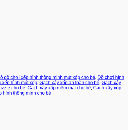
ộ đồ chơi xếp hình thông minh mút xốp cho bé
,
Đồ chơi hình
 xếp hình mút xốp
,
Gạch xây xốp an toàn cho bé
,
Gạch xây
uzzle cho bé
,
Gạch xây xốp mềm mại cho bé
,
Gạch xây xốp
p hình thông minh cho bé