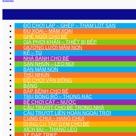
ĐỒ CHƠI LẮP – GHÉP – THẢM LÓT SÀN
ĐU XOAI – MÂM XOAI
GHẾ NGỒI CHO BÉ
GIÁ PHƠI KHĂN – THIẾT BỊ BẾP
GIƯỜNG LƯỚI MẦM NON
KỆ – TỦ
NHÀ BANH CHO BÉ
SÀN NHÚN – LEO NÚI
BÀN MẦM NON
THÚ NHÚN
ĐỒ CHƠI VẬN ĐỘNG
BẢNG
BẬP BÊNH CHO BÉ
TRỤ BÓNG RỔ – THÙNG RÁC
BỂ CHƠI CÁT – NƯỚC
CẦU TRƯỢT CHO BÉ TRONG NHÀ
CẦU TRƯỢT LIÊN HOÀN NGOÀI TRỜI
CUNG CHUI – HANG CHUI
DỤNG CỤ TẬP GYM CHO BÉ
XÍCH ĐU – THANG LEO
XE ĐẠP TRIKE