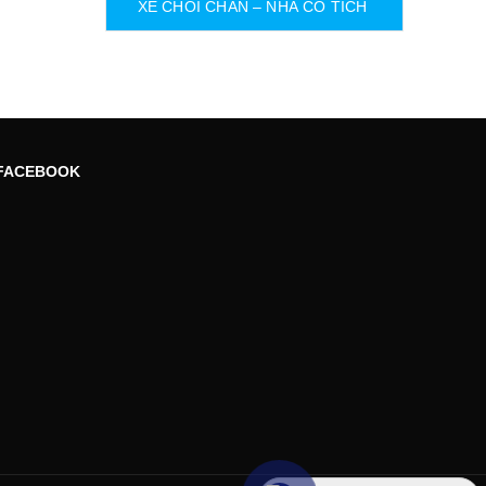
XE CHÒI CHÂN – NHÀ CỔ TÍCH
FACEBOOK