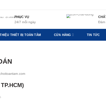
PHỤC VỤ
CHẤ
24/7 mỗi ngày
Đảm 
 THIỆU THIẾT BỊ TOÀN TÂM
CỬA HÀNG
TIN TỨC
OÁN
choitoantam.com
i TP.HCM)
.