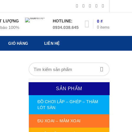
T LƯỢNG
HOTLINE:
0
₫
0
items
bảo 100%
0934.038.645
GIỎ HÀNG
LIÊN HỆ
SẢN PHẨM
ĐỒ CHƠI LẮP – GHÉP – THẢM
LÓT SÀN
ĐU XOAI – MÂM XOAI