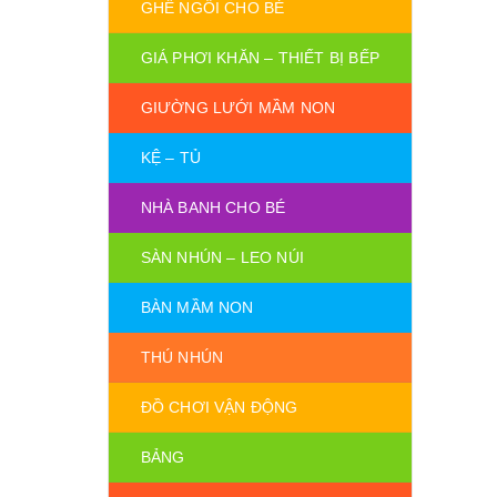
GHẾ NGỒI CHO BÉ
GIÁ PHƠI KHĂN – THIẾT BỊ BẾP
GIƯỜNG LƯỚI MẦM NON
KỆ – TỦ
NHÀ BANH CHO BÉ
SÀN NHÚN – LEO NÚI
BÀN MẦM NON
THÚ NHÚN
ĐỒ CHƠI VẬN ĐỘNG
BẢNG