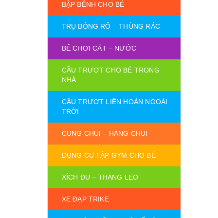
BẬP BÊNH CHO BÉ
TRỤ BÓNG RỔ – THÙNG RÁC
BỂ CHƠI CÁT – NƯỚC
CẦU TRƯỢT CHO BÉ TRONG
NHÀ
CẦU TRƯỢT LIÊN HOÀN NGOÀI
TRỜI
CUNG CHUI – HANG CHUI
DỤNG CỤ TẬP GYM CHO BÉ
XÍCH ĐU – THANG LEO
XE ĐẠP TRIKE