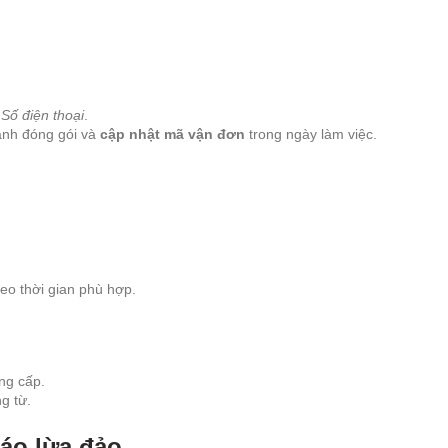
Số điện thoại
.
hành đóng gói và
cập nhật mã vận đơn
trong ngày làm việc.
heo thời gian phù hợp.
ng cấp.
g từ.
báo lừa đảo