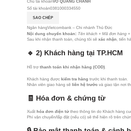
Chủ tài khoản
VÕ QUANG CHÁNH
Số tài khoản
0381000334550
SAO CHÉP
Ngân hàngVietcombank – Chi nhánh Thủ Đức
Nội dung chuyển khoản:
Tên khách + Mã đơn hàng + 
Sau khi nhận thanh toán, chúng tôi sẽ
xác nhận
, tiến 
🔹 2) Khách hàng tại TP.HCM
Hỗ trợ
thanh toán khi nhận hàng (COD)
.
Khách hàng được
kiểm tra hàng
trước khi thanh toán.
Nhân viên giao hàng sẽ
liên hệ trước
và giao tận nơi t
🧾 Hóa đơn & chứng từ
Xuất
hóa đơn điện tử
theo thông tin do Khách hàng cu
Phí vận chuyển/lắp đặt (nếu có) sẽ thể hiện rõ trên chứn
🔒 Bảo mật thanh toán & cảnh 