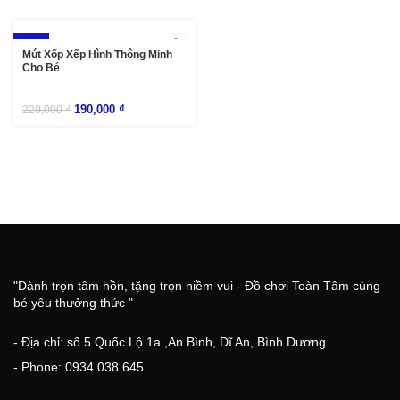
-14%
Mút Xốp Xếp Hình Thông Minh
Cho Bé
190,000
₫
220,000
₫
"Dành trọn tâm hồn, tặng trọn niềm vui - Đồ chơi Toàn Tâm cùng
bé yêu thưởng thức "
- Địa chỉ: số 5 Quốc Lộ 1a ,An Bình, Dĩ An, Bình Dương
- Phone: 0934 038 645