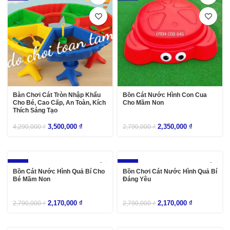
Bàn Chơi Cát Tròn Nhập Khẩu
Bồn Cát Nước Hình Con Cua
Cho Bé, Cao Cấp, An Toàn, Kích
Cho Mầm Non
Thích Sáng Tạo
3,500,000
₫
2,350,000
₫
4,290,000
₫
2,790,000
₫
-22%
-22%
Bồn Cát Nước Hình Quả Bí Cho
Bồn Chơi Cát Nước Hình Quả Bí
Bé Mầm Non
Đáng Yêu
2,170,000
₫
2,170,000
₫
2,790,000
₫
2,790,000
₫