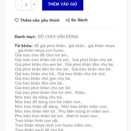
Số lượng
THÊM VÀO GIỎ
So Sánh
Thêm vào yêu thích
Danh mục:
ĐỒ CHƠI VẬN ĐỘNG
Từ khóa:
đồ giá phơi khăn
,
giá khăn
,
giá khăn nhựa
,
giá khăn nhựa con hươu
,
Giá móc treo đồ chơi trẻ em
,
Giá móc treo khăn vải trẻ em
,
Giá phơi khăn cho bé
,
Giá phơi khăn cho em bé
,
Giá phơi khăn tắm cho bé
,
Giá phơi khăn tiện lợi cho bé
,
Giá treo khăn cho bé
,
Giá treo khăn cho trẻ
,
Giá treo khăn cho trẻ nhỏ
,
Giá treo khăn nhỏ gọn cho bé
,
Giá treo khăn tắm cho bé
,
Giá treo phơi khăn cho em bé
,
Giá treo phơi khăn cho trẻ nhỏ
,
Khăn
,
Móc treo đa năng cho trẻ
,
Móc treo đồ dùng cho trẻ mầm non
,
Móc treo khăn dễ dàng
,
Móc treo khăn mầm non
,
Móc treo khăn tiện lợi
,
Phụ kiện trang trí mầm non
,
Phụ kiện treo khăn trẻ em
,
thiet bi mam non
,
Treo khăn hình con vật
,
Treo khăn nhựa hình con hươu mầm non
,
Treo khăn sạch sẽ cho trẻ
,