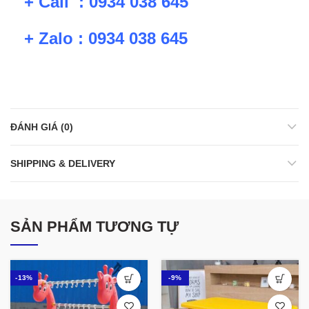
+ Call : 0934 038 645
+ Zalo : 0934 038 645
ĐÁNH GIÁ (0)
SHIPPING & DELIVERY
SẢN PHẨM TƯƠNG TỰ
-13%
-9%