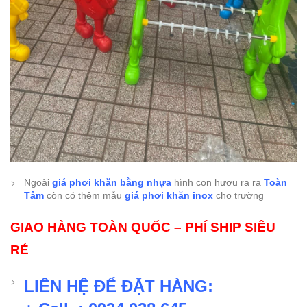
Ngoài
giá phơi khăn bằng nhựa
hình con hươu ra ra
Toàn
Tâm
còn có thêm mẫu
giá phơi khăn inox
cho trường
GIAO HÀNG TOÀN QUỐC – PHÍ SHIP SIÊU
RẺ
LIÊN HỆ ĐỂ ĐẶT HÀNG: