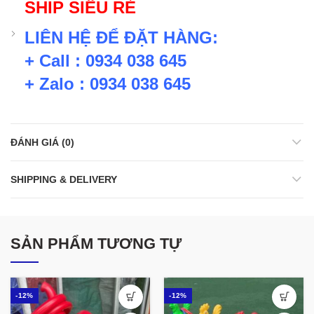
SHIP SIÊU RẺ
LIÊN HỆ ĐỂ ĐẶT HÀNG:
+ Call : 0934 038 645
+ Zalo : 0934 038 645
ĐÁNH GIÁ (0)
SHIPPING & DELIVERY
SẢN PHẨM TƯƠNG TỰ
-12%
-12%