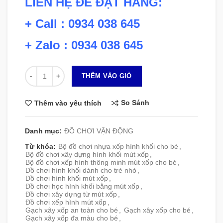
LIÊN HỆ ĐỂ ĐẶT HÀNG:
+ Call : 0934 038 645
+ Zalo : 0934 038 645
Số lượng
THÊM VÀO GIỎ
So Sánh
Thêm vào yêu thích
Danh mục:
ĐỒ CHƠI VẬN ĐỘNG
Từ khóa:
Bộ đồ chơi nhựa xốp hình khối cho bé
,
Bộ đồ chơi xây dựng hình khối mút xốp
,
Bộ đồ chơi xếp hình thông minh mút xốp cho bé
,
Đồ chơi hình khối dành cho trẻ nhỏ
,
Đồ chơi hình khối mút xốp
,
Đồ chơi học hình khối bằng mút xốp
,
Đồ chơi xây dựng từ mút xốp
,
Đồ chơi xếp hình mút xốp
,
Gạch xây xốp an toàn cho bé
,
Gạch xây xốp cho bé
,
Gạch xây xốp đa màu cho bé
,