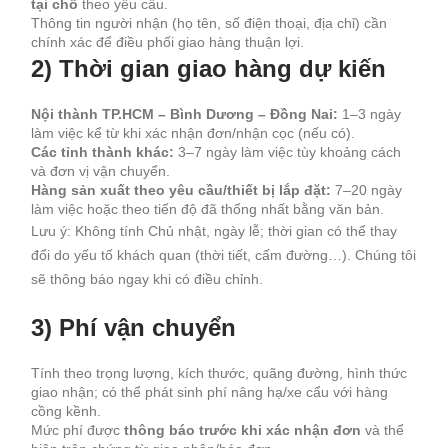
tại chỗ
theo yêu cầu.
Thông tin người nhận (họ tên, số điện thoại, địa chỉ) cần
chính xác để điều phối giao hàng thuận lợi.
2) Thời gian giao hàng dự kiến
Nội thành TP.HCM – Bình Dương – Đồng Nai:
1–3 ngày
làm việc kể từ khi xác nhận đơn/nhận cọc (nếu có).
Các tỉnh thành khác:
3–7 ngày làm việc tùy khoảng cách
và đơn vị vận chuyển.
Hàng sản xuất theo yêu cầu/thiết bị lắp đặt:
7–20 ngày
làm việc hoặc theo tiến độ đã thống nhất bằng văn bản.
Lưu ý: Không tính Chủ nhật, ngày lễ; thời gian có thể thay
đổi do yếu tố khách quan (thời tiết, cấm đường…). Chúng tôi
sẽ thông báo ngay khi có điều chỉnh.
3) Phí vận chuyển
Tính theo trọng lượng, kích thước, quãng đường, hình thức
giao nhận; có thể phát sinh phí nâng hạ/xe cẩu với hàng
cồng kềnh.
Mức phí được
thông báo trước khi xác nhận đơn
và thể