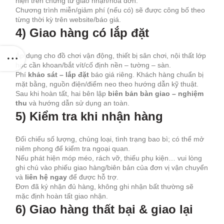
hiện trên chứng từ giao nhận/hóa đơn.
Chương trình miễn/giảm phí (nếu có) sẽ được công bố theo
từng thời kỳ trên website/báo giá.
4) Giao hàng có lắp đặt
Áp dụng cho đồ chơi vận động, thiết bị sân chơi, nội thất lớp
học cần khoan/bắt vít/cố định nền – tường – sàn.
Phí
khảo sát – lắp đặt
báo giá riêng. Khách hàng chuẩn bị
mặt bằng, nguồn điện/điểm neo theo hướng dẫn kỹ thuật.
Sau khi hoàn tất, hai bên lập
biên bản bàn giao – nghiệm
thu
và hướng dẫn sử dụng an toàn.
5) Kiểm tra khi nhận hàng
Đối chiếu số lượng, chủng loại, tình trạng bao bì; có thể mở
niêm phong để kiểm tra ngoại quan.
Nếu phát hiện móp méo, rách vỡ, thiếu phụ kiện… vui lòng
ghi chú vào phiếu giao hàng/biên bản của đơn vị vận chuyển
và
liên hệ ngay
để được hỗ trợ.
Đơn đã ký nhận đủ hàng, không ghi nhận bất thường sẽ
mặc định hoàn tất giao nhận.
6) Giao hàng thất bại & giao lại