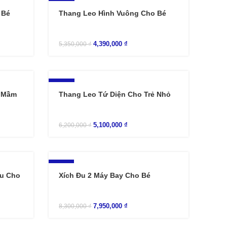
-18%
 Bé
Thang Leo Hình Vuông Cho Bé
4,390,000
₫
5,350,000
₫
-18%
é Mầm
Thang Leo Tứ Diện Cho Trẻ Nhỏ
5,100,000
₫
6,200,000
₫
-4%
ấu Cho
Xích Đu 2 Máy Bay Cho Bé
7,950,000
₫
8,300,000
₫