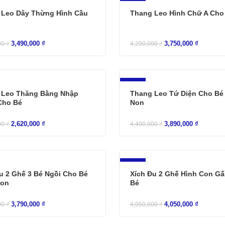
-13%
 Leo Dây Thừng Hình Cầu
Thang Leo Hình Chữ A Cho
3,490,000
₫
3,750,000
₫
00
₫
4,290,000
₫
-13%
 Leo Thăng Bằng Nhập
Thang Leo Tứ Diện Cho B
Cho Bé
Non
2,620,000
₫
3,890,000
₫
00
₫
4,490,000
₫
-18%
u 2 Ghế 3 Bé Ngồi Cho Bé
Xích Đu 2 Ghế Hình Con G
on
Bé
3,790,000
₫
4,050,000
₫
00
₫
4,950,000
₫