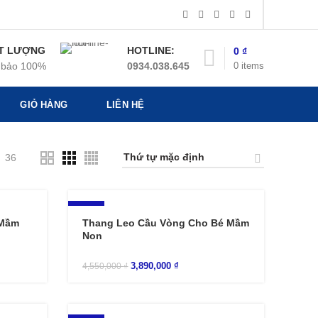
T LƯỢNG
HOTLINE:
0
₫
0
items
bảo 100%
0934.038.645
GIỎ HÀNG
LIÊN HỆ
36
-15%
 Mầm
Thang Leo Cầu Vòng Cho Bé Mầm
Non
3,890,000
₫
4,550,000
₫