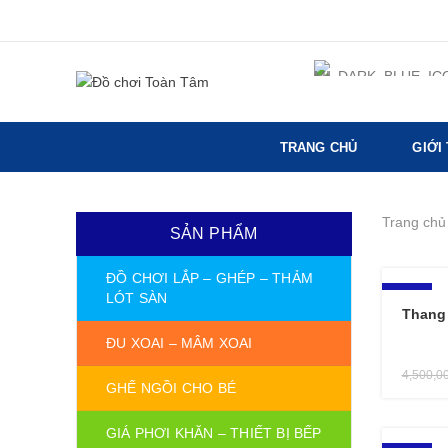
TRANG CHỦ
GIỚI
Trang chủ
SẢN PHẨM
ĐỒ CHƠI LẮP – GHÉP – THẢM
-13%
LÓT SÀN
Thang
ĐU XOAI – MÂM XOAI
4,500,0
GHẾ NGỒI CHO BÉ
GIÁ PHƠI KHĂN – THIẾT BỊ BẾP