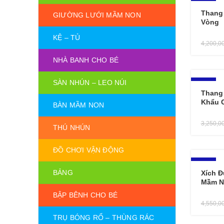
-17%
Thang
GIƯỜNG LƯỚI MẦM NON
Vòng
KỆ – TỦ
4,200,0
NHÀ BANH CHO BÉ
SÀN NHÚN – LEO NÚI
-19%
Thang
Khẩu 
BÀN MẦM NON
3,250,0
THÚ NHÚN
ĐỒ CHƠI VẬN ĐỘNG
-17%
BẢNG
Xích Đ
Mầm N
BẬP BÊNH CHO BÉ
4,550,0
TRỤ BÓNG RỔ – THÙNG RÁC