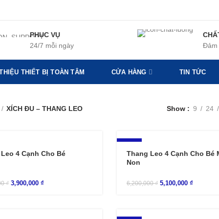
PHỤC VỤ
CHẤ
24/7 mỗi ngày
Đảm 
 THIỆU THIẾT BỊ TOÀN TÂM
CỬA HÀNG
TIN TỨC
XÍCH ĐU – THANG LEO
Show
9
24
-18%
 Leo 4 Cạnh Cho Bé
Thang Leo 4 Cạnh Cho Bé
Non
3,900,000
₫
5,100,000
₫
00
₫
6,200,000
₫