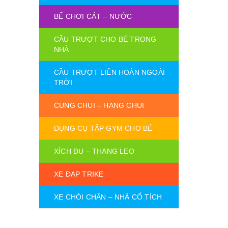
BỂ CHƠI CÁT – NƯỚC
CẦU TRƯỢT CHO BÉ TRONG
NHÀ
CẦU TRƯỢT LIÊN HOÀN NGOÀI
TRỜI
CUNG CHUI – HANG CHUI
DỤNG CỤ TẬP GYM CHO BÉ
XÍCH ĐU – THANG LEO
XE ĐẠP TRIKE
XE CHÒI CHÂN – NHÀ CỔ TÍCH