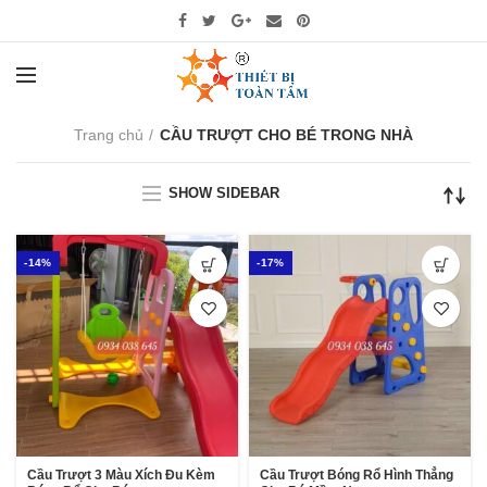
Trang chủ
CẦU TRƯỢT CHO BÉ TRONG NHÀ
SHOW SIDEBAR
-14%
-17%
Cầu Trượt 3 Màu Xích Đu Kèm
Cầu Trượt Bóng Rổ Hình Thẳng