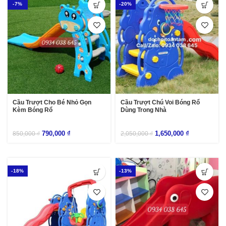
-7%
-20%
Cầu Trượt Cho Bé Nhỏ Gọn
Cầu Trượt Chú Voi Bóng Rổ
Kèm Bóng Rổ
Dùng Trong Nhà
790,000
₫
1,650,000
₫
850,000
₫
2,050,000
₫
-18%
-13%