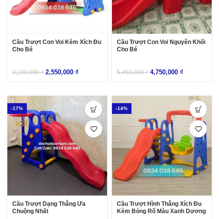
Cầu Trượt Con Voi Kèm Xích Đu
Cầu Trượt Con Voi Nguyên Khối
Cho Bé
Cho Bé
2,550,000
₫
4,750,000
₫
3,100,000
₫
5,450,000
₫
-17%
-14%
Cầu Trượt Dạng Thẳng Ưa
Cầu Trượt Hình Thẳng Xích Đu
Chuộng Nhất
Kèm Bóng Rổ Màu Xanh Dương