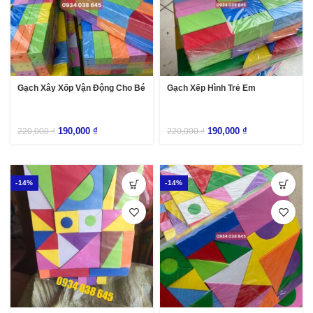
Gạch Xây Xốp Vận Động Cho Bé
Gạch Xếp Hình Trẻ Em
190,000
₫
190,000
₫
220,000
₫
220,000
₫
-14%
-14%