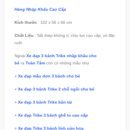
Hàng Nhập Khẩu Cao Cấp
Kích thước
: 102 x 56 x 66 cm
Chất Liệu
: Sắt thép không rỉ, chịu lực cao cấp, vỏ đặc
ruột
Ngoài
Xe đạp 3 bánh Trike nhập khẩu cho
bé
ra
T
oàn T
âm
còn có những mẫu như
+
Xe đạp mẫu đơn 3 bánh cho bé
+
Xe đạp 3 bánh Trike 2 chỗ ngồi cho bé
+
Xe đạp 3 bánh Trike bán tải
+
Xe đạp Trike 3 bánh ghế to cao cấp
+
Xe đạp Trike 3 bánh lính cứu hỏa