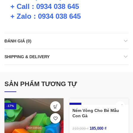
+ Call : 0934 038 645
+ Zalo : 0934 038 645
ĐÁNH GIÁ (0)
SHIPPING & DELIVERY
SẢN PHẨM TƯƠNG TỰ
-17%
-12%
Ném Vòng Cho Bé Mẫu
Con Gà
185,000
₫
210,000
₫