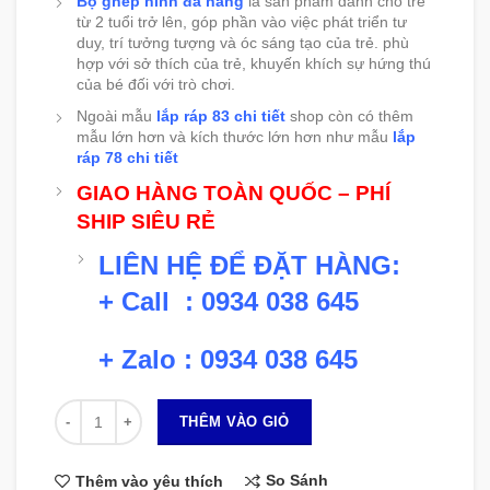
Bộ ghép hình đa năng
là sản phẩm dành cho trẻ
từ 2 tuổi trở lên, góp phần vào việc phát triển tư
duy, trí tưởng tượng và óc sáng tạo của trẻ. phù
hợp với sở thích của trẻ, khuyến khích sự hứng thú
của bé đối với trò chơi.
Ngoài mẫu
lắp ráp 83 chi tiết
shop còn có thêm
mẫu lớn hơn và kích thước lớn hơn như mẫu
lắp
ráp 78 chi tiết
GIAO HÀNG TOÀN QUỐC – PHÍ
SHIP SIÊU RẺ
LIÊN HỆ ĐỂ ĐẶT HÀNG:
+ Call : 0934 038 645
+ Zalo : 0934 038 645
Số lượng
THÊM VÀO GIỎ
So Sánh
Thêm vào yêu thích