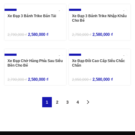
-8%
-6%
Xe Đạp 3 Bánh Trike Bán Tải
Xe Đạp 3 Bánh Trike Nhập Khẩu
Cho Bé
2,580,000
₫
2,580,000
₫
2,790,000
₫
2,750,000
₫
-8%
-13%
Xe Đạp Chở Hàng Phía Sau Siêu
Xe Đạp Đôi Cao Cấp Siêu Chắc
Bền Cho Bé
Chắn
2,580,000
₫
2,580,000
₫
2,790,000
₫
2,950,000
₫
1
2
3
4