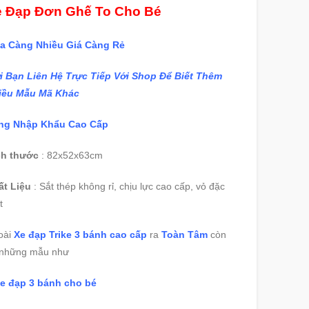
 Đạp Đơn Ghế To Cho Bé
a Càng Nhiều Giá Càng Rẻ
i Bạn Liên Hệ Trực Tiếp Với Shop Để Biết Thêm
iều Mẫu Mã Khác
ng Nhập Khẩu Cao Cấp
ch thước
: 82x52x63cm
ất Liệu
: Sắt thép không rỉ, chịu lực cao cấp, vỏ đặc
t
oài
Xe đạp Trike 3 bánh cao cấp
ra
Toàn Tâm
còn
 những mẫu như
e đạp 3 bánh cho bé