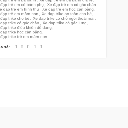
 đạp trẻ em ba bánh
,
Xe đạp trẻ em ba bánh giá rẻ
,
 đạp trẻ em có bánh phụ
,
Xe đạp trẻ em có gác chân
e đạp trẻ em hình thú
,
Xe đạp trẻ em học cân bằng
,
 đạp trẻ em mầm non
,
Xe đạp trike an toàn cho bé
,
đạp trike cho bé
,
Xe đạp trike có chỗ ngồi thoải mái
,
đạp trike có gác chân
,
Xe đạp trike có gác lưng
,
đạp trike điều khiển dễ dàng
,
đạp trike học cân bằng
,
 đạp trike trẻ em mầm non
ia sẻ