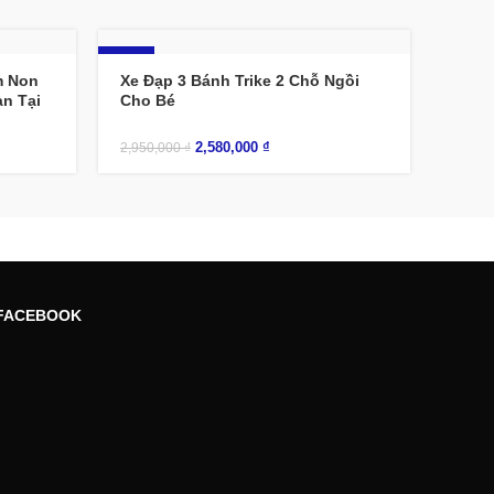
-13%
m Non
Xe Đạp 3 Bánh Trike 2 Chỗ Ngồi
n Tại
Cho Bé
2,580,000
₫
2,950,000
₫
FACEBOOK