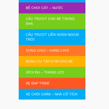
BỂ CHƠI CÁT – NƯỚC
CẦU TRƯỢT CHO BÉ TRONG
NHÀ
CẦU TRƯỢT LIÊN HOÀN NGOÀI
TRỜI
CUNG CHUI – HANG CHUI
DỤNG CỤ TẬP GYM CHO BÉ
XÍCH ĐU – THANG LEO
XE ĐẠP TRIKE
XE CHÒI CHÂN – NHÀ CỔ TÍCH