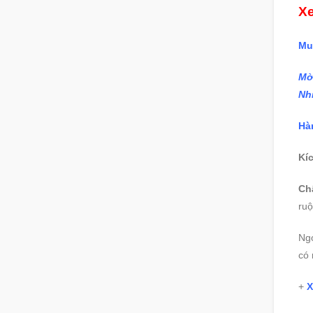
Xe
Mu
Mờ
Nh
Hà
Kí
Ch
ruộ
Ng
có
+
X