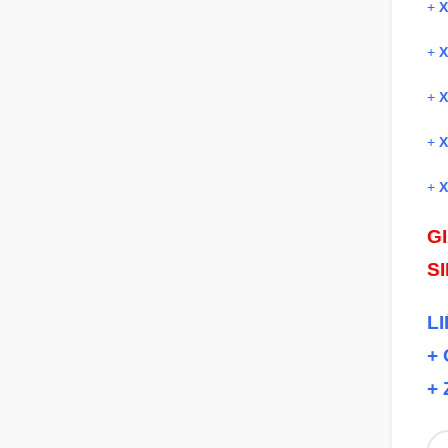
+
X
+
X
+
X
+
X
+
X
G
S
L
+ 
+ 
Số