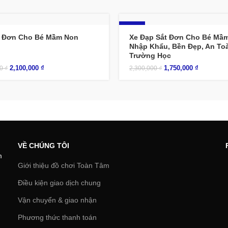
-24%
 Đơn Cho Bé Mầm Non
Xe Đạp Sắt Đơn Cho Bé Mầ
Nhập Khẩu, Bền Đẹp, An Toà
Trường Học
2,100,000
₫
1,750,000
₫
00
₫
2,300,000
₫
VỀ CHÚNG TÔI
m
Giới thiệu đồ chơi Toàn Tâm
Điều kiện giao dịch chung
Vận chuyển & giao nhận
Phương thức thanh toán