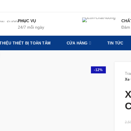
PHỤC VỤ
CHẤ
24/7 mỗi ngày
Đảm 
 THIỆU THIẾT BỊ TOÀN TÂM
CỬA HÀNG
TIN TỨC
360 product view
-12%
Tra
Xe
X
C
2,5