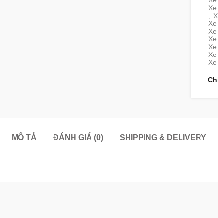
Xe
Xe
,
X
Xe
Xe 
Xe 
Xe 
Xe 
Xe
Ch
MÔ TẢ
ĐÁNH GIÁ (0)
SHIPPING & DELIVERY