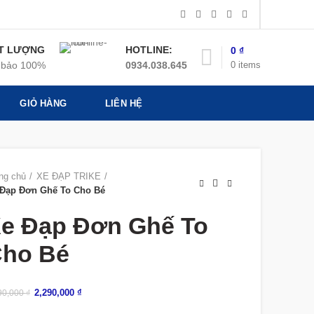
T LƯỢNG
HOTLINE:
0
₫
0
items
bảo 100%
0934.038.645
GIỎ HÀNG
LIÊN HỆ
ng chủ
XE ĐẠP TRIKE
 Đạp Đơn Ghế To Cho Bé
e Đạp Đơn Ghế To
ho Bé
2,290,000
₫
90,000
₫