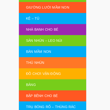
GIƯỜNG LƯỚI MẦM NON
KỆ – TỦ
NHÀ BANH CHO BÉ
SÀN NHÚN – LEO NÚI
BÀN MẦM NON
THÚ NHÚN
ĐỒ CHƠI VẬN ĐỘNG
BẢNG
BẬP BÊNH CHO BÉ
TRỤ BÓNG RỔ – THÙNG RÁC