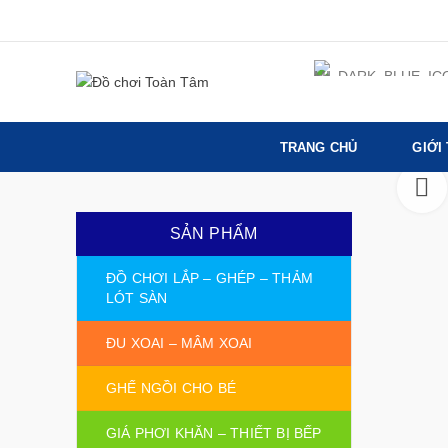
TRANG CHỦ
GIỚI
SẢN PHẨM
ĐỒ CHƠI LẮP – GHÉP – THẢM
LÓT SÀN
ĐU XOAI – MÂM XOAI
GHẾ NGỒI CHO BÉ
GIÁ PHƠI KHĂN – THIẾT BỊ BẾP