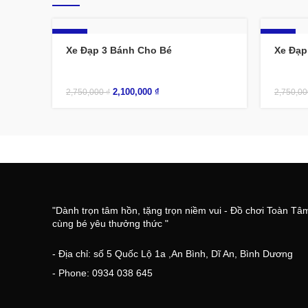
-24%
-24%
Xe Đạp 3 Bánh Cho Bé
Xe Đạp
2,100,000
₫
2,750,000
₫
2,750,0
"Dành trọn tâm hồn, tặng trọn niềm vui - Đồ chơi Toàn Tâ
cùng bé yêu thưởng thức "
- Địa chỉ: số 5 Quốc Lộ 1a ,An Bình, Dĩ An, Bình Dương
- Phone: 0934 038 645