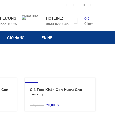
T LƯỢNG
HOTLINE:
0
₫
0
items
bảo 100%
0934.038.645
GIỎ HÀNG
LIÊN HỆ
-13%
h Con
Giá Treo Khăn Con Hươu Cho
Trường
650,000
₫
750,000
₫