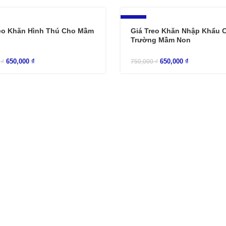
-13%
eo Khăn Hình Thú Cho Mầm
Giá Treo Khăn Nhập Khẩu 
Trường Mầm Non
650,000
₫
650,000
₫
0
₫
750,000
₫