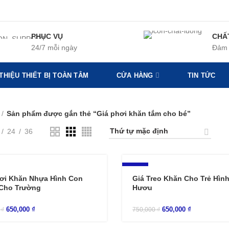
PHỤC VỤ
CHẤ
24/7 mỗi ngày
Đảm 
 THIỆU THIẾT BỊ TOÀN TÂM
CỬA HÀNG
TIN TỨC
Sản phẩm được gắn thẻ “Giá phơi khăn tắm cho bé”
24
36
-13%
ơi Khăn Nhựa Hình Con
Giá Treo Khăn Cho Trẻ Hìn
Cho Trường
Hươu
650,000
₫
650,000
₫
0
₫
750,000
₫