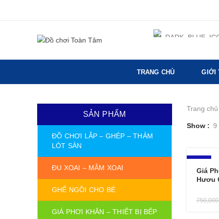
TRANG CHỦ
GIỚI
Trang chủ
SẢN PHẨM
Show
9
ĐỒ CHƠI LẮP – GHÉP – THẢM
LÓT SÀN
-13%
ĐU XOAI – MÂM XOAI
Giá Ph
Hươu 
GHẾ NGỒI CHO BÉ
750,00
GIÁ PHƠI KHĂN – THIẾT BỊ BẾP