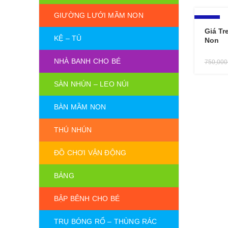
GIƯỜNG LƯỚI MẦM NON
-13%
Giá Tr
KỆ – TỦ
Non
NHÀ BANH CHO BÉ
750,00
SÀN NHÚN – LEO NÚI
BÀN MẦM NON
THÚ NHÚN
ĐỒ CHƠI VẬN ĐỘNG
BẢNG
BẬP BÊNH CHO BÉ
TRỤ BÓNG RỔ – THÙNG RÁC