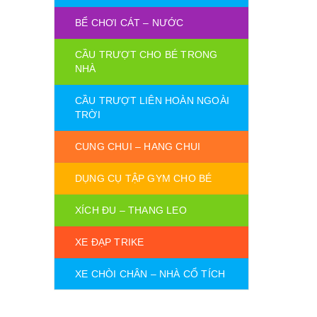
BỂ CHƠI CÁT – NƯỚC
CẦU TRƯỢT CHO BÉ TRONG
NHÀ
CẦU TRƯỢT LIÊN HOÀN NGOÀI
TRỜI
CUNG CHUI – HANG CHUI
DỤNG CỤ TẬP GYM CHO BÉ
XÍCH ĐU – THANG LEO
XE ĐẠP TRIKE
XE CHÒI CHÂN – NHÀ CỔ TÍCH