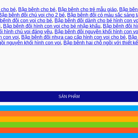
 cho bé
,
Bập bênh cho bé
,
Bập bênh cho trẻ mẫu giáo
,
Bập bênh
Bập bênh đôi chú voi cho 2 bé
,
Bập bênh đôi có màu sắc sáng t
bênh đôi con voi cho bé
,
Bập bênh đôi dành cho bé hình con vo
i
,
Bập bênh đôi hình con voi cho bé nhập khẩu
,
Bập bênh đôi h
i hình chú voi đáng yêu
,
Bập bênh đôi nguyên khối hình con vo
h con voi
,
Bập bênh đôi nhựa cao cấp hình con voi cho bé
,
Bập 
ồi nguyên khối hình con voi
,
Bập bênh hai chỗ ngồi với thiết kế
SẢN PHẨM