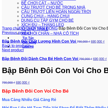
BỂ CHƠI CÁT – NƯỚC
CẦU TRƯỢT CHO BÉ TRONG NHÀ
CẦU TRƯỢT LIÊN HOÀN NGOÀI TRỜI
360 product view
CUNG CHUI – HANG CHUI
DỤNG CỤ TẬP GYM CHO BÉ
0%
XÍCH ĐU – THANG LEO
Trang chủ
ĐỒ CHƠI VẬN ĐỘNG
Bập Bênh Đôi Con Voi Cho 
XE ĐẠP TRIKE
Previous product
XE CHÒI CHÂN – NHÀ CỔ TÍCH
Tin Tức
Bập Bênh Đôi Chất Lượng Hình Con Voi
690,000
₫
790,000
₫
Giỏ hàng
Back to products
Liên Hệ
Next product
Bập Bênh Đôi Dành Cho Bé Hình Con Voi
690,000
₫
790,000
₫
Bập Bênh Đôi Con Voi Cho 
690,000
₫
790,000
₫
Bập Bênh Đôi Con Voi Cho Bé
Mua Càng Nhiều Giá Càng Rẻ
Mời Bạn Liên Hệ Trực Tiếp Với Shop Để Biết Thêm Nhiều