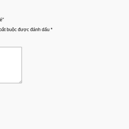
é”
bắt buộc được đánh dấu
*