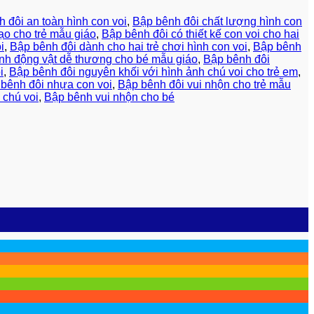
 đôi an toàn hình con voi
,
Bập bênh đôi chất lượng hình con
ạo cho trẻ mẫu giáo
,
Bập bênh đôi có thiết kế con voi cho hai
i
,
Bập bênh đôi dành cho hai trẻ chơi hình con voi
,
Bập bênh
ình động vật dễ thương cho bé mẫu giáo
,
Bập bênh đôi
i
,
Bập bênh đôi nguyên khối với hình ảnh chú voi cho trẻ em
,
bênh đôi nhựa con voi
,
Bập bênh đôi vui nhộn cho trẻ mẫu
 chú voi
,
Bập bênh vui nhộn cho bé