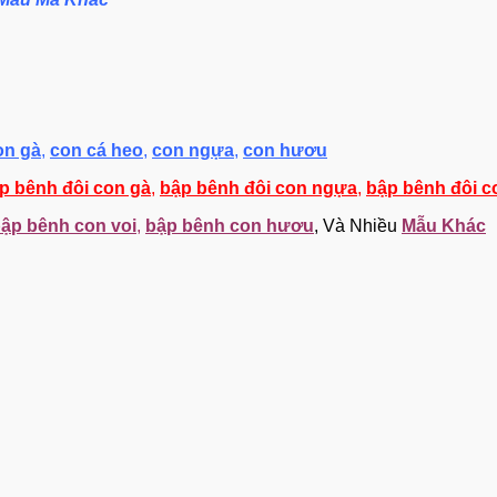
on gà
,
con cá heo
,
con ngựa
,
con hươu
p bênh đôi con gà
,
bập bênh đôi con ngựa
,
bập bênh đôi 
ập bênh con voi
,
bập bênh con hươu
, Và Nhiều
Mẫu Khác