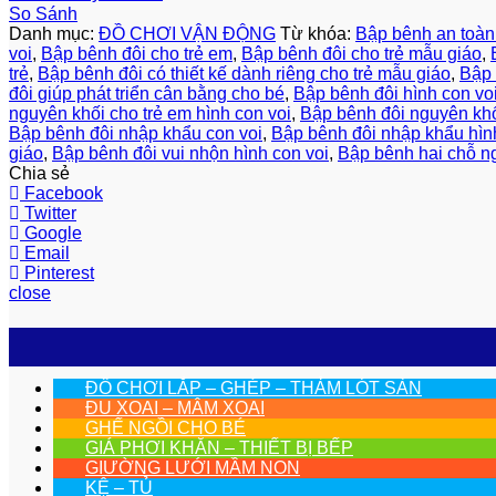
So Sánh
Danh mục:
ĐỒ CHƠI VẬN ĐỘNG
Từ khóa:
Bập bênh an toàn
voi
,
Bập bênh đôi cho trẻ em
,
Bập bênh đôi cho trẻ mẫu giáo
,
trẻ
,
Bập bênh đôi có thiết kế dành riêng cho trẻ mẫu giáo
,
Bập 
đôi giúp phát triển cân bằng cho bé
,
Bập bênh đôi hình con vo
nguyên khối cho trẻ em hình con voi
,
Bập bênh đôi nguyên khố
Bập bênh đôi nhập khẩu con voi
,
Bập bênh đôi nhập khẩu hìn
giáo
,
Bập bênh đôi vui nhộn hình con voi
,
Bập bênh hai chỗ ng
Chia sẻ
Facebook
Twitter
Google
Email
Pinterest
close
ĐỒ CHƠI LẮP – GHÉP – THẢM LÓT SÀN
ĐU XOAI – MÂM XOAI
GHẾ NGỒI CHO BÉ
GIÁ PHƠI KHĂN – THIẾT BỊ BẾP
GIƯỜNG LƯỚI MẦM NON
KỆ – TỦ