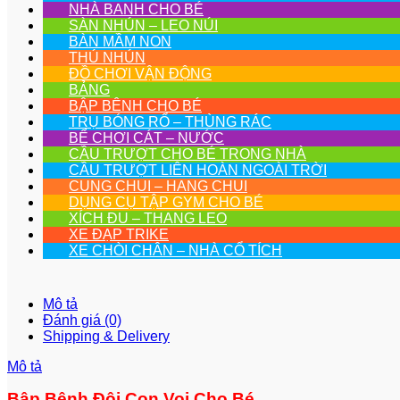
NHÀ BANH CHO BÉ
SÀN NHÚN – LEO NÚI
BÀN MẦM NON
THÚ NHÚN
ĐỒ CHƠI VẬN ĐỘNG
BẢNG
BẬP BÊNH CHO BÉ
TRỤ BÓNG RỔ – THÙNG RÁC
BỂ CHƠI CÁT – NƯỚC
CẦU TRƯỢT CHO BÉ TRONG NHÀ
CẦU TRƯỢT LIÊN HOÀN NGOÀI TRỜI
CUNG CHUI – HANG CHUI
DỤNG CỤ TẬP GYM CHO BÉ
XÍCH ĐU – THANG LEO
XE ĐẠP TRIKE
XE CHÒI CHÂN – NHÀ CỔ TÍCH
Mô tả
Đánh giá (0)
Shipping & Delivery
Mô tả
Bập Bênh Đôi Con Voi Cho Bé