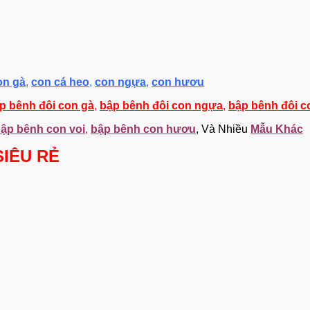
on gà
,
con cá heo
,
con ngựa
,
con hươu
p bênh đôi con gà
,
bập bênh đôi con ngựa
,
bập bênh đôi 
ập bênh con voi
,
bập bênh con hươu
, Và Nhiều
Mẫu Khác
SIÊU RẺ