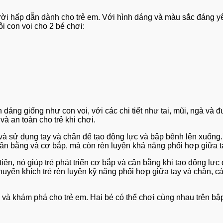
 trời hấp dẫn dành cho trẻ em. Với hình dáng và màu sắc đáng y
i con voi cho 2 bé chơi:
nh dáng giống như con voi, với các chi tiết như tai, mũi, ngà v
và an toàn cho trẻ khi chơi.
 và sử dụng tay và chân để tạo động lực và bập bênh lên xuống.
 cân bằng và cơ bắp, mà còn rèn luyện khả năng phối hợp giữa t
tiên, nó giúp trẻ phát triển cơ bắp và cân bằng khi tạo động lự
huyến khích trẻ rèn luyện kỹ năng phối hợp giữa tay và chân, cả
i và khám phá cho trẻ em. Hai bé có thể chơi cùng nhau trên bậ