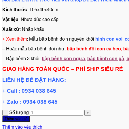
Kích thước
: 105x40x40cm
Vật liệu
: Nhựa đúc cao cấp
Xuất xứ
: Nhập khẩu
+ Xem thêm
: Mẫu bập bênh đơn nguyên khối
hình con voi
,
c
– Hoặc mẫu bập bênh đôi như,
bập bênh đôi con cá heo
,
bậ
– Bập bênh 3 khối:
bập bênh con ngựa
,
bập bênh con gà
,
b
GIAO HÀNG TOÀN QUỐC – PHÍ SHIP SIÊU RẺ
LIÊN HỆ ĐỂ ĐẶT HÀNG:
+ Call : 0934 038 645
+ Zalo : 0934 038 645
Số lượng
Thêm vào giỏ
Thêm vào yêu thích