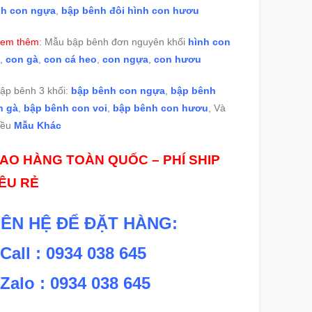
nh con ngựa
,
bập bênh đôi hình con hươu
Xem thêm
: Mẫu bập bênh đơn nguyên khối
hình con
,
con gà
,
con cá heo
,
con ngựa
,
con hươu
ập bênh 3 khối:
bập bênh con ngựa
,
bập bênh
n gà
,
bập bênh con voi
,
bập bênh con hươu
, Và
iều
Mẫu Khác
IAO HÀNG TOÀN QUỐC – PHÍ SHIP
IÊU RẺ
IÊN HỆ ĐỂ ĐẶT HÀNG:
 Call : 0934 038 645
 Zalo : 0934 038 645