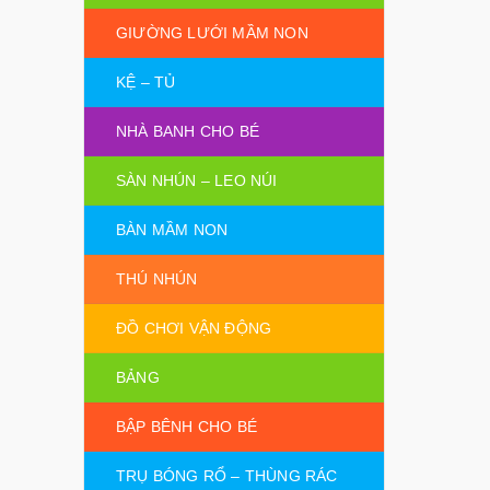
GIƯỜNG LƯỚI MẦM NON
KỆ – TỦ
NHÀ BANH CHO BÉ
SÀN NHÚN – LEO NÚI
BÀN MẦM NON
THÚ NHÚN
ĐỒ CHƠI VẬN ĐỘNG
BẢNG
BẬP BÊNH CHO BÉ
TRỤ BÓNG RỔ – THÙNG RÁC