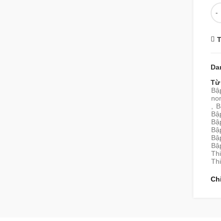
Số
T
Da
Từ
Bậ
no
,
B
Bậ
Bập
Bậ
Bậ
Bậ
Thi
Thi
Ch