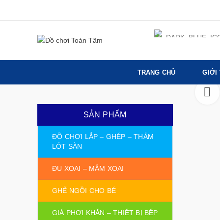
TRANG CHỦ
GIỚI
SẢN PHẨM
ĐỒ CHƠI LẮP – GHÉP – THẢM
LÓT SÀN
ĐU XOAI – MÂM XOAI
GHẾ NGỒI CHO BÉ
GIÁ PHƠI KHĂN – THIẾT BỊ BẾP