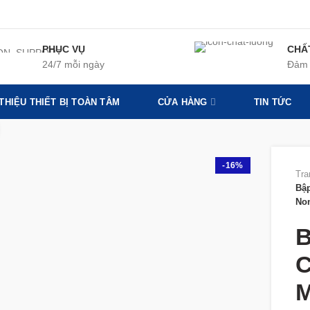
PHỤC VỤ
CHẤ
24/7 mỗi ngày
Đảm 
 THIỆU THIẾT BỊ TOÀN TÂM
CỬA HÀNG
TIN TỨC
360 product view
-16%
Tra
Bậ
No
B
C