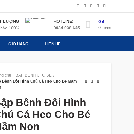
T LƯỢNG
HOTLINE:
0
₫
0
items
bảo 100%
0934.038.645
GIỎ HÀNG
LIÊN HỆ
ng chủ
BẬP BÊNH CHO BÉ
p Bênh Đôi Hình Chú Cá Heo Cho Bé Mầm
n
ập Bênh Đôi Hình
hú Cá Heo Cho Bé
Mầm Non