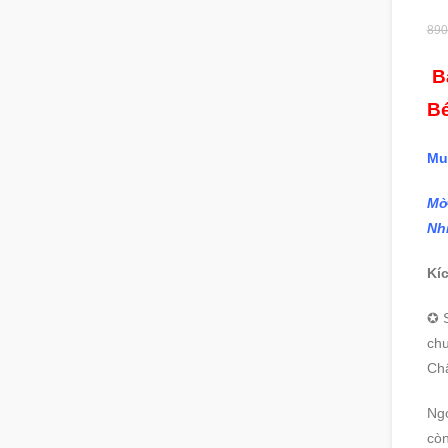
890
Bậ
B
Mu
Mờ
Nh
Kí
✪ S
ch
Ch
Ng
cò