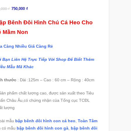
750,000
₫
,000
₫
p Bênh Đôi Hình Chú Cá Heo Cho
é Mầm Non
a Càng Nhiều Giá Càng Rẻ
i Bạn Liên Hệ Trực Tiếp Với Shop Để Biết Thêm
iều Mẫu Mã Khác
ch thước
: Dài :125m – Cao : 60 cm – Rộng : 40cm
ản phẩm chất lượng cao, được sản xuất theo Tiêu
uẩn Châu Âu,có chứng nhận của Tổng cục TCĐL
ất lượng
oài mẫu
bập bênh đôi hình con cá heo
,
Toàn Tâm
n có mẫu
bập bênh đôi hình con gà
,
bập bênh đôi