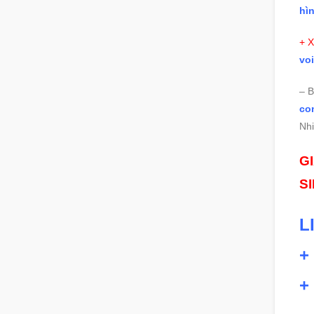
hì
+ 
voi
– B
co
Nh
G
S
L
+
+