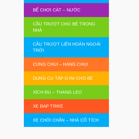
BỂ CHƠI CÁT – NƯỚC
CẦU TRƯỢT CHO BÉ TRONG
NHÀ
CẦU TRƯỢT LIÊN HOÀN NGOÀI
TRỜI
CUNG CHUI – HANG CHUI
DỤNG CỤ TẬP GYM CHO BÉ
XÍCH ĐU – THANG LEO
XE ĐẠP TRIKE
XE CHÒI CHÂN – NHÀ CỔ TÍCH