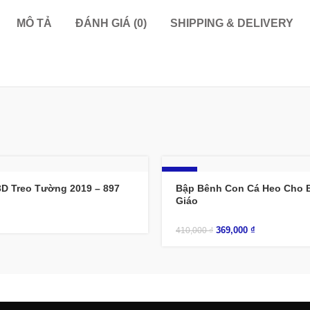
MÔ TẢ
ĐÁNH GIÁ (0)
SHIPPING & DELIVERY
-10%
3D Treo Tường 2019 – 897
Bập Bênh Con Cá Heo Cho 
Giáo
369,000
₫
410,000
₫