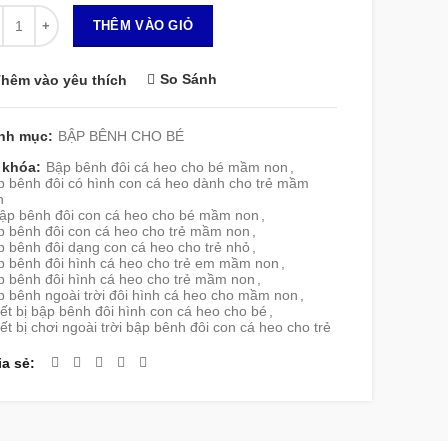
 lượng
THÊM VÀO GIỎ
So Sánh
hêm vào yêu thích
nh mục:
BẬP BÊNH CHO BÉ
 khóa:
Bập bênh đôi cá heo cho bé mầm non
,
p bênh đôi có hình con cá heo dành cho trẻ mầm
n
ập bênh đôi con cá heo cho bé mầm non
,
p bênh đôi con cá heo cho trẻ mầm non
,
 bênh đôi dạng con cá heo cho trẻ nhỏ
,
p bênh đôi hình cá heo cho trẻ em mầm non
,
p bênh đôi hình cá heo cho trẻ mầm non
,
p bênh ngoài trời đôi hình cá heo cho mầm non
,
ết bị bập bênh đôi hình con cá heo cho bé
,
ết bị chơi ngoài trời bập bênh đôi con cá heo cho trẻ
ia sẻ