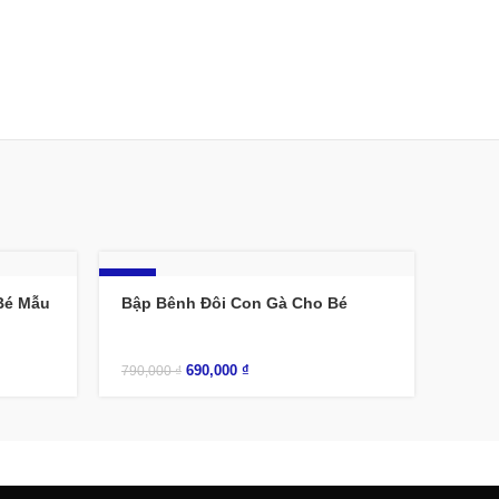
-13%
Bé Mẫu
Bập Bênh Đôi Con Gà Cho Bé
690,000
₫
790,000
₫