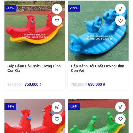
-16%
-13%
Bập Bênh Đôi Chất Lượng Hình
Bập Bênh Đôi Chất Lượng Hình
Con Gà
Con Voi
750,000
₫
690,000
₫
890,000
₫
790,000
₫
-16%
-16%