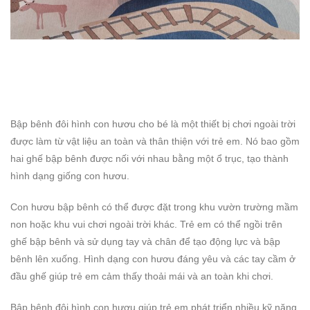
Bập bênh đôi hình con hươu cho bé là một thiết bị chơi ngoài trời
được làm từ vật liệu an toàn và thân thiện với trẻ em. Nó bao gồm
hai ghế bập bênh được nối với nhau bằng một ổ trục, tạo thành
hình dạng giống con hươu.
Con hươu bập bênh có thể được đặt trong khu vườn trường mầm
non hoặc khu vui chơi ngoài trời khác. Trẻ em có thể ngồi trên
ghế bập bênh và sử dụng tay và chân để tạo động lực và bập
bênh lên xuống. Hình dạng con hươu đáng yêu và các tay cầm ở
đầu ghế giúp trẻ em cảm thấy thoải mái và an toàn khi chơi.
Bập bênh đôi hình con hươu giúp trẻ em phát triển nhiều kỹ năng