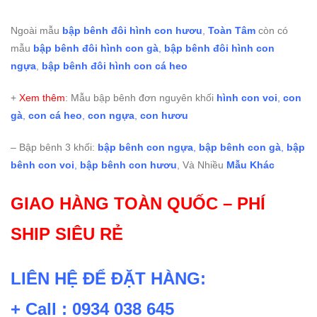
Ngoài mẫu
bập bênh đôi hình con hươu
,
Toàn Tâm
còn có
mẫu
bập bênh đôi hình con gà
,
bập bênh đôi hình con
ngựa
,
bập bênh đôi hình con cá heo
+
Xem thêm
: Mẫu bập bênh đơn nguyên khối
hình con voi
,
con
gà
,
con cá heo
,
con ngựa
,
con hươu
– Bập bênh 3 khối:
bập bênh con ngựa
,
bập bênh con gà
,
bập
bênh con voi
,
bập bênh con hươu
, Và Nhiều
Mẫu Khác
GIAO HÀNG TOÀN QUỐC – PHÍ
SHIP SIÊU RẺ
LIÊN HỆ ĐỂ ĐẶT HÀNG:
+ Call : 0934 038 645