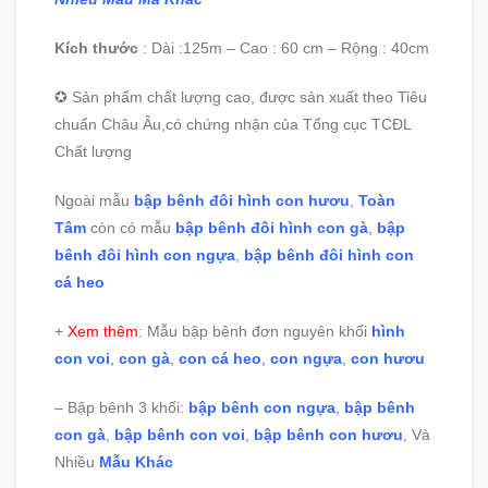
Kích thước
: Dài :125m – Cao : 60 cm – Rộng : 40cm
✪ Sản phẩm chất lượng cao, được sản xuất theo Tiêu
chuẩn Châu Âu,có chứng nhận của Tổng cục TCĐL
Chất lượng
Ngoài mẫu
bập bênh đôi hình con hươu
,
Toàn
Tâm
còn có mẫu
bập bênh đôi hình con gà
,
bập
bênh đôi hình con ngựa
,
bập bênh đôi hình con
cá heo
+
Xem thêm
: Mẫu bập bênh đơn nguyên khối
hình
con voi
,
con gà
,
con cá heo
,
con ngựa
,
con hươu
– Bập bênh 3 khối:
bập bênh con ngựa
,
bập bênh
con gà
,
bập bênh con voi
,
bập bênh con hươu
, Và
Nhiều
Mẫu Khác