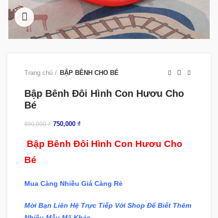
360 product view
Trang chủ
BẬP BÊNH CHO BÉ
Bập Bênh Đôi Hình Con Hươu Cho
Bé
750,000
₫
890,000
₫
Bập Bênh Đôi Hình Con Hươu Cho
Bé
Mua Càng Nhiều Giá Càng Rẻ
Mời Bạn Liên Hệ Trực Tiếp Với Shop Để Biết Thêm
Nhiều Mẫu Mã Khác