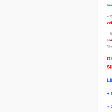
he
+ 
voi
– B
co
Nh
G
S
L
+ 
+ 