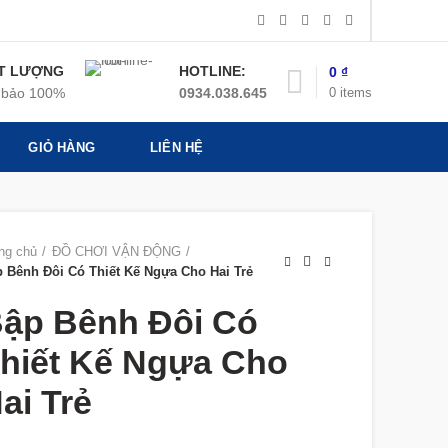
T LƯỢNG
HOTLINE:
0
₫
0
items
bảo 100%
0934.038.645
GIỎ HÀNG
LIÊN HỆ
ng chủ
ĐỒ CHƠI VẬN ĐỘNG
 Bênh Đôi Có Thiết Kế Ngựa Cho Hai Trẻ
ập Bênh Đôi Có
hiết Kế Ngựa Cho
ai Trẻ