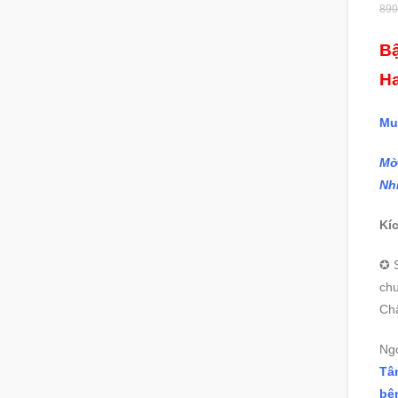
890
Bậ
Ha
Mu
Mờ
Nh
Kí
✪ S
ch
Ch
Ng
Tâ
bê