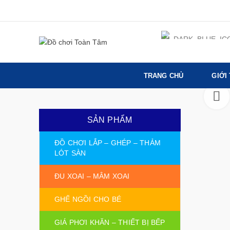
TRANG CHỦ
GIỚI
SẢN PHẨM
ĐỒ CHƠI LẮP – GHÉP – THẢM
LÓT SÀN
ĐU XOAI – MÂM XOAI
GHẾ NGỒI CHO BÉ
GIÁ PHƠI KHĂN – THIẾT BỊ BẾP