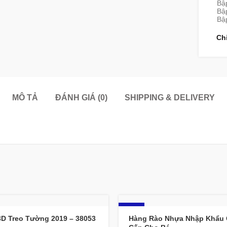
Bậ
Bập
Bậ
Ch
MÔ TẢ
ĐÁNH GIÁ (0)
SHIPPING & DELIVERY
-17%
3D Treo Tường 2019 – 38053
Hàng Rào Nhựa Nhập Khẩu