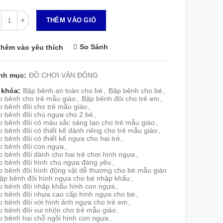
 lượng
THÊM VÀO GIỎ
So Sánh
hêm vào yêu thích
nh mục:
ĐỒ CHƠI VẬN ĐỘNG
 khóa:
Bập bênh an toàn cho bé
,
Bập bênh cho bé
,
p bênh cho trẻ mẫu giáo
,
Bập bênh đôi cho trẻ em
,
 bênh đôi cho trẻ mẫu giáo
,
p bênh đôi chú ngựa cho 2 bé
,
p bênh đôi có màu sắc sáng tạo cho trẻ mẫu giáo
,
 bênh đôi có thiết kế dành riêng cho trẻ mẫu giáo
,
 bênh đôi có thiết kế ngựa cho hai trẻ
,
p bênh đôi con ngựa
,
 bênh đôi dành cho hai trẻ chơi hình ngựa
,
p bênh đôi hình chú ngựa đáng yêu
,
p bênh đôi hình động vật dễ thương cho bé mẫu giáo
ập bênh đôi hình ngựa cho bé nhập khẩu
,
p bênh đôi nhập khẩu hình con ngựa
,
p bênh đôi nhựa cao cấp hình ngựa cho bé
,
 bênh đôi với hình ảnh ngựa cho trẻ em
,
 bênh đôi vui nhộn cho trẻ mẫu giáo
,
p bênh hai chỗ ngồi hình con ngựa
,