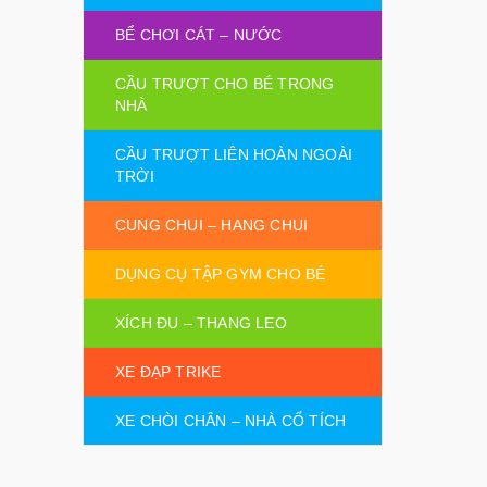
BỂ CHƠI CÁT – NƯỚC
CẦU TRƯỢT CHO BÉ TRONG
NHÀ
CẦU TRƯỢT LIÊN HOÀN NGOÀI
TRỜI
CUNG CHUI – HANG CHUI
DỤNG CỤ TẬP GYM CHO BÉ
XÍCH ĐU – THANG LEO
XE ĐẠP TRIKE
XE CHÒI CHÂN – NHÀ CỔ TÍCH