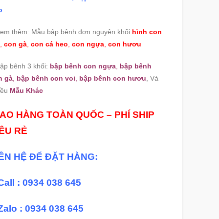
o
Xem thêm: Mẫu bập bênh đơn nguyên khối
hình con
,
con gà
,
con cá heo
,
con ngựa
,
con hươu
ập bênh 3 khối:
bập bênh con ngựa
,
bập bênh
n gà
,
bập bênh con voi
,
bập bênh con hươu
, Và
iều
Mẫu Khác
IAO HÀNG TOÀN QUỐC – PHÍ SHIP
IÊU RẺ
IÊN HỆ ĐỂ ĐẶT HÀNG:
Call : 0934 038 645
Zalo : 0934 038 645