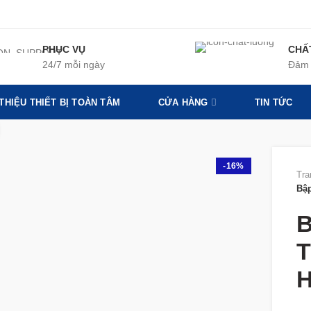
PHỤC VỤ
CHẤ
24/7 mỗi ngày
Đảm 
 THIỆU THIẾT BỊ TOÀN TÂM
CỬA HÀNG
TIN TỨC
360 product view
-16%
Tra
Bập
B
T
H