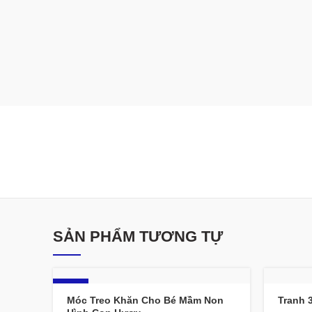
SẢN PHẨM TƯƠNG TỰ
-13%
Móc Treo Khăn Cho Bé Mầm Non
Tranh 