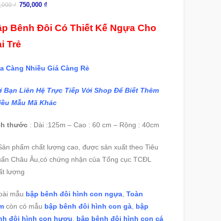
750,000
₫
,000
₫
p Bênh Đôi Có Thiết Kế Ngựa Cho
i Trẻ
a Càng Nhiều Giá Càng Rẻ
i Bạn Liên Hệ Trực Tiếp Với Shop Để Biết Thêm
iều Mẫu Mã Khác
ch thước
: Dài :125m – Cao : 60 cm – Rộng : 40cm
ản phẩm chất lượng cao, được sản xuất theo Tiêu
uẩn Châu Âu,có chứng nhận của Tổng cục TCĐL
ất lượng
oài mẫu
bập bênh đôi hình con ngựa
,
Toàn
m
còn có mẫu
bập bênh đôi hình con gà
,
bập
nh đôi hình con hươu
,
bập bênh đôi hình con cá