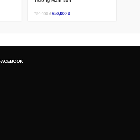
Trường Mầm Non
650,000
₫
750,000
₫
FACEBOOK