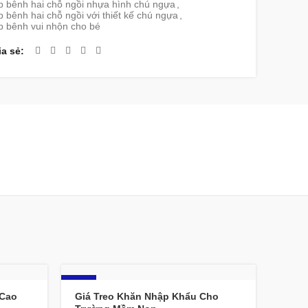
p bênh hai chỗ ngồi nhựa hình chú ngựa
,
 bênh hai chỗ ngồi với thiết kế chú ngựa
,
p bênh vui nhộn cho bé
ia sẻ
-13%
 Cao
Giá Treo Khăn Nhập Khẩu Cho