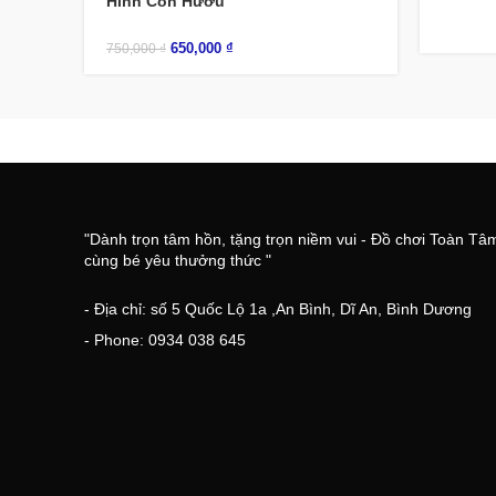
Hình Con Hươu
650,000
₫
750,000
₫
"Dành trọn tâm hồn, tặng trọn niềm vui - Đồ chơi Toàn Tâ
cùng bé yêu thưởng thức "
- Địa chỉ: số 5 Quốc Lộ 1a ,An Bình, Dĩ An, Bình Dương
- Phone: 0934 038 645