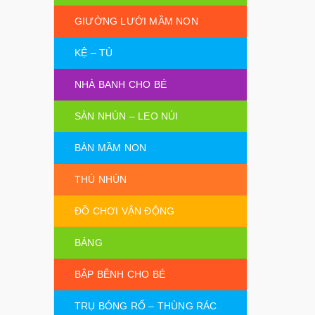
GIƯỜNG LƯỚI MẦM NON
KỆ – TỦ
NHÀ BANH CHO BÉ
SÀN NHÚN – LEO NÚI
BÀN MẦM NON
THÚ NHÚN
ĐỒ CHƠI VẬN ĐỘNG
BẢNG
BẬP BÊNH CHO BÉ
TRỤ BÓNG RỔ – THÙNG RÁC