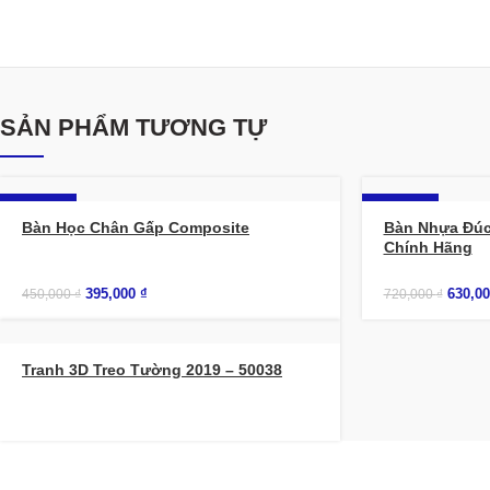
SẢN PHẨM TƯƠNG TỰ
-12%
-13%
Bàn Học Chân Gấp Composite
Bàn Nhựa Đúc
Chính Hãng
395,000
₫
630,0
450,000
₫
720,000
₫
Tranh 3D Treo Tường 2019 – 50038