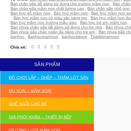
Bàn chân gấp dễ dàng sử dụng cho trường mầm non
,
Bàn chân
Bàn chân gấp mầm non chất lượng cao
,
Bàn chân gấp nhỏ gọn
Bàn học gỗ mầm non
,
Bàn học mầm non
,
Bàn học mầm non an
,
Bàn học mầm non có màu sắc sáng tạo
,
Bàn học mầm non đa
Bàn học mầm non trường mẫu giáo
,
Bàn học trẻ em mầm non
,
Bàn nhựa chân gấp dễ dàng sử dụng cho trẻ nhỏ
,
Bàn nhựa châ
Bàn nhựa gấp chân ngắn đa năng cho trẻ em
,
Bàn nhựa gấp ch
banhoc
,
Banhocmamnon
,
banhocsieure
,
Thietbimamnon
Chia sẻ
SẢN PHẨM
ĐỒ CHƠI LẮP – GHÉP – THẢM LÓT SÀN
ĐU XOAI – MÂM XOAI
GHẾ NGỒI CHO BÉ
GIÁ PHƠI KHĂN – THIẾT BỊ BẾP
GIƯỜNG LƯỚI MẦM NON