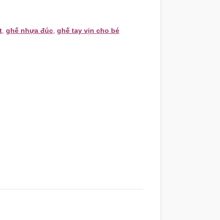
t
,
ghế nhựa đúc
,
ghế tay vịn cho bé
n
,