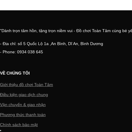
"Dành trọn tâm hồn, tặng trọn niềm vui - Đồ chơi Toàn Tâm cùng bé y
- Địa chỉ: số 5 Quốc Lộ 1a ,An Bình, Dĩ An, Bình Dương
- Phone: 0934 038 645
VỀ CHÚNG TÔI
Giới thiệu đồ chơi Toàn Tâm
Điều kiện giao dịch chung
Vận chuyển & giao nhận
Phương thức thanh toán
Chính sách bảo mật