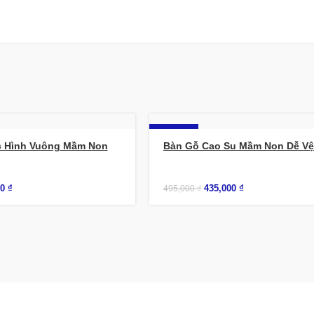
-12%
 Hình Vuông Mầm Non
Bàn Gỗ Cao Su Mầm Non Dễ Vệ
00
₫
435,000
₫
495,000
₫