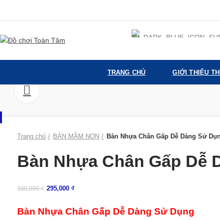
TRANG CHỦ
GIỚI THIỆU T
360 product view
Trang chủ
BÀN MẦM NON
Bàn Nhựa Chân Gấp Dễ Dàng Sử Dụ
Bàn Nhựa Chân Gấp Dễ 
295,000
₫
330,000
₫
Bàn Nhựa Chân Gấp Dễ Dàng Sử Dụng