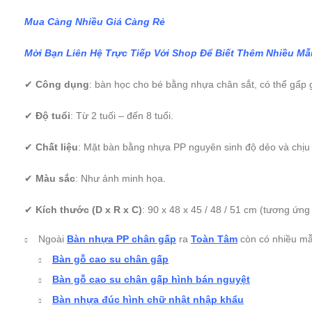
Mua Càng Nhiều Giá Càng Rẻ
Mời Bạn Liên Hệ Trực Tiếp Với Shop Để Biết Thêm Nhiều M
✔
Công dụng
: bàn học cho bé bằng nhựa chân sắt, có thể gấp 
✔
Độ tuổi
: Từ 2 tuối – đến 8 tuổi.
✔
Chất liệu
: Mặt bàn bằng nhựa PP nguyên sinh độ dẻo và chịu 
✔
Màu sắc
: Như ảnh minh họa.
✔
Kích thước (D x R x C)
: 90 x 48 x 45 / 48 / 51 cm (tương ứn
Ngoài
Bàn nhựa PP chân gấp
ra
Toàn Tâm
còn có nhiều m
Bàn gỗ cao su chân gấp
Bàn gỗ cao su chân gấp hình bán nguyệt
Bàn nhựa đúc hình chữ nhật nhập khẩu