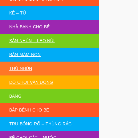
KỆ – TỦ
NHÀ BANH CHO BÉ
SÀN NHÚN – LEO NÚI
BÀN MẦM NON
THÚ NHÚN
ĐỒ CHƠI VẬN ĐỘNG
BẢNG
BẬP BÊNH CHO BÉ
TRỤ BÓNG RỔ – THÙNG RÁC
BỂ CHƠI CÁT – NƯỚC