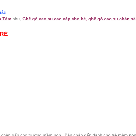
hác
n Tâm
như,
Ghế gỗ cao su cao cấp cho bé
,
ghế gỗ cao su chân sắ
 RẺ
 chân gấp cho trường mầm non
,
Bàn chân gấp dành cho trẻ mầm no