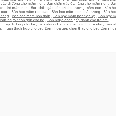
 gấp di động cho mầm non
,
Bàn chân gấp đa năng cho mầm non
,
Bà
 cho trẻ mầm non
,
Bàn chân gấp tiện lợi cho trường mầm non
,
Bàn họ
 toàn
,
Bàn học mầm non cao
,
Bàn học mầm non chất lượng
,
Bàn họ
 năng
,
Bàn học mầm non thấp
,
Bàn học mầm non tiện lợi
,
Bàn học m
Bàn nhựa chân gấp cho bé
,
Bàn nhựa chân gấp dành cho trẻ em
,
n gấp di động cho bé
,
Bàn nhựa chân gấp tiện lợi cho trẻ nhỏ
,
Bàn n
ân ngắn thích hợp cho bé
,
Bàn nhựa gấp chân thấp cho bé
,
Bàn nhựa