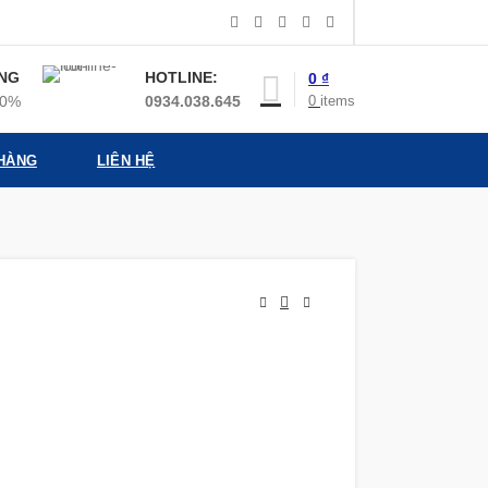
NG
HOTLINE:
0
₫
0
items
00%
0934.038.645
 HÀNG
LIÊN HỆ