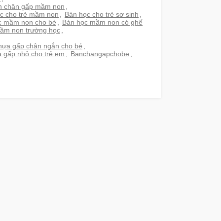
n chân gấp mầm non
,
c cho trẻ mầm non
,
Bàn học cho trẻ sơ sinh
,
c mầm non cho bé
,
Bàn học mầm non có ghế
ầm non trường học
,
hựa gấp chân ngắn cho bé
,
 gấp nhỏ cho trẻ em
,
Banchangapchobe
,