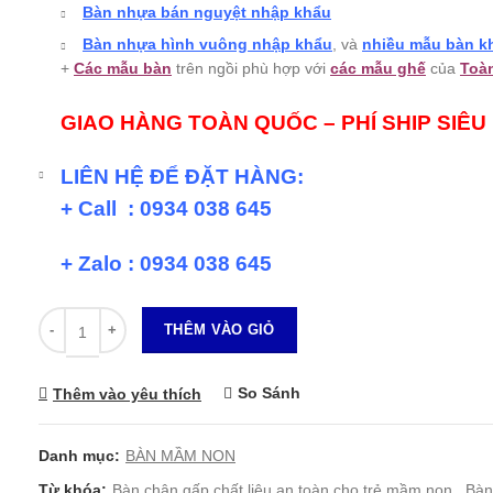
Bàn nhựa bán nguyệt nhập khẩu
Bàn nhựa hình vuông nhập khẩu
, và
nhiều mẫu bàn k
+
Các mẫu bàn
trên ngồi phù hợp với
các mẫu ghế
của
Toà
GIAO HÀNG TOÀN QUỐC – PHÍ SHIP SIÊU
LIÊN HỆ ĐỂ ĐẶT HÀNG:
+ Call : 0934 038 645
+ Zalo : 0934 038 645
Số lượng
THÊM VÀO GIỎ
So Sánh
Thêm vào yêu thích
Danh mục:
BÀN MẦM NON
Từ khóa:
Bàn chân gấp chất liệu an toàn cho trẻ mầm non
,
Bàn