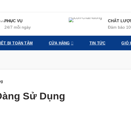
PHỤC VỤ
CHẤT LƯỢ
24/7 mỗi ngày
Đảm bảo 1
HIẾT BỊ TOÀN TÂM
CỬA HÀNG
TIN TỨC
GIỎ
ng
Dàng Sử Dụng