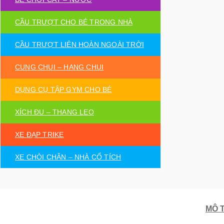
CẦU TRƯỢT CHO BÉ TRONG NHÀ
CẦU TRƯỢT LIÊN HOÀN NGOÀI TRỜI
CUNG CHUI – HANG CHUI
DỤNG CỤ TẬP GYM CHO BÉ
XÍCH ĐU – THANG LEO
XE ĐẠP TRIKE
XE CHÒI CHÂN – NHÀ CỔ TÍCH
MÔ 