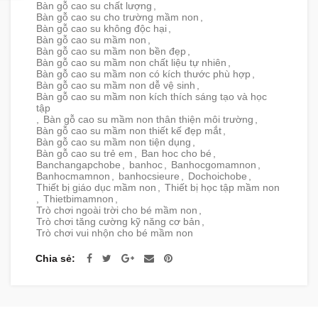
Bàn gỗ cao su chất lượng
,
Bàn gỗ cao su cho trường mầm non
,
Bàn gỗ cao su không độc hại
,
Bàn gỗ cao su mầm non
,
Bàn gỗ cao su mầm non bền đẹp
,
Bàn gỗ cao su mầm non chất liệu tự nhiên
,
Bàn gỗ cao su mầm non có kích thước phù hợp
,
Bàn gỗ cao su mầm non dễ vệ sinh
,
Bàn gỗ cao su mầm non kích thích sáng tạo và học
tập
,
Bàn gỗ cao su mầm non thân thiện môi trường
,
Bàn gỗ cao su mầm non thiết kế đẹp mắt
,
Bàn gỗ cao su mầm non tiện dụng
,
Bàn gỗ cao su trẻ em
,
Ban hoc cho bé
,
Banchangapchobe
,
banhoc
,
Banhocgomamnon
,
Banhocmamnon
,
banhocsieure
,
Dochoichobe
,
Thiết bị giáo dục mầm non
,
Thiết bị học tập mầm non
,
Thietbimamnon
,
Trò chơi ngoài trời cho bé mầm non
,
Trò chơi tăng cường kỹ năng cơ bản
,
Trò chơi vui nhộn cho bé mầm non
Chia sẻ