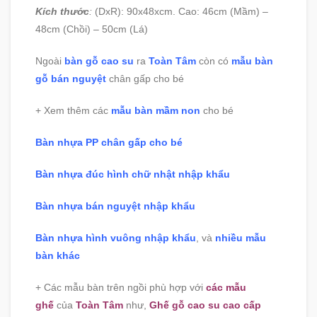
Kích thước
:
(DxR): 90x48xcm. Cao: 46cm (Mầm) –
48cm (Chồi) – 50cm (Lá)
Ngoài
bàn gỗ cao su
ra
Toàn Tâm
còn có
mẫu bàn
gỗ bán nguyệt
chân gấp cho bé
+ Xem thêm các
mẫu bàn mầm non
cho bé
Bàn nhựa PP chân gấp cho bé
Bàn nhựa đúc hình chữ nhật nhập khẩu
Bàn nhựa bán nguyệt nhập khẩu
Bàn nhựa hình vuông nhập khẩu
, và
nhiều mẫu
bàn khác
+ Các mẫu bàn trên ngồi phù hợp với
các mẫu
ghế
của
Toàn Tâm
như,
Ghế gỗ cao su cao cấp