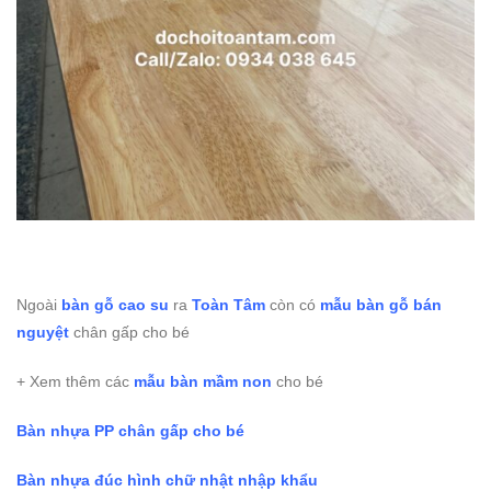
Ngoài
bàn gỗ cao su
ra
Toàn Tâm
còn có
mẫu bàn gỗ bán
nguyệt
chân gấp cho bé
+ Xem thêm các
mẫu bàn mầm non
cho bé
Bàn nhựa PP chân gấp cho bé
Bàn nhựa đúc hình chữ nhật nhập khẩu