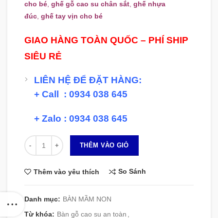
cho bé
,
ghế gỗ cao su chân sắt
,
ghế nhựa
đúc
,
ghế tay vịn cho bé
GIAO HÀNG TOÀN QUỐC – PHÍ SHIP
SIÊU RẺ
LIÊN HỆ ĐỂ ĐẶT HÀNG:
+ Call : 0934 038 645
+ Zalo : 0934 038 645
Số lượng
THÊM VÀO GIỎ
So Sánh
Thêm vào yêu thích
Danh mục:
BÀN MẦM NON
Từ khóa:
Bàn gỗ cao su an toàn
,