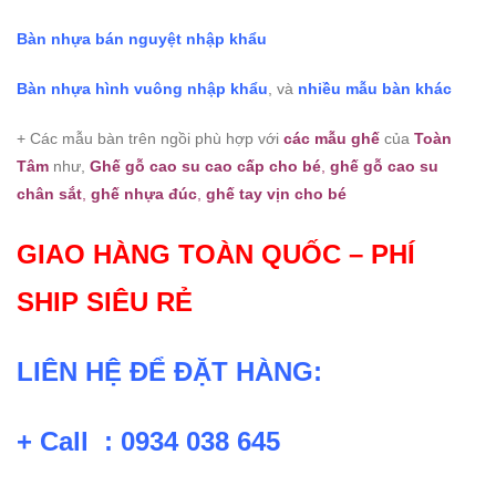
Bàn nhựa bán nguyệt nhập khẩu
Bàn nhựa hình vuông nhập khẩu
, và
nhiều mẫu bàn khác
+ Các mẫu bàn trên ngồi phù hợp với
các mẫu ghế
của
Toàn
Tâm
như,
Ghế gỗ cao su cao cấp cho bé
,
ghế gỗ cao su
chân sắt
,
ghế nhựa đúc
,
ghế tay vịn cho bé
GIAO HÀNG TOÀN QUỐC – PHÍ
SHIP SIÊU RẺ
LIÊN HỆ ĐỂ ĐẶT HÀNG:
+ Call : 0934 038 645