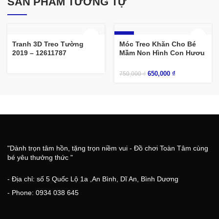
SẢN PHẨM TƯƠNG TỰ
-13%
Tranh 3D Treo Tường
Móc Treo Khăn Cho Bé
2019 – 12611787
Mầm Non Hình Con Hươu
650,000
₫
750,000
₫
"Dành trọn tâm hồn, tặng trọn niềm vui - Đồ chơi Toàn Tâm cùng
bé yêu thưởng thức "
- Địa chỉ: số 5 Quốc Lộ 1a ,An Bình, Dĩ An, Bình Dương
- Phone: 0934 038 645