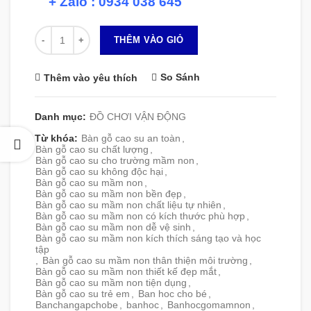
+ Zalo : 0934 038 645
Số lượng
THÊM VÀO GIỎ
So Sánh
Thêm vào yêu thích
Danh mục:
ĐỒ CHƠI VẬN ĐỘNG
Từ khóa:
Bàn gỗ cao su an toàn
,
Bàn gỗ cao su chất lượng
,
Bàn gỗ cao su cho trường mầm non
,
Bàn gỗ cao su không độc hại
,
Bàn gỗ cao su mầm non
,
Bàn gỗ cao su mầm non bền đẹp
,
Bàn gỗ cao su mầm non chất liệu tự nhiên
,
Bàn gỗ cao su mầm non có kích thước phù hợp
,
Bàn gỗ cao su mầm non dễ vệ sinh
,
Bàn gỗ cao su mầm non kích thích sáng tạo và học
tập
,
Bàn gỗ cao su mầm non thân thiện môi trường
,
Bàn gỗ cao su mầm non thiết kế đẹp mắt
,
Bàn gỗ cao su mầm non tiện dụng
,
Bàn gỗ cao su trẻ em
,
Ban hoc cho bé
,
Banchangapchobe
,
banhoc
,
Banhocgomamnon
,