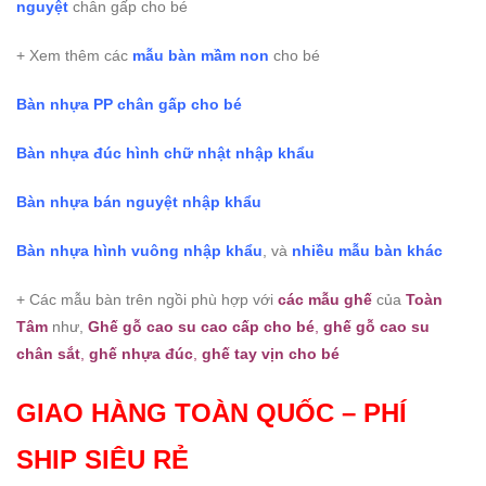
nguyệt
chân gấp cho bé
+ Xem thêm các
mẫu bàn mầm non
cho bé
Bàn nhựa PP chân gấp cho bé
Bàn nhựa đúc hình chữ nhật nhập khẩu
Bàn nhựa bán nguyệt nhập khẩu
Bàn nhựa hình vuông nhập khẩu
, và
nhiều mẫu bàn khác
+ Các mẫu bàn trên ngồi phù hợp với
các mẫu ghế
của
Toàn
Tâm
như,
Ghế gỗ cao su cao cấp cho bé
,
ghế gỗ cao su
chân sắt
,
ghế nhựa đúc
,
ghế tay vịn cho bé
GIAO HÀNG TOÀN QUỐC – PHÍ
SHIP SIÊU RẺ