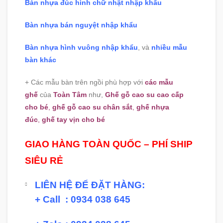
Bàn nhựa đúc hình chữ nhật nhập khẩu
Bàn nhựa bán nguyệt nhập khẩu
Bàn nhựa hình vuông nhập khẩu
, và
nhiều mẫu
bàn khác
+ Các mẫu bàn trên ngồi phù hợp với
các mẫu
ghế
của
Toàn Tâm
như,
Ghế gỗ cao su cao cấp
cho bé
,
ghế gỗ cao su chân sắt
,
ghế nhựa
đúc
,
ghế tay vịn cho bé
GIAO HÀNG TOÀN QUỐC – PHÍ SHIP
SIÊU RẺ
LIÊN HỆ ĐỂ ĐẶT HÀNG:
+ Call : 0934 038 645