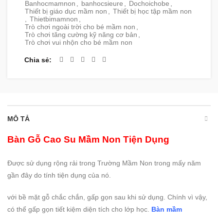
Banhocmamnon
,
banhocsieure
,
Dochoichobe
,
Thiết bị giáo dục mầm non
,
Thiết bị học tập mầm non
,
Thietbimamnon
,
Trò chơi ngoài trời cho bé mầm non
,
Trò chơi tăng cường kỹ năng cơ bản
,
Trò chơi vui nhộn cho bé mầm non
Chia sẻ
MÔ TẢ
Bàn Gỗ Cao Su Mầm Non Tiện Dụng
Được sử dụng rộng rải trong Trường Mầm Non trong mấy năm
gần đây do tính tiện dụng của nó.
với bề mặt gỗ chắc chắn, gấp gọn sau khi sử dụng. Chính vì vậy,
có thể gấp gọn tiết kiệm diện tích cho lớp học.
Bàn mầm