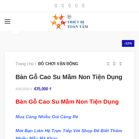
360 product view
-12%
Trang chủ
ĐỒ CHƠI VẬN ĐỘNG
Bàn Gỗ Cao Su Mầm Non Tiện Dụng
435,000
₫
495,000
₫
Bàn Gỗ Cao Su Mầm Non Tiện Dụng
Mua Càng Nhiều Giá Càng Rẻ
Mời Bạn Liên Hệ Trực Tiếp Với Shop Để Biết Thêm
Nhiều Mẫu Mã Khác