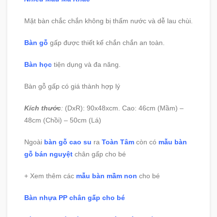
Mặt bàn chắc chắn không bị thấm nước và dễ lau chùi.
Bàn gỗ
gấp được thiết kế chắn chắn an toàn.
Bàn học
tiện dụng và đa năng.
Bàn gỗ gấp có giá thành hợp lý
Kích thước
:
(DxR): 90x48xcm. Cao: 46cm (Mầm) –
48cm (Chồi) – 50cm (Lá)
Ngoài
bàn gỗ cao su
ra
Toàn Tâm
còn có
mẫu bàn
gỗ bán nguyệt
chân gấp cho bé
+ Xem thêm các
mẫu bàn mầm non
cho bé
Bàn nhựa PP chân gấp cho bé