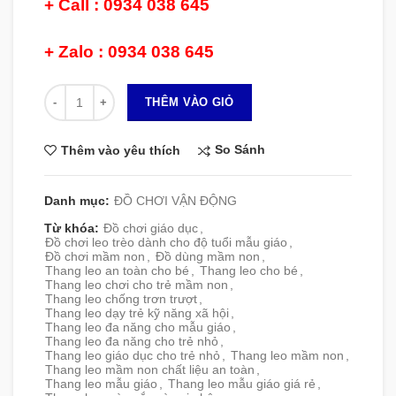
+ Call : 0934 038 645
+ Zalo : 0934 038 645
Số lượng
THÊM VÀO GIỎ
So Sánh
Thêm vào yêu thích
Danh mục:
ĐỒ CHƠI VẬN ĐỘNG
Từ khóa:
Đồ chơi giáo dục
,
Đồ chơi leo trèo dành cho độ tuổi mẫu giáo
,
Đồ chơi mầm non
,
Đồ dùng mầm non
,
Thang leo an toàn cho bé
,
Thang leo cho bé
,
Thang leo chơi cho trẻ mầm non
,
Thang leo chống trơn trượt
,
Thang leo dạy trẻ kỹ năng xã hội
,
Thang leo đa năng cho mẫu giáo
,
Thang leo đa năng cho trẻ nhỏ
,
Thang leo giáo dục cho trẻ nhỏ
,
Thang leo mầm non
,
Thang leo mầm non chất liệu an toàn
,
Thang leo mẫu giáo
,
Thang leo mẫu giáo giá rẻ
,