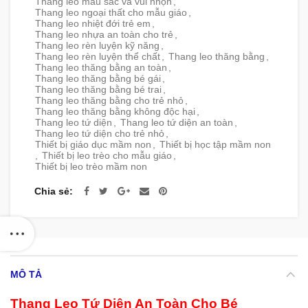
Thang leo màu sắc và vui nhộn
,
Thang leo ngoại thất cho mẫu giáo
,
Thang leo nhiệt đới trẻ em
,
Thang leo nhựa an toàn cho trẻ
,
Thang leo rèn luyện kỹ năng
,
Thang leo rèn luyện thể chất
,
Thang leo thăng bằng
,
Thang leo thăng bằng an toàn
,
Thang leo thăng bằng bé gái
,
Thang leo thăng bằng bé trai
,
Thang leo thăng bằng cho trẻ nhỏ
,
Thang leo thăng bằng không độc hại
,
Thang leo tứ diện
,
Thang leo tứ diện an toàn
,
Thang leo tứ diện cho trẻ nhỏ
,
Thiết bị giáo dục mầm non
,
Thiết bị học tập mầm non
,
Thiết bị leo trèo cho mẫu giáo
,
Thiết bị leo trèo mầm non
Chia sẻ
MÔ TẢ
Thang Leo Tứ Diện An Toàn Cho Bé