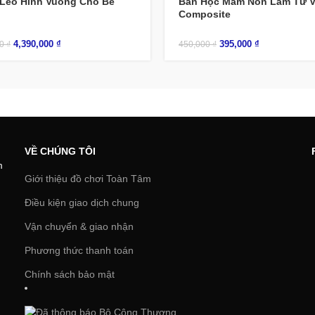
Leo Hình Vuông Cho Bé
Bàn Học Mầm Non Làm Từ V
Composite
4,390,000
₫
395,000
₫
00
₫
450,000
₫
VỀ CHÚNG TÔI
m
Giới thiệu đồ chơi Toàn Tâm
Điều kiện giao dịch chung
Vận chuyển & giao nhận
Phương thức thanh toán
Chính sách bảo mật