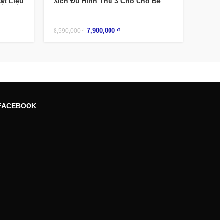
ật Liệu
Xích Đu Hình Thú 3 Chỗ Cho Bé
7,900,000
₫
8,590,000
₫
FACEBOOK