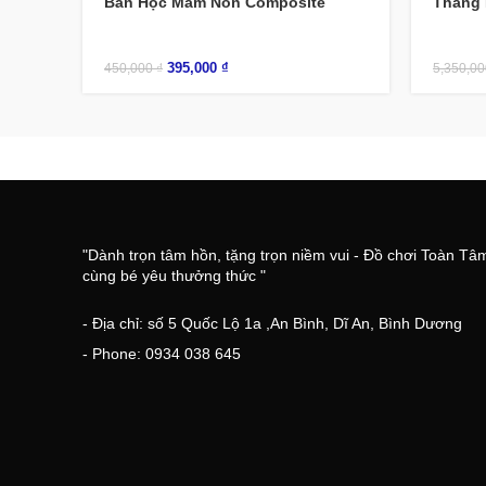
Bàn Học Mầm Non Composite
Thang 
395,000
₫
450,000
₫
5,350,0
"Dành trọn tâm hồn, tặng trọn niềm vui - Đồ chơi Toàn Tâ
cùng bé yêu thưởng thức "
- Địa chỉ: số 5 Quốc Lộ 1a ,An Bình, Dĩ An, Bình Dương
- Phone: 0934 038 645