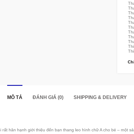
Th
Th
Th
Th
Th
Th
Tha
Tha
Th
Th
Thi
Ch
MÔ TẢ
ĐÁNH GIÁ (0)
SHIPPING & DELIVERY
rất hân hạnh giới thiệu đến bạn thang leo hình chữ A cho bé – một sản