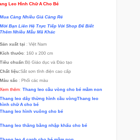
ang Leo Hình Chữ A Cho Bé
Mua Càng Nhiều Giá Càng Rẻ
Mời Bạn Liên Hệ Trực Tiếp Với Shop Để Biết
Thêm Nhiều Mẫu Mã Khác
Sản xuất tại
:
Việt Nam
Kích thước
: 160 x 200 cm
Tiêu chuẩn
:
Bộ Giáo dục và Đào tạo
Chất liệu:
Sắt sơn tĩnh điện cao cấp
Màu sắc
:
Phối các màu
Xem thêm
:
Thang leo cầu vòng cho bé mầm non
Thang leo dây thừng hình cầu vòng
Thang leo
hình chữ A cho bé
Thang leo hình vuông cho bé
Thang leo thăng bằng nhập khẩu cho bé
Thang leo 4 cạnh cho bé mầm non