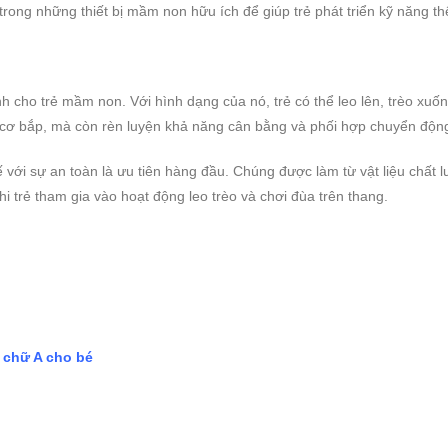
trong những thiết bị mầm non hữu ích để giúp trẻ phát triển kỹ năng th
ành cho trẻ mầm non. Với hình dạng của nó, trẻ có thể leo lên, trèo xu
và cơ bắp, mà còn rèn luyện khả năng cân bằng và phối hợp chuyển độn
 với sự an toàn là ưu tiên hàng đầu. Chúng được làm từ vật liệu chất 
trẻ tham gia vào hoạt động leo trèo và chơi đùa trên thang.
 chữ A cho bé