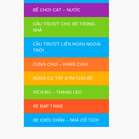
BỂ CHƠI CÁT – NƯỚC
CẦU TRƯỢT CHO BÉ TRONG
NHÀ
CẦU TRƯỢT LIÊN HOÀN NGOÀI
TRỜI
CUNG CHUI – HANG CHUI
DỤNG CỤ TẬP GYM CHO BÉ
XÍCH ĐU – THANG LEO
XE ĐẠP TRIKE
XE CHÒI CHÂN – NHÀ CỔ TÍCH