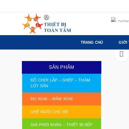
TRANG CHỦ
GIỚI
SẢN PHẨM
ĐỒ CHƠI LẮP – GHÉP – THẢM
LÓT SÀN
ĐU XOAI – MÂM XOAI
GHẾ NGỒI CHO BÉ
GIÁ PHƠI KHĂN – THIẾT BỊ BẾP