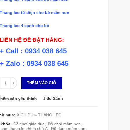
Thang leo tứ diện cho bé mầm non
Thang leo 4 cạnh cho bé
LIÊN HỆ ĐỂ ĐẶT HÀNG:
+ Call : 0934 038 645
+ Zalo : 0934 038 645
 lượng
THÊM VÀO GIỎ
So Sánh
hêm vào yêu thích
nh mục:
XÍCH ĐU – THANG LEO
 khóa:
Đồ chơi giáo dục
,
Đồ chơi mầm non
,
chơi thang leo hình chữ A
,
Đồ dùng mầm non
,