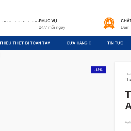
PHỤC VỤ
CHẤ
24/7 mỗi ngày
Đảm 
 THIỆU THIẾT BỊ TOÀN TÂM
CỬA HÀNG
TIN TỨC
360 product view
-13%
Tra
Tha
T
A
4,2