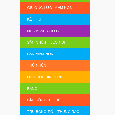
GIƯỜNG LƯỚI MẦM NON
KỆ – TỦ
NHÀ BANH CHO BÉ
SÀN NHÚN – LEO NÚI
BÀN MẦM NON
THÚ NHÚN
ĐỒ CHƠI VẬN ĐỘNG
BẢNG
BẬP BÊNH CHO BÉ
TRỤ BÓNG RỔ – THÙNG RÁC