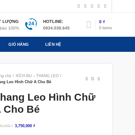
T LƯỢNG
HOTLINE:
0
₫
0
items
bảo 100%
0934.038.645
GIỎ HÀNG
LIÊN HỆ
ng chủ
XÍCH ĐU – THANG LEO
ng Leo Hình Chữ A Cho Bé
hang Leo Hình Chữ
 Cho Bé
3,750,000
₫
90,000
₫