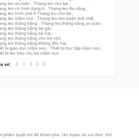
ang leo an toàn
,
Thang leo cho bé
,
ang leo có hình dạng A
,
Thang leo đa năng
,
ang leo hình chữ A Thang leo cho bé
,
ang leo mầm non
,
Thang leo rèn luyện thể chất
,
ang leo thăng bằng
,
Thang leo thăng bằng an toàn
,
ang leo thăng bằng bé gái
,
ng leo thăng bằng bé trai
,
ng leo thăng bằng cho trẻ nhỏ
,
ang leo thăng bằng không độc hại
,
iết bị giáo dục mầm non
,
Thiết bị học tập mầm non
,
ết bị leo trèo cho bé mầm non
ia sẻ
 phẩm tuyệt vời để khám phá, rèn luyện và vui chơi. Với