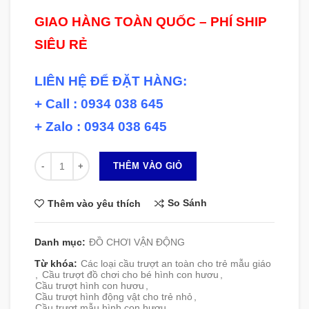
GIAO HÀNG TOÀN QUỐC – PHÍ SHIP
SIÊU RẺ
LIÊN HỆ ĐỂ ĐẶT HÀNG:
+ Call : 0934 038 645
+ Zalo : 0934 038 645
Số lượng
THÊM VÀO GIỎ
So Sánh
Thêm vào yêu thích
Danh mục:
ĐỒ CHƠI VẬN ĐỘNG
Từ khóa:
Các loại cầu trượt an toàn cho trẻ mẫu giáo
,
Cầu trượt đồ chơi cho bé hình con hươu
,
Cầu trượt hình con hươu
,
Cầu trượt hình động vật cho trẻ nhỏ
,
Cầu trượt mẫu hình con hươu
,