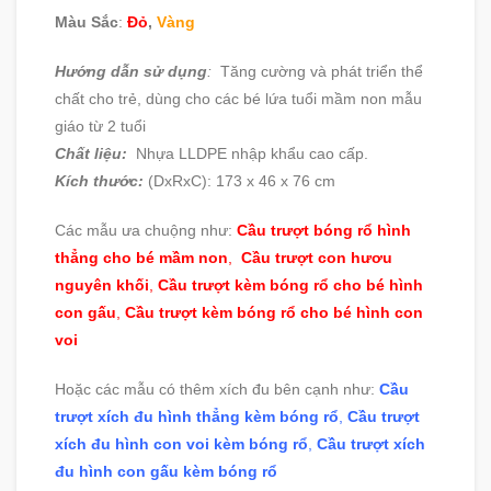
Màu Sắc
:
Đỏ
,
Vàng
Hướng dẫn sử dụng
:
Tăng cường và phát triển thể
chất cho trẻ, dùng cho các bé lứa tuổi mầm non mẫu
giáo từ 2 tuổi
Chất liệu:
Nhựa LLDPE nhập khẩu cao cấp.
Kích thước:
(DxRxC): 173 x 46 x 76 cm
Các mẫu ưa chuộng như:
Cầu trượt bóng rổ hình
thẳng cho bé mầm non
,
Cầu trượt con hươu
nguyên khối
,
Cầu trượt kèm bóng rổ cho bé hình
con gấu
,
Cầu trượt kèm bóng rổ cho bé hình con
voi
Hoặc các mẫu có thêm xích đu bên cạnh như:
Cầu
trượt xích đu hình thẳng kèm bóng rổ
,
Cầu trượt
xích đu hình con voi kèm bóng rổ
,
Cầu trượt xích
đu hình con gấu kèm bóng rổ