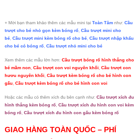
+ Mời bạn tham khảo thêm các mẫu mini tại
Toàn Tâm
như:
Cầu
trượt cho bé nhỏ gọn kèm bóng rổ
,
Cầu trượt mini cho
bé
,
Cầu trượt mini kèm bóng rổ cho bé
,
Cầu trượt nhập khẩu
cho bé có bóng rổ
,
Cầu trượt nhỏ mini cho bé
Xem thêm các mẫu lớn hơn:
Cầu trượt bóng rổ hình thẳng cho
bé mầm non
,
Cầu trượt con voi nguyên khối
,
Cầu trượt con
hươu nguyên khối
,
Cầu trượt kèm bóng rổ cho bé hình con
gấu
,
Cầu trượt kèm bóng rổ cho bé hình con voi
Hoặc các mẫu có thêm xích đu bên cạnh như:
Cầu trượt xích đu
hình thẳng kèm bóng rổ
,
Cầu trượt xích đu hình con voi kèm
bóng rổ
,
Cầu trượt xích đu hình con gấu kèm bóng rổ
GIAO HÀNG TOÀN QUỐC – PHÍ