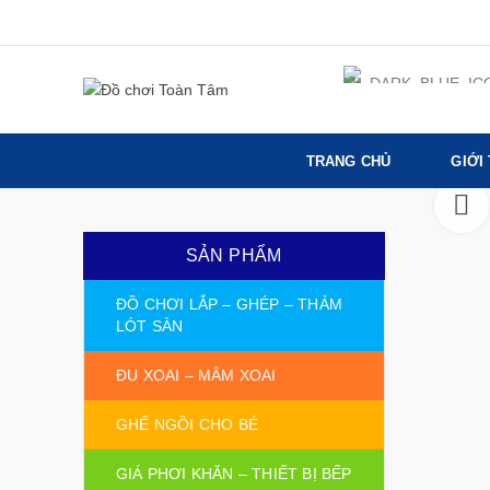
TRANG CHỦ
GIỚI
SẢN PHẨM
ĐỒ CHƠI LẮP – GHÉP – THẢM
LÓT SÀN
ĐU XOAI – MÂM XOAI
GHẾ NGỒI CHO BÉ
GIÁ PHƠI KHĂN – THIẾT BỊ BẾP