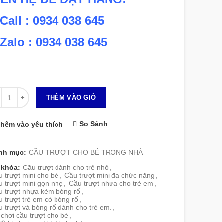
 Call : 0934 038 645
 Zalo : 0934 038 645
 lượng
THÊM VÀO GIỎ
So Sánh
hêm vào yêu thích
nh mục:
CẦU TRƯỢT CHO BÉ TRONG NHÀ
 khóa:
Cầu trượt dành cho trẻ nhỏ
,
 trượt mini cho bé
,
Cầu trượt mini đa chức năng
,
 trượt mini gọn nhẹ
,
Cầu trượt nhựa cho trẻ em
,
u trượt nhựa kèm bóng rổ
,
 trượt trẻ em có bóng rổ
,
 trượt và bóng rổ dành cho trẻ em.
,
chơi cầu trượt cho bé
,