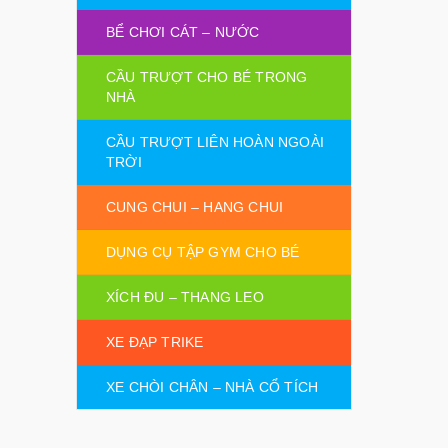
BỂ CHƠI CÁT – NƯỚC
CẦU TRƯỢT CHO BÉ TRONG
NHÀ
CẦU TRƯỢT LIÊN HOÀN NGOÀI
TRỜI
CUNG CHUI – HANG CHUI
DỤNG CỤ TẬP GYM CHO BÉ
XÍCH ĐU – THANG LEO
XE ĐẠP TRIKE
XE CHÒI CHÂN – NHÀ CỔ TÍCH