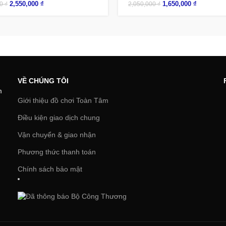
2,550,000
₫
1,650,000
₫
00
₫
2,050,000
₫
VỀ CHÚNG TÔI
m
Giới thiệu đồ chơi Toàn Tâm
Điều kiện giao dịch chung
Vận chuyển & giao nhận
Phương thức thanh toán
Chính sách bảo mật