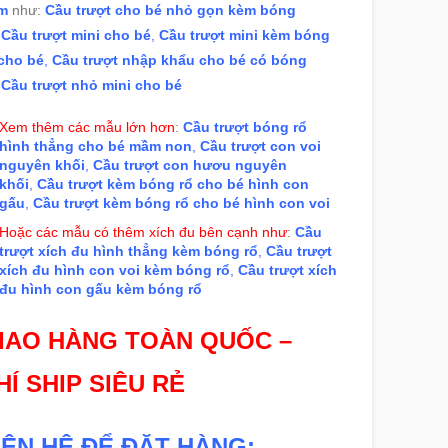
m
như:
Cầu trượt cho bé nhỏ gọn kèm bóng
,
Cầu trượt mini cho bé
,
Cầu trượt mini kèm bóng
 cho bé
,
Cầu trượt nhập khẩu cho bé có bóng
,
Cầu trượt nhỏ mini cho bé
Xem thêm các mẫu lớn hơn
:
Cầu trượt bóng rổ
hình thẳng cho bé mầm non
,
Cầu trượt con voi
nguyên khối
,
Cầu trượt con hươu nguyên
khối
,
Cầu trượt kèm bóng rổ cho bé hình con
gấu
,
Cầu trượt kèm bóng rổ cho bé hình con voi
Hoặc các mẫu có thêm xích đu bên cạnh như
:
Cầu
trượt xích đu hình thẳng kèm bóng rổ
,
Cầu trượt
xích đu hình con voi kèm bóng rổ
,
Cầu trượt xích
đu hình con gấu kèm bóng rổ
IAO HÀNG TOÀN QUỐC –
HÍ SHIP SIÊU RẺ
IÊN HỆ ĐỂ ĐẶT HÀNG: