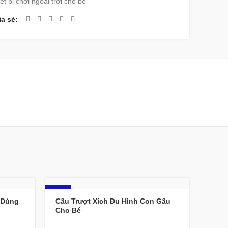
ết bị chơi ngoài trời cho bé
ia sẻ
-18%
 Dùng
Cầu Trượt Xích Đu Hình Con Gấu
Cho Bé