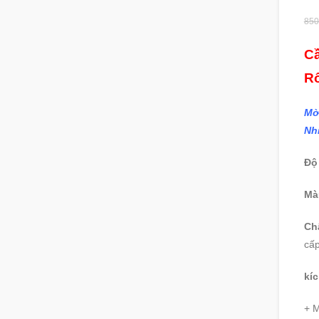
850
C
R
Mờ
Nh
Độ
Mà
Chấ
cấp
kí
+ M