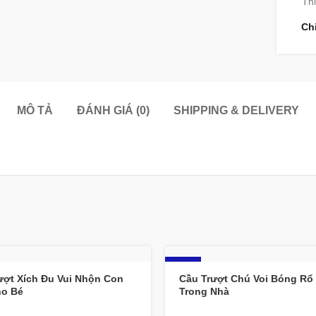
Thi
Ch
MÔ TẢ
ĐÁNH GIÁ (0)
SHIPPING & DELIVERY
-20%
ượt Xích Đu Vui Nhộn Con
Cầu Trượt Chú Voi Bóng Rổ
ho Bé
Trong Nhà