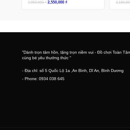
2,550,000
₫
2,950,000
₫
3,100,0
"Dành trọn tâm hồn, tặng trọn niềm vui - Đồ chơi Toàn Tâ
cùng bé yêu thưởng thức "
- Địa chỉ: số 5 Quốc Lộ 1a ,An Bình, Dĩ An, Bình Dương
- Phone: 0934 038 645