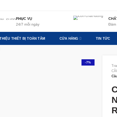
PHỤC VỤ
CHẤ
24/7 mỗi ngày
Đảm 
 THIỆU THIẾT BỊ TOÀN TÂM
CỬA HÀNG
TIN TỨC
360 product view
-7%
Tra
CẦ
Cầ
C
N