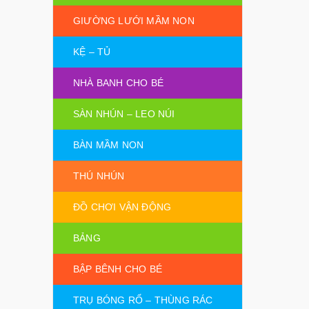
GIƯỜNG LƯỚI MẦM NON
KỆ – TỦ
NHÀ BANH CHO BÉ
SÀN NHÚN – LEO NÚI
BÀN MẦM NON
THÚ NHÚN
ĐỒ CHƠI VẬN ĐỘNG
BẢNG
BẬP BÊNH CHO BÉ
TRỤ BÓNG RỔ – THÙNG RÁC