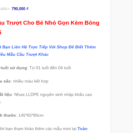
790,000
₫
,000
₫
ầu Trượt Cho Bé Nhỏ Gọn Kèm Bóng
ổ
i Bạn Liên Hệ Trực Tiếp Với Shop Để Biết Thêm
iều Mẫu Cầu Trượt Khác
 tuổi sử dụng
: Từ 01 tuổi đến 04 tuổi
u sắc
: nhiều màu kết hợp
t liệu
: Nhựa LLDPE nguyên sinh nhập khẩu cao
.
ch thước
: 145*65*80cm
ời bạn tham khảo thêm các mẫu mini tại
Toàn