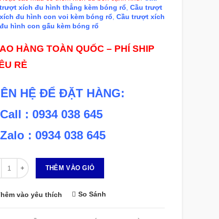
trượt xích đu hình thẳng kèm bóng rổ
,
Cầu trượt
xích đu hình con voi kèm bóng rổ
,
Cầu trượt xích
đu hình con gấu kèm bóng rổ
IAO HÀNG TOÀN QUỐC – PHÍ SHIP
IÊU RẺ
IÊN HỆ ĐỂ ĐẶT HÀNG:
 Call : 0934 038 645
 Zalo : 0934 038 645
 lượng
THÊM VÀO GIỎ
So Sánh
hêm vào yêu thích