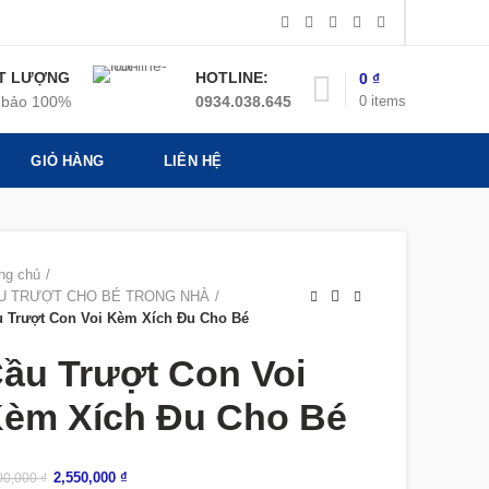
T LƯỢNG
HOTLINE:
0
₫
0
items
bảo 100%
0934.038.645
GIỎ HÀNG
LIÊN HỆ
ng chủ
U TRƯỢT CHO BÉ TRONG NHÀ
 Trượt Con Voi Kèm Xích Đu Cho Bé
ầu Trượt Con Voi
èm Xích Đu Cho Bé
2,550,000
₫
00,000
₫