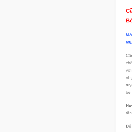
Cầ
B
Mờ
Nh
Cầu
chắ
với
nhự
tuy
bé 
Hư
tăn
Độ