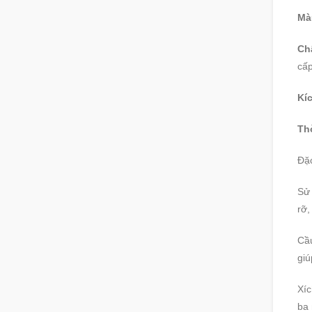
Mà
Chấ
cấp
Kíc
Th
Đặc
Sử 
rỡ,
Cầu
giú
Xíc
ba 