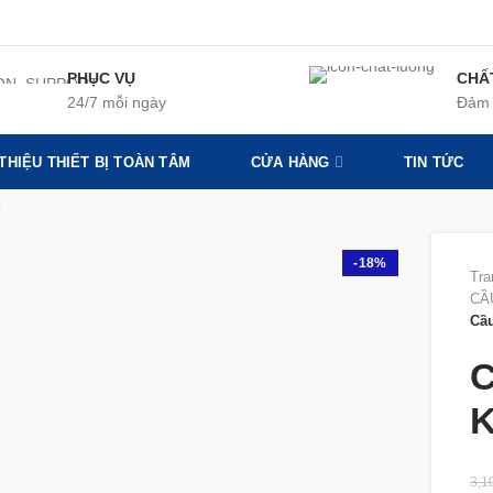
PHỤC VỤ
CHẤ
24/7 mỗi ngày
Đảm 
 THIỆU THIẾT BỊ TOÀN TÂM
CỬA HÀNG
TIN TỨC
360 product view
-18%
Tra
CẦ
Cầu
C
K
3,1