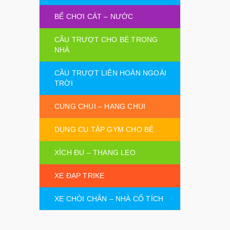
BỂ CHƠI CÁT – NƯỚC
CẦU TRƯỢT CHO BÉ TRONG
NHÀ
CẦU TRƯỢT LIÊN HOÀN NGOÀI
TRỜI
CUNG CHUI – HANG CHUI
DỤNG CỤ TẬP GYM CHO BÉ
XÍCH ĐU – THANG LEO
XE ĐẠP TRIKE
XE CHÒI CHÂN – NHÀ CỔ TÍCH