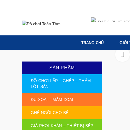
TRANG CHỦ
GIỚI
SẢN PHẨM
ĐỒ CHƠI LẮP – GHÉP – THẢM
LÓT SÀN
ĐU XOAI – MÂM XOAI
GHẾ NGỒI CHO BÉ
GIÁ PHƠI KHĂN – THIẾT BỊ BẾP