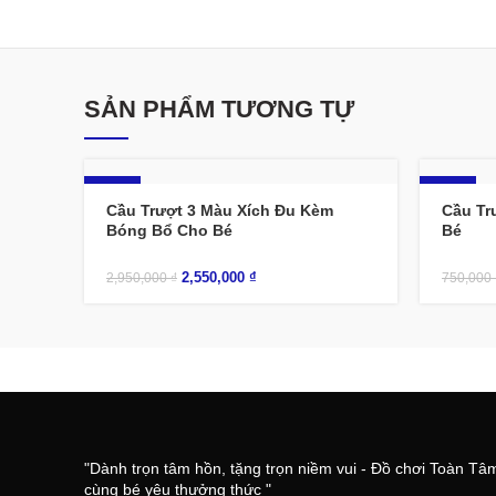
SẢN PHẨM TƯƠNG TỰ
-14%
-12%
Cầu Trượt 3 Màu Xích Đu Kèm
Cầu Tr
Bóng Bổ Cho Bé
Bé
2,550,000
₫
2,950,000
₫
750,000
"Dành trọn tâm hồn, tặng trọn niềm vui - Đồ chơi Toàn Tâ
cùng bé yêu thưởng thức "