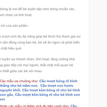
bóng là nơi để bé luyện tập ném bóng chuẩn xác,
nh nhẹn và linh hoạt
 ích của sản phẩm :
 trượt xích đu đa năng giúp bé thích thú tham gia vui
i vận động cùng bạn bè, bé sẽ ăn ngon và phát triển
 chất hiệu quả
 luyện sự nhanh nhẹn, linh hoạt, tăng cường khả
g giao tiếp với mọi người, thắt chặt mối quan hệ
n thiết giữa các bé với nhau
Các mẫu ưa chuộng như
:
Cầu trượt bóng rổ hình
thẳng cho bé mầm non
,
Cầu trượt con hươu
nguyên khối
,
Cầu trượt kèm bóng rổ cho bé hình
con gấu
,
Cầu trượt kèm bóng rổ cho bé hình con
voi
Hoặc các mẫu có thêm xích đu bên cạnh như
:
Cầu