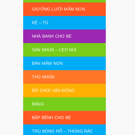
GIƯỜNG LƯỚI MẦM NON
KỆ – TỦ
NHÀ BANH CHO BÉ
SÀN NHÚN – LEO NÚI
BÀN MẦM NON
THÚ NHÚN
ĐỒ CHƠI VẬN ĐỘNG
BẢNG
BẬP BÊNH CHO BÉ
TRỤ BÓNG RỔ – THÙNG RÁC