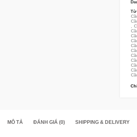
Da
Từ
Cầu
Cầu
,
C
Cầu
Cầu
Cầu
Cầu
Cầu
Cầ
Cầu
Cầu
Cầu
Cầu
Ch
MÔ TẢ
ĐÁNH GIÁ (0)
SHIPPING & DELIVERY