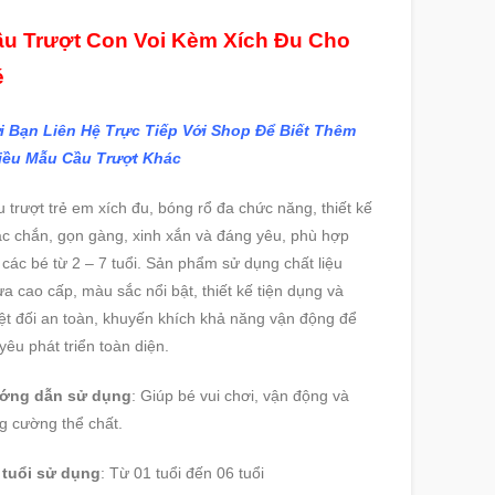
u Trượt Con Voi Kèm Xích Đu Cho
é
i Bạn Liên Hệ Trực Tiếp Với Shop Để Biết Thêm
iều Mẫu Cầu Trượt Khác
 trượt trẻ em xích đu, bóng rổ đa chức năng, thiết kế
c chắn, gọn gàng, xinh xắn và đáng yêu, phù hợp
 các bé từ 2 – 7 tuổi. Sản phẩm sử dụng chất liệu
a cao cấp, màu sắc nổi bật, thiết kế tiện dụng và
ệt đối an toàn, khuyến khích khả năng vận động để
yêu phát triển toàn diện.
ớng dẫn sử dụng
: Giúp bé vui chơi, vận động và
g cường thể chất.
 tuổi sử dụng
: Từ 01 tuổi đến 06 tuổi