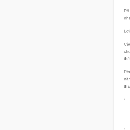
Rổ 
nha
Lợi
Cầu
chơ
thể
Rèn
năn
thâ