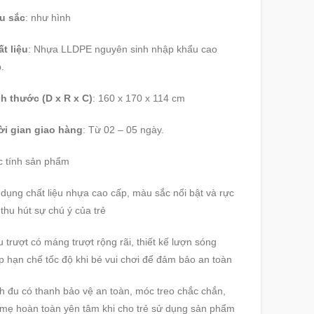
u sắc
: như hình
t liệu
: Nhựa LLDPE nguyên sinh nhập khẩu cao
.
h thước (D x R x C)
: 160 x 170 x 114 cm
ời gian giao hàng
: Từ 02 – 05 ngày.
 tính sản phẩm
dụng chất liệu nhựa cao cấp, màu sắc nổi bật và rực
 thu hút sự chú ý của trẻ
 trượt có máng trượt rộng rãi, thiết kế lượn sóng
p hạn chế tốc độ khi bé vui chơi để đảm bảo an toàn
h đu có thanh bảo vệ an toàn, móc treo chắc chắn,
mẹ hoàn toàn yên tâm khi cho trẻ sử dụng sản phẩm