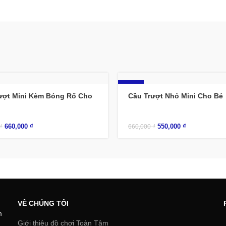
-17%
ượt Mini Kèm Bóng Rổ Cho
Cầu Trượt Nhỏ Mini Cho Bé
660,000
₫
550,000
₫
₫
660,000
₫
VỀ CHÚNG TÔI
m
Giới thiệu đồ chơi Toàn Tâm