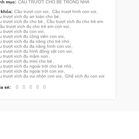
nh mục:
CẦU TRƯỢT CHO BÉ TRONG NHÀ
 khóa:
Cầu trượt con voi
,
Cầu trượt hình con voi
,
 trượt xích đu an toàn cho bé
,
 trượt xích đu cho bé
,
Cầu trượt xích đu cho trẻ em
ầu trượt xích đu cho trẻ em con voi
,
 trượt xích đu con voi
,
 trượt xích đu công viên con voi
,
 trượt xích đu đa năng cho trẻ nhỏ
,
 trượt xích đu đa năng hình con voi
,
 trượt xích đu hình động vật con voi
,
u trượt xích đu mầm non
,
 trượt xích đu mini cho bé
,
 trượt xích đu ngoài trời cho bé nhỏ
,
 trượt xích đu ngoài trời con voi
,
 trượt xích đu vui nhộn con voi
,
Ghế xích đu con voi
ia sẻ