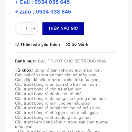
+ Call : 0934 038 645
+ Zalo : 0934 038 645
Số lượng
THÊM VÀO GIỎ
So Sánh
Thêm vào yêu thích
Danh mục:
CẦU TRƯỢT CHO BÉ TRONG NHÀ
Từ khóa:
Bóng rổ dành cho độ tuổi mầm non
,
Các loại cầu trượt an toàn cho trẻ mẫu giáo
,
Cách lắp đặt cầu trượt mini cho trẻ mẫu giáo
,
Cầu trượt bóng rổ an toàn cho trẻ mầm non
,
Cầu trượt bóng rổ cho trẻ mầm non
,
Cầu trượt bóng rổ dành cho trẻ nhỏ
,
Cầu trượt bóng rổ đa năng cho trường mầm non
,
Cầu trượt bóng rổ mini cho bé mẫu giáo
,
Cầu trượt bóng rổ ngoài trời cho trẻ mẫu giáo
,
Cầu trượt bóng rổ nhỏ gọn cho trẻ mẫu giáo
,
Cầu trượt bóng rổ nhựa dùng trong nhà
,
Cầu trượt kèm bóng rổ mini trong sân chơi trường
mẫu giáo
,
Cầu trượt kèm bóng rổ nhỏ cho trẻ mẫu giáo
,