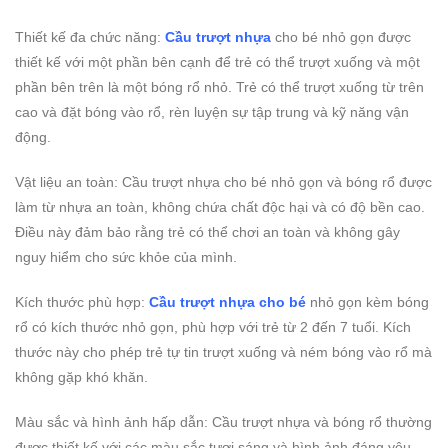
Thiết kế đa chức năng:
Cầu trượt nhựa
cho bé nhỏ gọn được
thiết kế với một phần bên cạnh để trẻ có thể trượt xuống và một
phần bên trên là một bóng rổ nhỏ. Trẻ có thể trượt xuống từ trên
cao và đặt bóng vào rổ, rèn luyện sự tập trung và kỹ năng vận
động.
Vật liệu an toàn: Cầu trượt nhựa cho bé nhỏ gọn và bóng rổ được
làm từ nhựa an toàn, không chứa chất độc hại và có độ bền cao.
Điều này đảm bảo rằng trẻ có thể chơi an toàn và không gây
nguy hiểm cho sức khỏe của mình.
Kích thước phù hợp:
Cầu trượt nhựa cho bé
nhỏ gọn kèm bóng
rổ có kích thước nhỏ gọn, phù hợp với trẻ từ 2 đến 7 tuổi. Kích
thước này cho phép trẻ tự tin trượt xuống và ném bóng vào rổ mà
không gặp khó khăn.
Màu sắc và hình ảnh hấp dẫn: Cầu trượt nhựa và bóng rổ thường
được thiết kế với các màu sắc tươi sáng và hình ảnh đáng yêu.