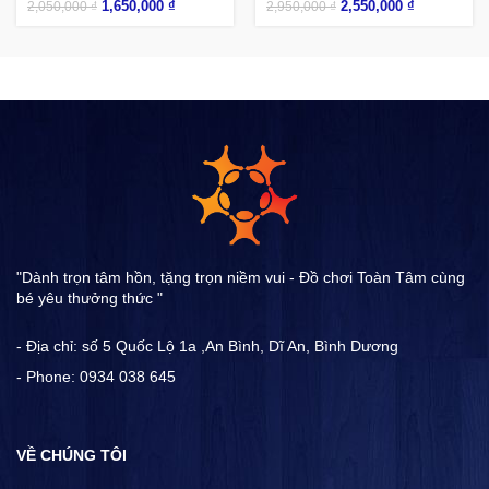
1,650,000
₫
2,550,000
₫
2,050,000
₫
2,950,000
₫
"Dành trọn tâm hồn, tặng trọn niềm vui - Đồ chơi Toàn Tâm cùng
bé yêu thưởng thức "
- Địa chỉ: số 5 Quốc Lộ 1a ,An Bình, Dĩ An, Bình Dương
- Phone: 0934 038 645
VỀ CHÚNG TÔI