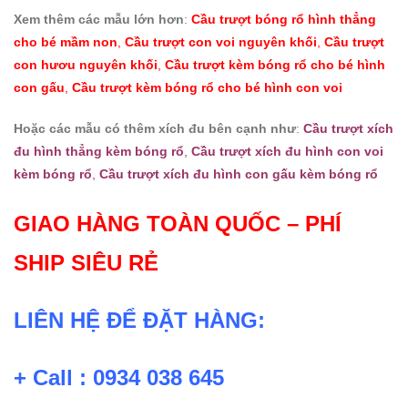
Xem thêm các mẫu lớn hơn
:
Cầu trượt bóng rổ hình thẳng
cho bé mầm non
,
Cầu trượt con voi nguyên khối
,
Cầu trượt
con hươu nguyên khối
,
Cầu trượt kèm bóng rổ cho bé hình
con gấu
,
Cầu trượt kèm bóng rổ cho bé hình con voi
Hoặc các mẫu có thêm xích đu bên cạnh như
:
Cầu trượt xích
đu hình thẳng kèm bóng rổ
,
Cầu trượt xích đu hình con voi
kèm bóng rổ
,
Cầu trượt xích đu hình con gấu kèm bóng rổ
GIAO HÀNG TOÀN QUỐC – PHÍ
SHIP SIÊU RẺ
LIÊN HỆ ĐỂ ĐẶT HÀNG:
+ Call : 0934 038 645