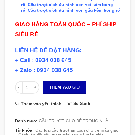
rổ
,
Cầu trượt xích đu hình con voi kèm bóng
rổ
,
Cầu trượt xích đu hình con gấu kèm bóng rổ
GIAO HÀNG TOÀN QUỐC – PHÍ SHIP
SIÊU RẺ
LIÊN HỆ ĐỂ ĐẶT HÀNG:
+ Call : 0934 038 645
+ Zalo : 0934 038 645
Số lượng
THÊM VÀO GIỎ
So Sánh
Thêm vào yêu thích
Danh mục:
CẦU TRƯỢT CHO BÉ TRONG NHÀ
Từ khóa:
Các loại cầu trượt an toàn cho trẻ mẫu giáo
,
Cách lắp đặt cầu trượt mini cho trẻ mẫu giáo
,