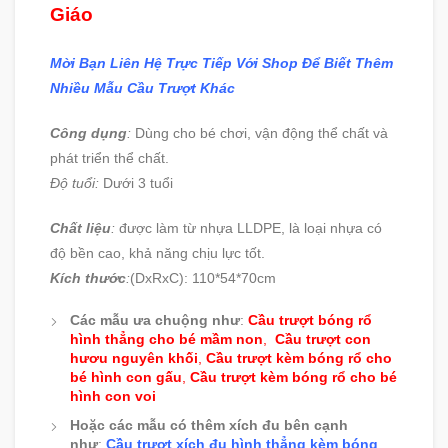
Giáo
Mời Bạn Liên Hệ Trực Tiếp Với Shop Để Biết Thêm
Nhiều Mẫu Cầu Trượt Khác
Công dụng
:
Dùng cho bé chơi, vận động thể chất và
phát triển thể chất.
Độ tuổi:
Dưới 3 tuổi
Chất liệu
:
được làm từ nhựa LLDPE, là loại nhựa có
độ bền cao, khả năng chịu lực tốt.
Kích thước
:
(DxRxC):
110*54*70cm
Các mẫu ưa chuộng như
:
Cầu trượt bóng rổ
hình thẳng cho bé mầm non
,
Cầu trượt con
hươu nguyên khối
,
Cầu trượt kèm bóng rổ cho
bé hình con gấu
,
Cầu trượt kèm bóng rổ cho bé
hình con voi
Hoặc các mẫu có thêm xích đu bên cạnh
như
:
Cầu trượt xích đu hình thẳng kèm bóng