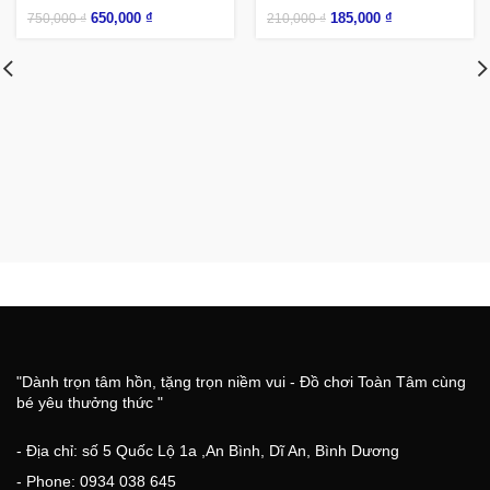
650,000
₫
185,000
₫
750,000
₫
210,000
₫
"Dành trọn tâm hồn, tặng trọn niềm vui - Đồ chơi Toàn Tâm cùng
bé yêu thưởng thức "
- Địa chỉ: số 5 Quốc Lộ 1a ,An Bình, Dĩ An, Bình Dương
- Phone: 0934 038 645