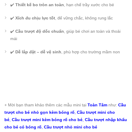
✔️
Thiết kế bo tròn an toàn
, hạn chế trầy xước cho bé
✔️
Xích đu chịu lực tốt
, đế vững chắc, không rung lắc
✔️
Cầu trượt độ dốc chuẩn
, giúp bé chơi an toàn và thoải
mái
✔️
Dễ lắp đặt – dễ vệ sinh
, phù hợp cho trường mầm non
+ Mời bạn tham khảo thêm các mẫu mini tại
Toàn Tâm
như:
Cầu
trượt cho bé nhỏ gọn kèm bóng rổ
,
Cầu trượt mini cho
bé
,
Cầu trượt mini kèm bóng rổ cho bé
,
Cầu trượt nhập khẩu
cho bé có bóng rổ
,
Cầu trượt nhỏ mini cho bé