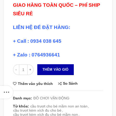
GIAO HÀNG TOÀN QUỐC – PHÍ SHIP
SIÊU RẺ
LIÊN HỆ ĐỂ ĐẶT HÀNG:
+ Call : 0934 038 645
+ Zalo : 0764936641
Số lượng
THÊM VÀO GIỎ
So Sánh
Thêm vào yêu thích
Danh mục:
ĐỒ CHƠI VẬN ĐỘNG
Từ khóa:
cầu trượt cho bé mầm non an toàn
,
cầu trượt kèm xích đu cho bé
,
cầu trượt kèm xích đu cho bé mầm non
,