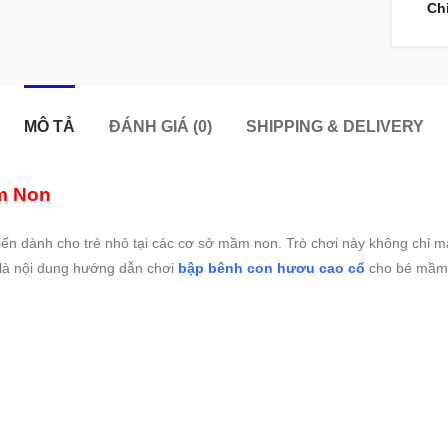
Ch
MÔ TẢ
ĐÁNH GIÁ (0)
SHIPPING & DELIVERY
m Non
ến dành cho trẻ nhỏ tại các cơ sở mầm non. Trò chơi này không chỉ man
là nội dung hướng dẫn chơi
bập bênh con hươu cao cổ
cho bé mầm