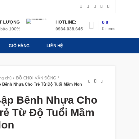
T LƯỢNG
HOTLINE:
0
₫
0
items
bảo 100%
0934.038.645
GIỎ HÀNG
LIÊN HỆ
ng chủ
ĐỒ CHƠI VẬN ĐỘNG
p Bênh Nhựa Cho Trẻ Từ Độ Tuổi Mầm Non
ập Bênh Nhựa Cho
rẻ Từ Độ Tuổi Mầm
Non