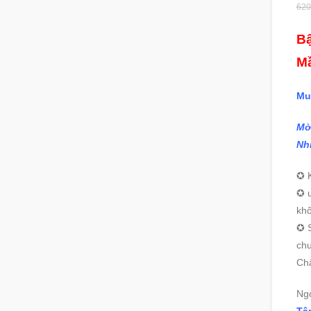
620
Bậ
M
Mu
Mờ
Nh
✪ K
✪ ư
khô
✪ S
ch
Ch
Ng