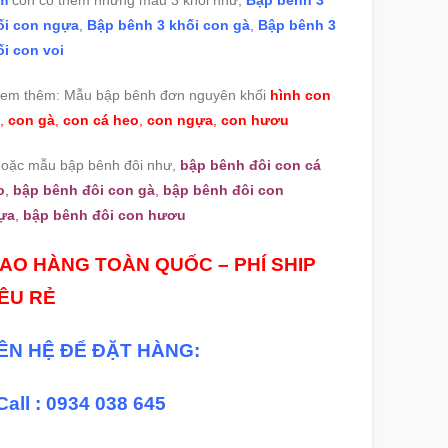
m
còn có thêm những mẫu 3 khối như,
Bập bênh 3
ối con ngựa
,
Bập bênh 3 khối con gà
,
Bập bênh 3
i con voi
Xem thêm: Mẫu bập bênh đơn nguyên khối
hình con
,
con gà
,
con cá heo
,
con ngựa
,
con hươu
Hoặc mẫu bập bênh đôi như,
bập bênh đôi con cá
o
,
bập bênh đôi con gà
,
bập bênh đôi con
ựa
,
bập bênh đôi con hươu
IAO HÀNG TOÀN QUỐC – PHÍ SHIP
IÊU RẺ
IÊN HỆ ĐỂ ĐẶT HÀNG:
Call : 0934 038 645