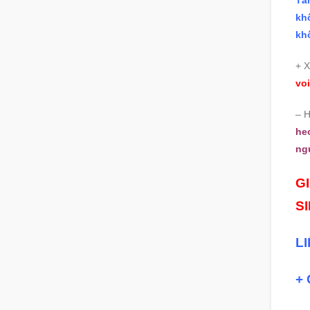
Tâ
kh
khố
+ 
voi
– 
he
ng
G
S
L
+ 