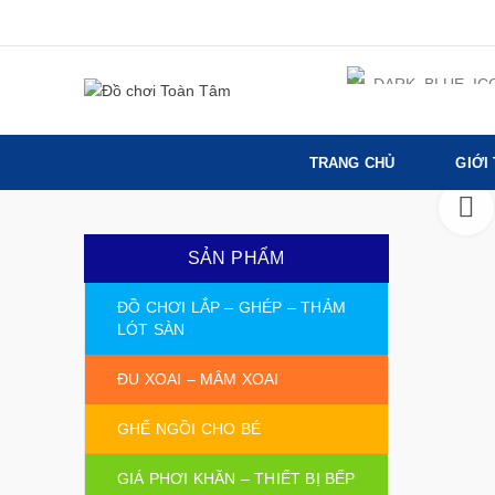
TRANG CHỦ
GIỚI
SẢN PHẨM
ĐỒ CHƠI LẮP – GHÉP – THẢM
LÓT SÀN
ĐU XOAI – MÂM XOAI
GHẾ NGỒI CHO BÉ
GIÁ PHƠI KHĂN – THIẾT BỊ BẾP