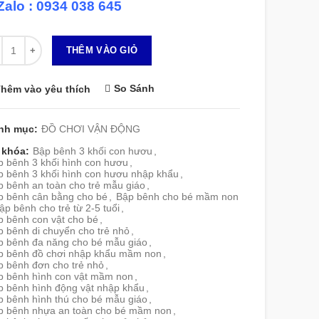
Zalo : 0934 038 645
 lượng
THÊM VÀO GIỎ
So Sánh
hêm vào yêu thích
nh mục:
ĐỒ CHƠI VẬN ĐỘNG
 khóa:
Bập bênh 3 khối con hươu
,
p bênh 3 khối hình con hươu
,
p bênh 3 khối hình con hươu nhập khẩu
,
p bênh an toàn cho trẻ mẫu giáo
,
p bênh cân bằng cho bé
,
Bập bênh cho bé mầm non
ập bênh cho trẻ từ 2-5 tuổi
,
p bênh con vật cho bé
,
 bênh di chuyển cho trẻ nhỏ
,
p bênh đa năng cho bé mẫu giáo
,
p bênh đồ chơi nhập khẩu mầm non
,
p bênh đơn cho trẻ nhỏ
,
p bênh hình con vật mầm non
,
p bênh hình động vật nhập khẩu
,
p bênh hình thú cho bé mẫu giáo
,
p bênh nhựa an toàn cho bé mầm non
,