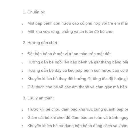
Chuẩn bị:
Một bập bênh con hươu cao cổ phù hợp với trẻ em mầ
Một khu vực rộng, phẳng và an toàn để bé chơi.
Hướng dẫn chơi:
Đặt bập bênh ở một vị trí an toàn trên mặt đất.
Hướng dẫn bé ngồi lên bập bênh và giữ thăng bằng bằ
Hướng dẫn bé đẩy và kéo bập bênh con hươu cao cổ 
Khuyến khích bé thay đổi hướng đi, tăng tốc độ hoặc 
Giải thích cho bé về các âm thanh và cảm giác mà bập 
Lưu ý an toàn:
Trước khi bé chơi, đảm bảo khu vực xung quanh bập b
Giám sát bé khi chơi để đảm bảo an toàn và tránh nguy
Khuyến khích bé sử dụng bập bênh đúng cách và khôn