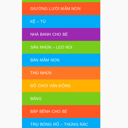
GIƯỜNG LƯỚI MẦM NON
KỆ – TỦ
NHÀ BANH CHO BÉ
SÀN NHÚN – LEO NÚI
BÀN MẦM NON
THÚ NHÚN
ĐỒ CHƠI VẬN ĐỘNG
BẢNG
BẬP BÊNH CHO BÉ
TRỤ BÓNG RỔ – THÙNG RÁC