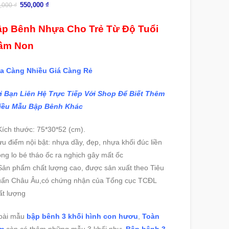
550,000
₫
,000
₫
p Bênh Nhựa Cho Trẻ Từ Độ Tuổi
ầm Non
a Càng Nhiều Giá Càng Rẻ
i Bạn Liên Hệ Trực Tiếp Với Shop Để Biết Thêm
iều Mẫu Bập Bênh Khác
ích thước: 75*30*52 (cm).
u điểm nội bật: nhựa dầy, đẹp, nhựa khối đúc liền
ng lo bé tháo ốc ra nghịch gây mất ốc
ản phẩm chất lượng cao, được sản xuất theo Tiêu
uẩn Châu Âu,có chứng nhận của Tổng cục TCĐL
ất lượng
oài mẫu
bập bênh 3 khối hình con hươu
,
Toàn