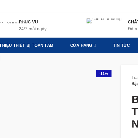
PHỤC VỤ
CHẤ
24/7 mỗi ngày
Đảm 
 THIỆU THIẾT BỊ TOÀN TÂM
CỬA HÀNG
TIN TỨC
360 product view
-11%
Tra
Bậ
B
T