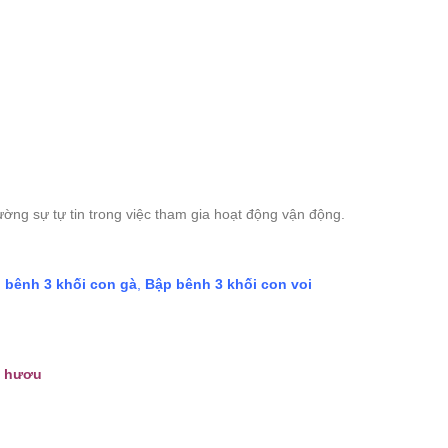
cường sự tự tin trong việc tham gia hoạt động vận động.
 bênh 3 khối con gà
,
Bập bênh 3 khối con voi
n hươu