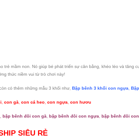
 cho trẻ mầm non. Nó giúp bé phát triển sự cân bằng, khéo léo và tăng 
g thức niềm vui từ trò chơi này!
còn có thêm những mẫu 3 khối như,
Bập bênh 3 khối con ngựa
,
Bập
i
,
con gà
,
con cá heo
,
con ngựa
,
con hươu
,
bập bênh đôi con gà
,
bập bênh đôi con ngựa
,
bập bênh đôi co
SHIP SIÊU RẺ