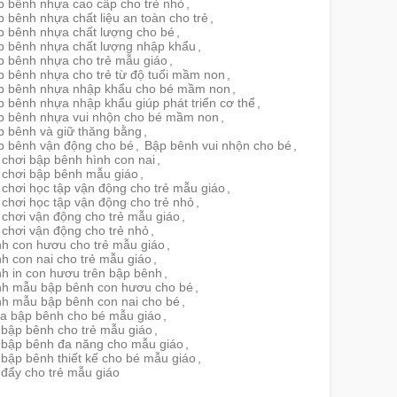
p bênh nhựa cao cấp cho trẻ nhỏ
,
 bênh nhựa chất liệu an toàn cho trẻ
,
p bênh nhựa chất lượng cho bé
,
p bênh nhựa chất lượng nhập khẩu
,
p bênh nhựa cho trẻ mẫu giáo
,
p bênh nhựa cho trẻ từ độ tuổi mầm non
,
p bênh nhựa nhập khẩu cho bé mầm non
,
 bênh nhựa nhập khẩu giúp phát triển cơ thể
,
p bênh nhựa vui nhộn cho bé mầm non
,
p bênh và giữ thăng bằng
,
p bênh vận động cho bé
,
Bập bênh vui nhộn cho bé
,
chơi bập bênh hình con nai
,
 chơi bập bênh mẫu giáo
,
chơi học tập vận động cho trẻ mẫu giáo
,
chơi học tập vận động cho trẻ nhỏ
,
 chơi vận động cho trẻ mẫu giáo
,
chơi vận động cho trẻ nhỏ
,
nh con hươu cho trẻ mẫu giáo
,
h con nai cho trẻ mẫu giáo
,
nh in con hươu trên bập bênh
,
nh mẫu bập bênh con hươu cho bé
,
nh mẫu bập bênh con nai cho bé
,
a bập bênh cho bé mẫu giáo
,
 bập bênh cho trẻ mẫu giáo
,
 bập bênh đa năng cho mẫu giáo
,
bập bênh thiết kế cho bé mẫu giáo
,
đẩy cho trẻ mẫu giáo