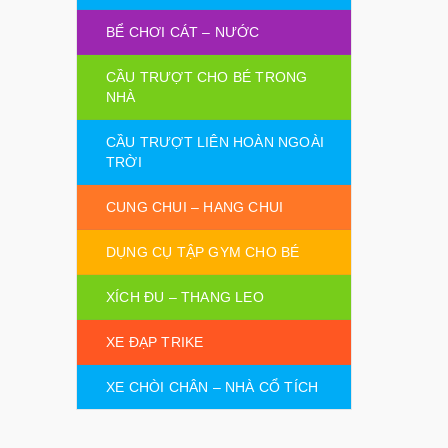
BỂ CHƠI CÁT – NƯỚC
CẦU TRƯỢT CHO BÉ TRONG
NHÀ
CẦU TRƯỢT LIÊN HOÀN NGOÀI
TRỜI
CUNG CHUI – HANG CHUI
DỤNG CỤ TẬP GYM CHO BÉ
XÍCH ĐU – THANG LEO
XE ĐẠP TRIKE
XE CHÒI CHÂN – NHÀ CỔ TÍCH