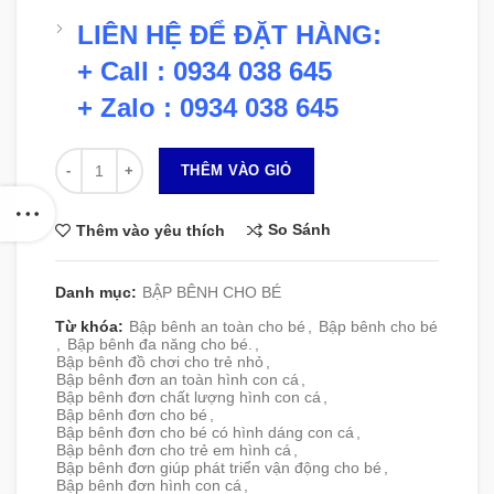
LIÊN HỆ ĐỂ ĐẶT HÀNG:
+ Call : 0934 038 645
+ Zalo : 0934 038 645
Số lượng
THÊM VÀO GIỎ
So Sánh
Thêm vào yêu thích
Danh mục:
BẬP BÊNH CHO BÉ
Từ khóa:
Bập bênh an toàn cho bé
,
Bập bênh cho bé
,
Bập bênh đa năng cho bé.
,
Bập bênh đồ chơi cho trẻ nhỏ
,
Bập bênh đơn an toàn hình con cá
,
Bập bênh đơn chất lượng hình con cá
,
Bập bênh đơn cho bé
,
Bập bênh đơn cho bé có hình dáng con cá
,
Bập bênh đơn cho trẻ em hình cá
,
Bập bênh đơn giúp phát triển vận động cho bé
,
Bập bênh đơn hình con cá
,