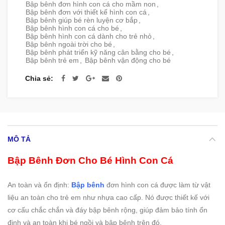
Bập bênh đơn hình con cá cho mầm non
,
Bập bênh đơn với thiết kế hình con cá
,
Bập bênh giúp bé rèn luyện cơ bắp
,
Bập bênh hình con cá cho bé
,
Bập bênh hình con cá dành cho trẻ nhỏ
,
Bập bênh ngoài trời cho bé
,
Bập bênh phát triển kỹ năng cân bằng cho bé
,
Bập bênh trẻ em
,
Bập bênh vận động cho bé
Chia sẻ
MÔ TẢ
Bập Bênh Đơn Cho Bé Hình Con Cá
An toàn và ổn định:
Bập bênh
đơn hình con cá được làm từ vật
liệu an toàn cho trẻ em như nhựa cao cấp. Nó được thiết kế với
cơ cấu chắc chắn và đáy bập bênh rộng, giúp đảm bảo tính ổn
định và an toàn khi bé ngồi và bập bênh trên đó.