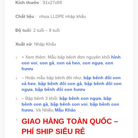
Kích thước
: 91x27x89
Chất liệu
: nhựa LLDPE nhập khẩu
Độ tuổi
:
2 tuổi – 8 tuổi
Xuất xứ
:
Nhập Khẩu
+ Xem thêm: Mẫu bập bênh đơn nguyên khối
hình
con voi
,
con gà
,
con cá heo
,
con ngựa
,
con
hươu
– Hoặc mẫu bập bênh đôi như,
bập bênh đôi con
cá heo
,
bập bênh đôi con gà
,
bập bênh đôi con
ngựa
,
bập bênh đôi con hươu
– Bập bênh 3 khối:
bập bênh con ngựa
,
bập
bênh con gà
,
bập bênh con voi
,
bập bênh con
hươu
, Và Nhiều
Mẫu Khác
GIAO HÀNG TOÀN QUỐC –
PHÍ SHIP SIÊU RẺ