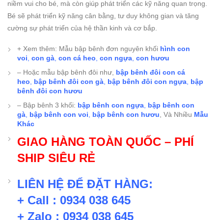
niềm vui cho bé, mà còn giúp phát triển các kỹ năng quan trọng.
Bé sẽ phát triển kỹ năng cân bằng, tư duy không gian và tăng
cường sự phát triển của hệ thần kinh và cơ bắp.
+ Xem thêm: Mẫu bập bênh đơn nguyên khối
hình con
voi
,
con gà
,
con cá heo
,
con ngựa
,
con hươu
– Hoặc mẫu bập bênh đôi như,
bập bênh đôi con cá
heo
,
bập bênh đôi con gà
,
bập bênh đôi con ngựa
,
bập
bênh đôi con hươu
– Bập bênh 3 khối:
bập bênh con ngựa
,
bập bênh con
gà
,
bập bênh con voi
,
bập bênh con hươu
, Và Nhiều
Mẫu
Khác
GIAO HÀNG TOÀN QUỐC – PHÍ
SHIP SIÊU RẺ
LIÊN HỆ ĐỂ ĐẶT HÀNG:
+ Call : 0934 038 645
+ Zalo : 0934 038 645