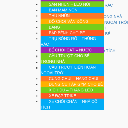
SÀN NHÚN – LEO NÚI
TRỤ BÓNG RỔ – THÙNG RÁC
BÀN MẦM NON
BỂ CHƠI CÁT – NƯỚC
THÚ NHÚN
CẦU TRƯỢT CHO BÉ TRONG NHÀ
ĐỒ CHƠI VẬN ĐỘNG
CẦU TRƯỢT LIÊN HOÀN NGOÀI TRỜ
BẢNG
CUNG CHUI – HANG CHUI
BẬP BÊNH CHO BÉ
DỤNG CỤ TẬP GYM CHO BÉ
TRỤ BÓNG RỔ – THÙNG
XÍCH ĐU – THANG LEO
RÁC
XE ĐẠP TRIKE
BỂ CHƠI CÁT – NƯỚC
XE CHÒI CHÂN – NHÀ CỔ TÍCH
CẦU TRƯỢT CHO BÉ
Tin Tức
TRONG NHÀ
Giỏ hàng
CẦU TRƯỢT LIÊN HOÀN
Liên Hệ
NGOÀI TRỜI
CUNG CHUI – HANG CHUI
DỤNG CỤ TẬP GYM CHO BÉ
XÍCH ĐU – THANG LEO
XE ĐẠP TRIKE
XE CHÒI CHÂN – NHÀ CỔ
TÍCH