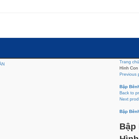
Trang ch
ÀN
Hình Con
Previous 
Bập Bên
Back to p
Next prod
Bập Bên
duct view
Bập 
Hình