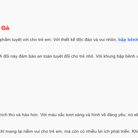
 Gà
hẩm tuyệt vời cho trẻ em. Với thiết kế độc đáo và vui nhộn,
bập bên
h đôi này đảm bảo an toàn tuyệt đối cho trẻ nhỏ. Với khung bập bênh 
hích thú và háo hức. Với màu sắc tươi sáng và hình vẽ đáng yêu, nó s
ỉ mang lại niềm vui cho trẻ em, mà còn có nhiều lợi ích phát triển. Khi