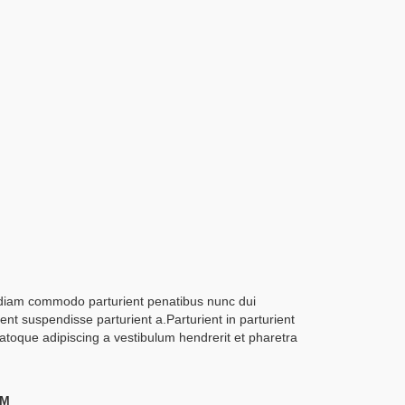
diam commodo parturient penatibus nunc dui
ient suspendisse parturient a.Parturient in parturient
atoque adipiscing a vestibulum hendrerit et pharetra
UM