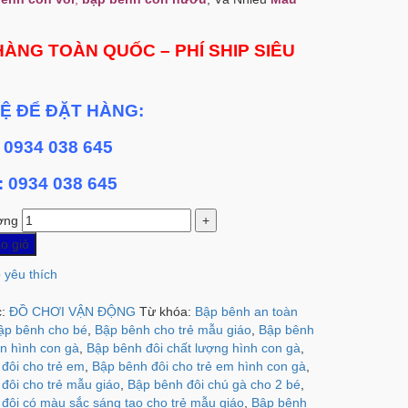
HÀNG TOÀN QUỐC – PHÍ SHIP SIÊU
HỆ ĐỂ ĐẶT HÀNG:
: 0934 038 645
 : 0934 038 645
ợng
o giỏ
 yêu thích
c:
ĐỒ CHƠI VẬN ĐỘNG
Từ khóa:
Bập bênh an toàn
ập bênh cho bé
,
Bập bênh cho trẻ mẫu giáo
,
Bập bênh
àn hình con gà
,
Bập bênh đôi chất lượng hình con gà
,
đôi cho trẻ em
,
Bập bênh đôi cho trẻ em hình con gà
,
đôi cho trẻ mẫu giáo
,
Bập bênh đôi chú gà cho 2 bé
,
đôi có màu sắc sáng tạo cho trẻ mẫu giáo
,
Bập bênh