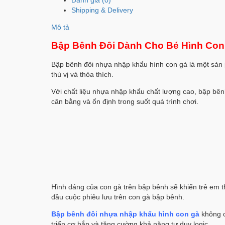
Shipping & Delivery
Mô tả
Bập Bênh Đôi Dành Cho Bé Hình Con
Bập bênh đôi nhựa nhập khẩu hình con gà là một sản p
thú vị và thỏa thích.
Với chất liệu nhựa nhập khẩu chất lượng cao, bập bên
cân bằng và ổn định trong suốt quá trình chơi.
Hình dáng của con gà trên bập bênh sẽ khiến trẻ em t
đầu cuộc phiêu lưu trên con gà bập bênh.
B
ập bênh đôi nhựa nhập khẩu hình con gà
không ch
triển cơ bắp và tăng cường khả năng tư duy logic.