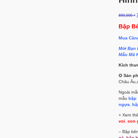
890,000
₫
I
Bập Bê
Mua Càng
Mời Bạn 
Mẫu Mã 
Kích thư
✪
Sản ph
Châu Âu,
Ngoài m
mẫu
bập 
ngựa
,
bậ
+ Xem th
voi
,
con 
– Bập bên
gà
,
bập b