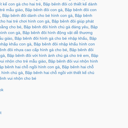
ết kế con gà cho hai trẻ
,
Bập bênh đôi có thiết kế dành
 trẻ mẫu giáo
,
Bập bênh đôi con gà
,
Bập bênh đôi con
é
,
Bập bênh đôi dành cho bé hình con gà
,
Bập bênh
cho hai trẻ chơi hình con gà
,
Bập bênh đôi giúp phát
 bằng cho bé
,
Bập bênh đôi hình chú gà đáng yêu
,
Bập
hình con gà
,
Bập bênh đôi hình động vật dễ thương
ẫu giáo
,
Bập bênh đôi hình gà cho bé nhập khẩu
,
Bập
nhập khẩu con gà
,
Bập bênh đôi nhập khẩu hình con
ênh đôi nhựa cao cấp hình gà cho bé
,
Bập bênh đôi
 gà
,
Bập bênh đôi với hình ảnh chú gà cho trẻ em
,
Bập
vui nhộn cho trẻ mẫu giáo
,
Bập bênh đôi vui nhộn hình
ập bênh hai chỗ ngồi hình con gà
,
Bập bênh hai chỗ
 hình chú gà
,
Bập bênh hai chỗ ngồi với thiết kế chú
ênh vui nhộn cho bé
ok
t