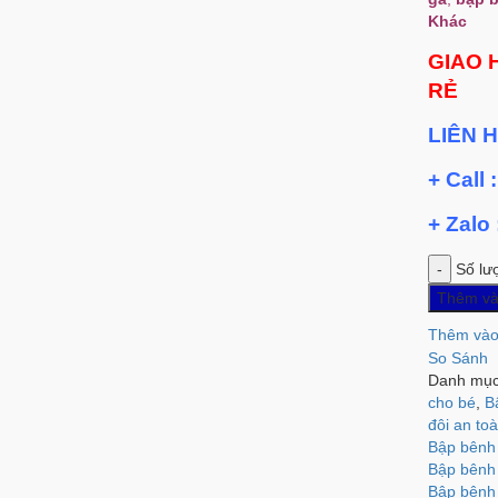
Khác
GIAO 
RẺ
LIÊN 
+ Call 
+ Zalo
Số lư
Thêm và
Thêm vào
So Sánh
Danh mụ
cho bé
,
B
đôi an to
Bập bênh 
Bập bênh 
Bập bênh 