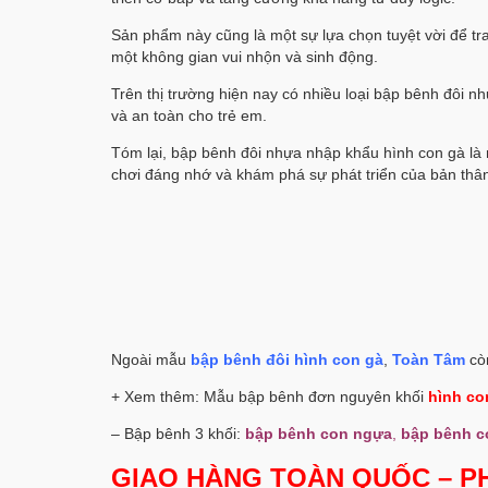
Sản phẩm này cũng là một sự lựa chọn tuyệt vời để tr
một không gian vui nhộn và sinh động.
Trên thị trường hiện nay có nhiều loại bập bênh đôi
và an toàn cho trẻ em.
Tóm lại, bập bênh đôi nhựa nhập khẩu hình con gà là m
chơi đáng nhớ và khám phá sự phát triển của bản thâ
Ngoài mẫu
bập bênh đôi hình con gà
,
Toàn Tâm
cò
+ Xem thêm: Mẫu bập bênh đơn nguyên khối
hình co
– Bập bênh 3 khối:
bập bênh con ngựa
,
bập bênh c
GIAO HÀNG TOÀN QUỐC – PH