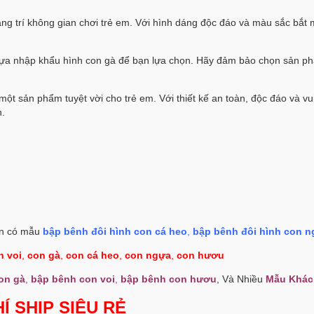
ang trí không gian chơi trẻ em. Với hình dáng độc đáo và màu sắc bắt 
 nhựa nhập khẩu hình con gà để bạn lựa chọn. Hãy đảm bảo chọn sản p
ột sản phẩm tuyệt vời cho trẻ em. Với thiết kế an toàn, độc đáo và vui
n.
n có mẫu
bập bênh đôi hình con cá heo
,
bập bênh đôi hình con 
n voi
,
con gà
,
con cá heo
,
con ngựa
,
con hươu
on gà
,
bập bênh con voi
,
bập bênh con hươu
, Và Nhiều
Mẫu Khác
Í SHIP SIÊU RẺ