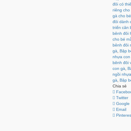
đôi có thi
riêng cho
gà cho b
đôi dành 
triển cân
bênh đôi 
cho bé m
bênh đôi 
gà
,
Bập b
nhựa con
bênh đôi 
con gà
,
B
ngồi nhựa
gà
,
Bập b
Chia sẻ
Facebo
Twitter
Google
Email
Pinteres