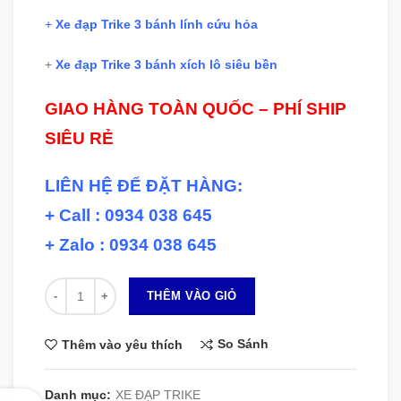
+
Xe đạp Trike 3 bánh lính cứu hỏa
+
Xe đạp Trike 3 bánh xích lô siêu bền
GIAO HÀNG TOÀN QUỐC – PHÍ SHIP
SIÊU RẺ
LIÊN HỆ ĐỂ ĐẶT HÀNG:
+ Call : 0934 038 645
+ Zalo : 0934 038 645
Số lượng
THÊM VÀO GIỎ
So Sánh
Thêm vào yêu thích
Danh mục:
XE ĐẠP TRIKE