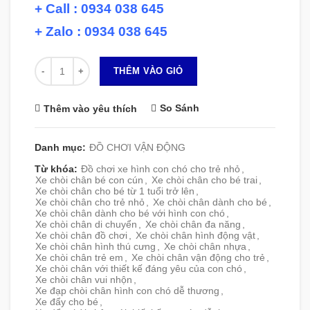
+ Call : 0934 038 645
+ Zalo : 0934 038 645
Số lượng
THÊM VÀO GIỎ
So Sánh
Thêm vào yêu thích
Danh mục:
ĐỒ CHƠI VẬN ĐỘNG
Từ khóa:
Đồ chơi xe hình con chó cho trẻ nhỏ
,
Xe chòi chân bé con cún
,
Xe chòi chân cho bé trai
,
Xe chòi chân cho bé từ 1 tuổi trở lên
,
Xe chòi chân cho trẻ nhỏ
,
Xe chòi chân dành cho bé
,
Xe chòi chân dành cho bé với hình con chó
,
Xe chòi chân di chuyển
,
Xe chòi chân đa năng
,
Xe chòi chân đồ chơi
,
Xe chòi chân hình động vật
,
Xe chòi chân hình thú cưng
,
Xe chòi chân nhựa
,
Xe chòi chân trẻ em
,
Xe chòi chân vận động cho trẻ
,
Xe chòi chân với thiết kế đáng yêu của con chó
,
Xe chòi chân vui nhộn
,
Xe đạp chòi chân hình con chó dễ thương
,
Xe đẩy cho bé
,