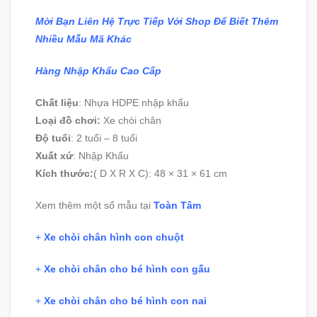
Mời Bạn Liên Hệ Trực Tiếp Với Shop Để Biết Thêm
Nhiều Mẫu Mã Khác
Hàng Nhập Khẩu Cao Cấp
Chất liệu
:
Nhựa HDPE nhập khẩu
Loại đồ chơi:
Xe chòi chân
Độ tuổi
:
2 tuổi – 8 tuổi
Xuất xứ
:
Nhập Khẩu
Kích thước:
( D X R X C): 48 × 31 × 61 cm
Xem thêm một số mẫu tại
Toàn Tâm
+
Xe chòi chân hình con chuột
+
Xe chòi chân cho bé hình con gấu
+
Xe chòi chân cho bé hình con nai