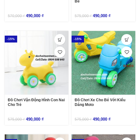
Bé
490,000
₫
490,000
₫
570,000
₫
575,000
₫
-15%
-15%
Đồ Chơi Vận Động Hình Con Nai
Đồ Chơi Xe Cho Bé Với Kiểu
Cho Trẻ
Dáng Moto
490,000
₫
490,000
₫
575,000
₫
575,000
₫