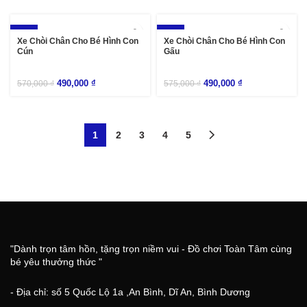
-14%
-15%
Xe Chòi Chân Cho Bé Hình Con
Xe Chòi Chân Cho Bé Hình Con
Cún
Gấu
490,000
₫
490,000
₫
570,000
₫
575,000
₫
1
2
3
4
5
"Dành trọn tâm hồn, tặng trọn niềm vui - Đồ chơi Toàn Tâm cùng
bé yêu thưởng thức "
- Địa chỉ: số 5 Quốc Lộ 1a ,An Bình, Dĩ An, Bình Dương