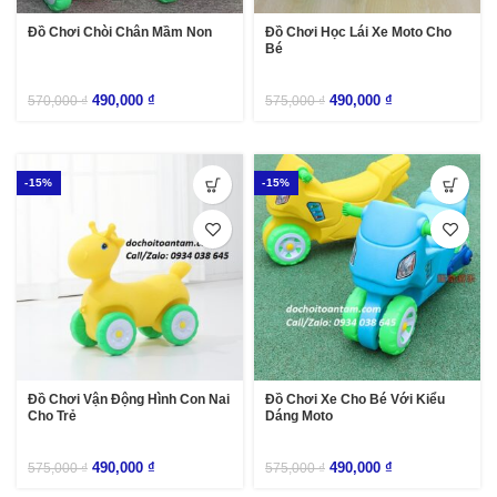
Đồ Chơi Chòi Chân Mầm Non
Đồ Chơi Học Lái Xe Moto Cho
Bé
490,000
₫
490,000
₫
570,000
₫
575,000
₫
-15%
-15%
Đồ Chơi Vận Động Hình Con Nai
Đồ Chơi Xe Cho Bé Với Kiểu
Cho Trẻ
Dáng Moto
490,000
₫
490,000
₫
575,000
₫
575,000
₫