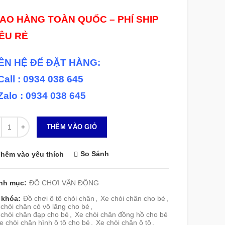
IAO HÀNG TOÀN QUỐC – PHÍ SHIP
IÊU RẺ
IÊN HỆ ĐỂ ĐẶT HÀNG:
Call : 0934 038 645
Zalo : 0934 038 645
 lượng
THÊM VÀO GIỎ
So Sánh
hêm vào yêu thích
nh mục:
ĐỒ CHƠI VẬN ĐỘNG
 khóa:
Đồ chơi ô tô chòi chân
,
Xe chòi chân cho bé
,
chòi chân có vô lăng cho bé
,
 chòi chân đạp cho bé
,
Xe chòi chân đồng hồ cho bé
e chòi chân hình ô tô cho bé
,
Xe chòi chân ô tô
,