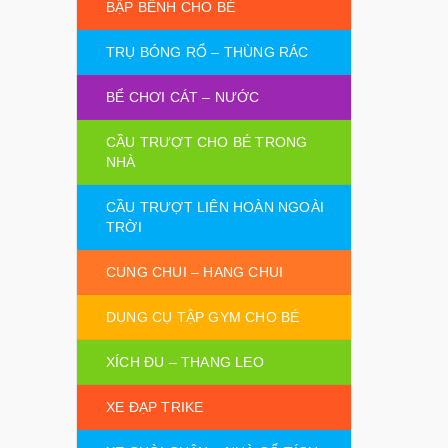
BẬP BÊNH CHO BÉ
TRỤ BÓNG RỔ – THÙNG RÁC
BỂ CHƠI CÁT – NƯỚC
CẦU TRƯỢT CHO BÉ TRONG
NHÀ
CẦU TRƯỢT LIÊN HOÀN NGOÀI
TRỜI
CUNG CHUI – HANG CHUI
DỤNG CỤ TẬP GYM CHO BÉ
XÍCH ĐU – THANG LEO
XE ĐẠP TRIKE