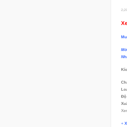
2,2
Xe
Mu
Mờ
Nh
Kí
Chấ
Loạ
Độ
Xu
Xe
+
X