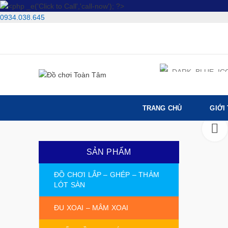
0934.038.645
TRANG CHỦ
GIỚI
SẢN PHẨM
ĐỒ CHƠI LẮP – GHÉP – THẢM
LÓT SÀN
ĐU XOAI – MÂM XOAI