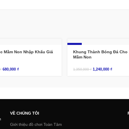
-8%
c Mầm Non Nhập Khẩu Giá
Khung Thành Bóng Đá Cho
Mầm Non
680,000
₫
1,240,000
₫
₫
1,350,000
₫
VỀ CHÚNG TÔI
m
Giới thiệu đồ chơi Toàn Tâm