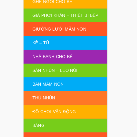
GHẾ NGỒI CHO BÉ
GIÁ PHƠI KHĂN – THIẾT BỊ BẾP
GIƯỜNG LƯỚI MẦM NON
KỆ – TỦ
NHÀ BANH CHO BÉ
SÀN NHÚN – LEO NÚI
BÀN MẦM NON
THÚ NHÚN
ĐỒ CHƠI VẬN ĐỘNG
BẢNG