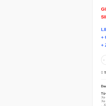
G
S
L
+ 
+ 
Số
T
Da
Từ
Xe 
Xe
,
X