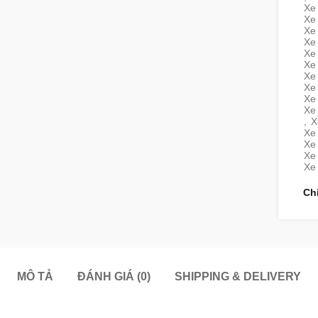
Xe 
Xe 
Xe 
Xe 
Xe 
Xe 
Xe 
Xe 
Xe 
Xe 
,
X
Xe 
Xe
Xe 
Xe 
Ch
MÔ TẢ
ĐÁNH GIÁ (0)
SHIPPING & DELIVERY