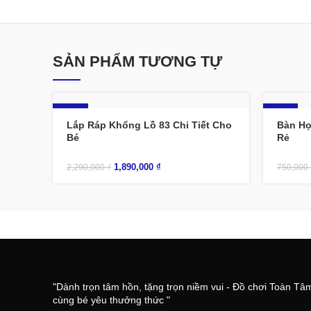
SẢN PHẨM TƯƠNG TỰ
-17%
-9%
Lắp Ráp Khổng Lồ 83 Chi Tiết Cho
Bàn Họ
Bé
Rẻ
1,890,000
₫
2,290,000
₫
750,000
"Dành trọn tâm hồn, tặng trọn niềm vui - Đồ chơi Toàn Tâ
cùng bé yêu thưởng thức "