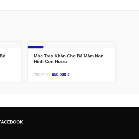
-13%
 Bé
Móc Treo Khăn Cho Bé Mầm Non
Hình Con Hươu
650,000
₫
750,000
₫
FACEBOOK