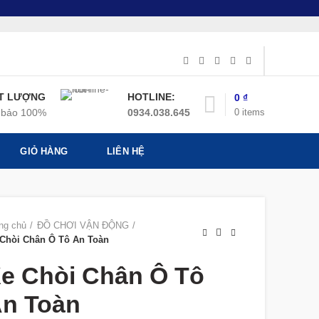
T LƯỢNG
HOTLINE:
0
₫
0
items
bảo 100%
0934.038.645
GIỎ HÀNG
LIÊN HỆ
ng chủ
ĐỒ CHƠI VẬN ĐỘNG
Chòi Chân Ô Tô An Toàn
e Chòi Chân Ô Tô
n Toàn