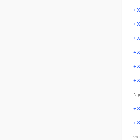
+
X
+
X
+
X
+
X
+
X
+
X
Ng
+
X
+
X
và 