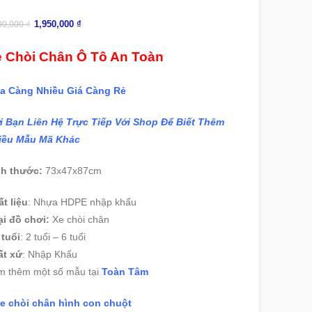
1,950,000
₫
00,000
₫
 Chòi Chân Ô Tô An Toàn
a Càng Nhiều Giá Càng Rẻ
i Bạn Liên Hệ Trực Tiếp Với Shop Để Biết Thêm
iều Mẫu Mã Khác
ch thước:
73x47x87cm
t liệu
:
Nhựa HDPE nhập khẩu
i đồ chơi:
Xe chòi chân
 tuổi
:
2 tuổi – 6 tuổi
ất xứ
:
Nhập Khẩu
m thêm một số mẫu tại
Toàn Tâm
e chòi chân hình con chuột