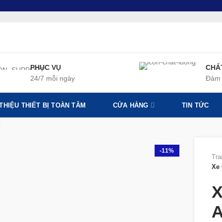
PHỤC VỤ
CHẤ
24/7 mỗi ngày
Đảm 
 THIỆU THIẾT BỊ TOÀN TÂM
CỬA HÀNG
TIN TỨC
360 product view
-11%
Tra
Xe 
X
A