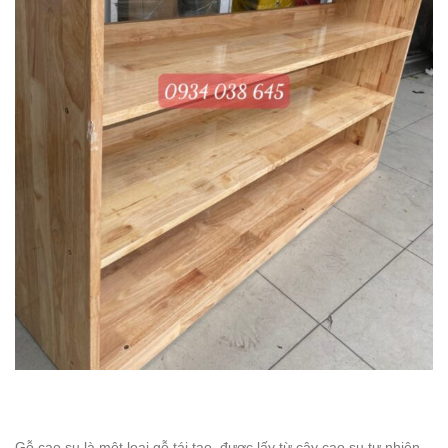
Gỗ cao su là một loại gỗ tái tạo, được lấy từ cây cao su tự nhiên.