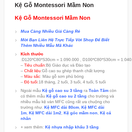
Kệ Gỗ Montessori Mầm Non
Kệ Gỗ Montessori Mầm Non
Mua Càng Nhiều Giá Càng Rẻ
Mời Bạn Liên Hệ Trực Tiếp Với Shop Để Biết
Thêm Nhiều Mẫu Mã Khác
Kích thước
:D120*C80*S30cm = 1.090.000 , D100*C80*S30cm = 1.040
–
Tiêu chuẩn:
Bộ Giáo dục và Đào tạo
–
Chất liệu
:Gỗ cao su ghép thanh chất lượng
–
Màu sắc
: Màu gỗ sơn phủ bóng
–
Độ tuổi
:18 tháng, 2 tuổi, 3 tuổi, 4 tuổi, 5 tuổi
Ngoài mẫu
Kệ gỗ cao su 3 tầng
ra
Toàn Tâm
còn
có thêm mẫu
Kệ gỗ cao su 2 tầng
cho trường và
nhiều mẫu kệ ván MFC cũng rất ưa chuộng cho
trường như.
Kệ MFC dài 80cm
,
Kệ MFC dài
1m
,
Kệ MFC dài 1m2
,
Kệ góc mầm non
,
Kệ cá
nhân
+ xem thêm:
Kệ nhựa nhập khẩu 3 tầng