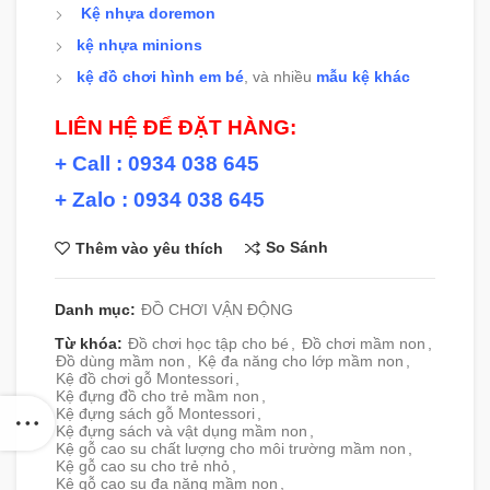
Kệ nhựa doremon
kệ nhựa minions
kệ đồ chơi hình em bé
, và nhiều
mẫu kệ khác
LIÊN HỆ ĐỂ ĐẶT HÀNG:
+ Call : 0934 038 645
+ Zalo : 0934 038 645
So Sánh
Thêm vào yêu thích
Danh mục:
ĐỒ CHƠI VẬN ĐỘNG
Từ khóa:
Đồ chơi học tập cho bé
,
Đồ chơi mầm non
,
Đồ dùng mầm non
,
Kệ đa năng cho lớp mầm non
,
Kệ đồ chơi gỗ Montessori
,
Kệ đựng đồ cho trẻ mầm non
,
Kệ đựng sách gỗ Montessori
,
Kệ đựng sách và vật dụng mầm non
,
Kệ gỗ cao su chất lượng cho môi trường mầm non
,
Kệ gỗ cao su cho trẻ nhỏ
,
Kệ gỗ cao su đa năng mầm non
,