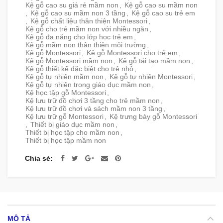
Kệ gỗ cao su giá rẻ mầm non
,
Kệ gỗ cao su mầm non
,
Kệ gỗ cao su mầm non 3 tầng
,
Kệ gỗ cao su trẻ em
,
Kệ gỗ chất liệu thân thiện Montessori
,
Kệ gỗ cho trẻ mầm non với nhiều ngăn
,
Kệ gỗ đa năng cho lớp học trẻ em
,
Kệ gỗ mầm non thân thiện môi trường
,
Kệ gỗ Montessori
,
Kệ gỗ Montessori cho trẻ em
,
Kệ gỗ Montessori mầm non
,
Kệ gỗ tái tạo mầm non
,
Kệ gỗ thiết kế đặc biệt cho trẻ nhỏ
,
Kệ gỗ tự nhiên mầm non
,
Kệ gỗ tự nhiên Montessori
,
Kệ gỗ tự nhiên trong giáo dục mầm non
,
Kệ học tập gỗ Montessori
,
Kệ lưu trữ đồ chơi 3 tầng cho trẻ mầm non
,
Kệ lưu trữ đồ chơi và sách mầm non 3 tầng
,
Kệ lưu trữ gỗ Montessori
,
Kệ trưng bày gỗ Montessori
,
Thiết bị giáo dục mầm non
,
Thiết bị học tập cho mầm non
,
Thiết bị học tập mầm non
Chia sẻ
MÔ TẢ