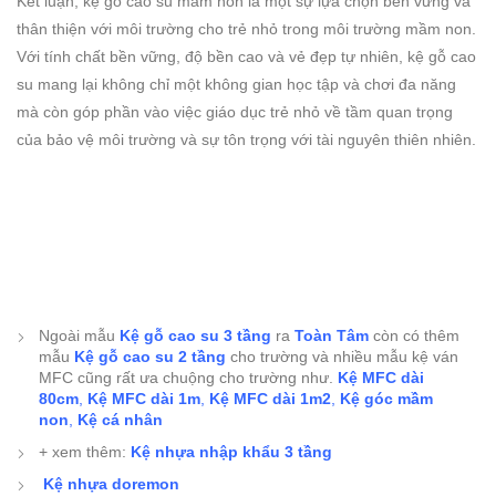
Kết luận, kệ gỗ cao su mầm non là một sự lựa chọn bền vững và
thân thiện với môi trường cho trẻ nhỏ trong môi trường mầm non.
Với tính chất bền vững, độ bền cao và vẻ đẹp tự nhiên, kệ gỗ cao
su mang lại không chỉ một không gian học tập và chơi đa năng
mà còn góp phần vào việc giáo dục trẻ nhỏ về tầm quan trọng
của bảo vệ môi trường và sự tôn trọng với tài nguyên thiên nhiên.
Ngoài mẫu
Kệ gỗ cao su 3 tầng
ra
Toàn Tâm
còn có thêm
mẫu
Kệ gỗ cao su 2 tầng
cho trường và nhiều mẫu kệ ván
MFC cũng rất ưa chuộng cho trường như.
Kệ MFC dài
80cm
,
Kệ MFC dài 1m
,
Kệ MFC dài 1m2
,
Kệ góc mầm
non
,
Kệ cá nhân
+ xem thêm:
Kệ nhựa nhập khẩu 3 tầng
Kệ nhựa doremon