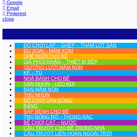
Google
Email
Pinterest
close
ĐỒ CHƠI LẮP – GHÉP – THẢM LÓT SÀN
ĐU XOAI – MÂM XOAI
GHẾ NGỒI CHO BÉ
GIÁ PHƠI KHĂN – THIẾT BỊ BẾP
GIƯỜNG LƯỚI MẦM NON
KỆ – TỦ
NHÀ BANH CHO BÉ
SÀN NHÚN – LEO NÚI
BÀN MẦM NON
THÚ NHÚN
ĐỒ CHƠI VẬN ĐỘNG
BẢNG
BẬP BÊNH CHO BÉ
TRỤ BÓNG RỔ – THÙNG RÁC
BỂ CHƠI CÁT – NƯỚC
CẦU TRƯỢT CHO BÉ TRONG NHÀ
CẦU TRƯỢT LIÊN HOÀN NGOÀI TRỜI