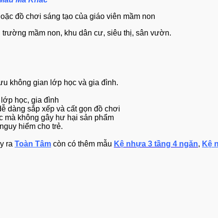
oặc đồ chơi sáng tạo của giáo viên mầm non
o, trường mầm non, khu dân cư, siêu thị, sân vườn.
 ưu không gian lớp học và gia đình.
lớp học, gia đình
dễ dàng sắp xếp và cất gọn đồ chơi
ước mà không gây hư hại sản phẩm
nguy hiểm cho trẻ.
y ra
Toàn Tâm
còn có thêm mẫu
Kệ nhựa 3 tầng 4 ngăn
,
Kệ 