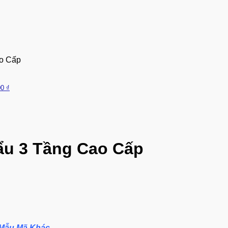
o Cấp
00
₫
u 3 Tầng Cao Cấp
 Mẫu Mã Khác