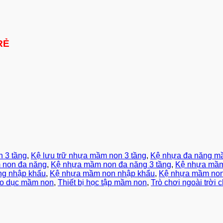
RẺ
 3 tầng
,
Kệ lưu trữ nhựa mầm non 3 tầng
,
Kệ nhựa đa năng mầ
 non đa năng
,
Kệ nhựa mầm non đa năng 3 tầng
,
Kệ nhựa mầm
g nhập khẩu
,
Kệ nhựa mầm non nhập khẩu
,
Kệ nhựa mầm non
iáo dục mầm non
,
Thiết bị học tập mầm non
,
Trò chơi ngoài trời