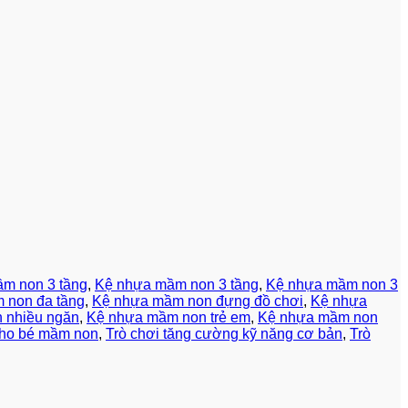
m non 3 tầng
,
Kệ nhựa mầm non 3 tầng
,
Kệ nhựa mầm non 3
 non đa tầng
,
Kệ nhựa mầm non đựng đồ chơi
,
Kệ nhựa
 nhiều ngăn
,
Kệ nhựa mầm non trẻ em
,
Kệ nhựa mầm non
 cho bé mầm non
,
Trò chơi tăng cường kỹ năng cơ bản
,
Trò