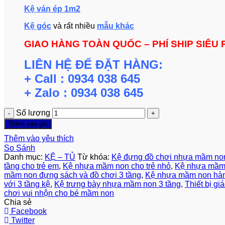
Kệ ván ép 1m2
Kệ góc
và rất nhiều
mẫu khác
GIAO HÀNG TOÀN QUỐC – PHÍ SHIP SIÊU 
LIÊN HỆ ĐỂ ĐẶT HÀNG:
+ Call : 0934 038 645
+ Zalo : 0934 038 645
Số lượng
Thêm vào giỏ
Thêm vào yêu thích
So Sánh
Danh mục:
KỆ – TỦ
Từ khóa:
Kệ đựng đồ chơi nhựa mầm non
tầng cho trẻ em
,
Kệ nhựa mầm non cho trẻ nhỏ
,
Kệ nhựa mầm
mầm non đựng sách và đồ chơi 3 tầng
,
Kệ nhựa mầm non hàn
với 3 tầng kệ
,
Kệ trưng bày nhựa mầm non 3 tầng
,
Thiết bị g
chơi vui nhộn cho bé mầm non
Chia sẻ
Facebook
Twitter