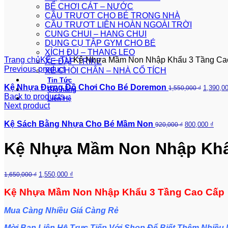
BỂ CHƠI CÁT – NƯỚC
CẦU TRƯỢT CHO BÉ TRONG NHÀ
CẦU TRƯỢT LIÊN HOÀN NGOÀI TRỜI
360 product view
CUNG CHUI – HANG CHUI
DỤNG CỤ TẬP GYM CHO BÉ
0%
XÍCH ĐU – THANG LEO
Trang chủ
KỆ – TỦ
Kệ Nhựa Mầm Non Nhập Khẩu 3 Tầng Ca
XE ĐẠP TRIKE
Previous product
XE CHÒI CHÂN – NHÀ CỔ TÍCH
Tin Tức
Kệ Nhựa Đựng Đồ Chơi Cho Bé Doremon
1,390,0
1,550,000
₫
Giỏ hàng
Back to products
Liên Hệ
Next product
Kệ Sách Bằng Nhựa Cho Bé Mầm Non
800,000
₫
920,000
₫
Kệ Nhựa Mầm Non Nhập Khẩ
1,550,000
₫
1,650,000
₫
Kệ Nhựa Mầm Non Nhập Khẩu 3 Tầng Cao Cấp
Mua Càng Nhiều Giá Càng Rẻ
Mời Bạn Liên Hệ Trực Tiếp Với Shop Để Biết Thêm Nhiều