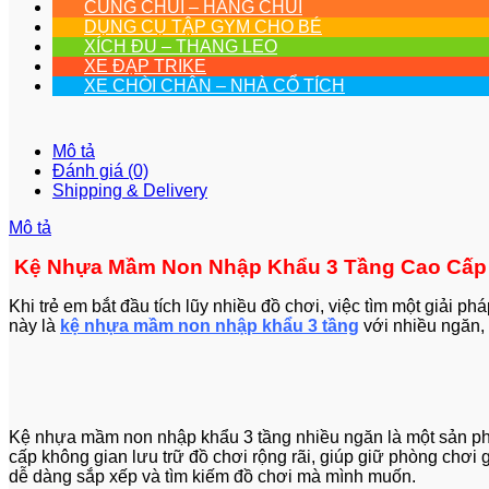
CUNG CHUI – HANG CHUI
DỤNG CỤ TẬP GYM CHO BÉ
XÍCH ĐU – THANG LEO
XE ĐẠP TRIKE
XE CHÒI CHÂN – NHÀ CỔ TÍCH
Mô tả
Đánh giá (0)
Shipping & Delivery
Mô tả
Kệ Nhựa Mầm Non Nhập Khẩu 3 Tầng Cao Cấp
Khi trẻ em bắt đầu tích lũy nhiều đồ chơi, việc tìm một giải 
này là
kệ nhựa mầm non nhập khẩu 3 tầng
với nhiều ngăn,
Kệ nhựa mầm non nhập khẩu 3 tầng nhiều ngăn là một sản phẩm
cấp không gian lưu trữ đồ chơi rộng rãi, giúp giữ phòng chơi
dễ dàng sắp xếp và tìm kiếm đồ chơi mà mình muốn.