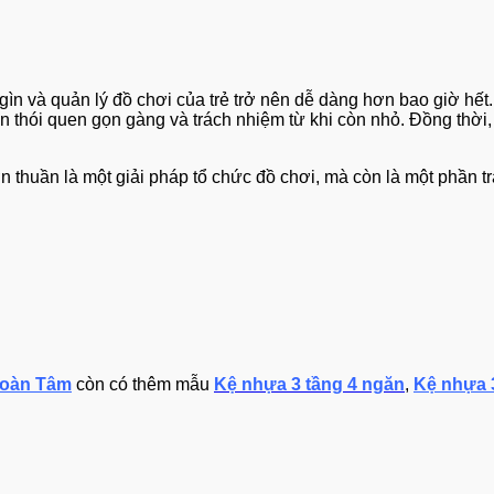
ìn và quản lý đồ chơi của trẻ trở nên dễ dàng hơn bao giờ hết
n thói quen gọn gàng và trách nhiệm từ khi còn nhỏ. Đồng thời, 
uần là một giải pháp tổ chức đồ chơi, mà còn là một phần tran
oàn Tâm
còn có thêm mẫu
Kệ nhựa 3 tầng 4 ngăn
,
Kệ nhựa 