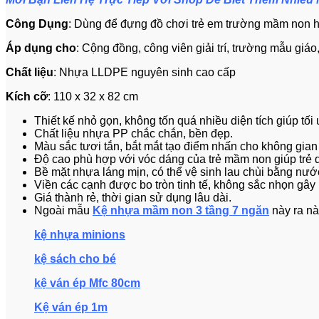
Công Dụng
: Dùng để đựng đồ chơi trẻ em trường mầm non h
Áp dụng cho
: Cộng đồng, công viên giải trí, trường mẫu giá
Chất liệu
: Nhựa LLDPE nguyên sinh cao cấp
Kích cỡ
: 110 x 32 x 82 cm
Thiết kế nhỏ gọn, không tốn quá nhiều diện tích giúp tối
Chất liệu nhựa PP chắc chắn, bền đẹp.
Màu sắc tươi tắn, bắt mắt tạo điểm nhấn cho không gian 
Độ cao phù hợp với vóc dáng của trẻ mầm non giúp trẻ 
Bề mặt nhựa láng mịn, có thể vệ sinh lau chùi bằng n
Viền các cạnh được bo tròn tinh tế, không sắc nhọn gây 
Giá thành rẻ, thời gian sử dụng lâu dài.
Ngoài mẫu
Kệ nhựa mầm non 3 tầng 7 ngăn
này ra nà
kệ nhựa minions
kệ sách cho bé
kệ ván ép Mfc 80cm
Kệ ván ép 1m