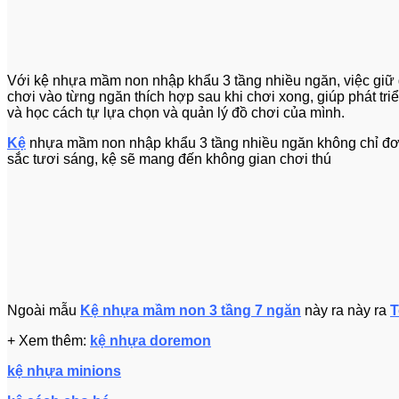
Với kệ nhựa mầm non nhập khẩu 3 tầng nhiều ngăn, việc giữ g
chơi vào từng ngăn thích hợp sau khi chơi xong, giúp phát triể
và học cách tự lựa chọn và quản lý đồ chơi của mình.
Kệ
nhựa mầm non nhập khẩu 3 tầng nhiều ngăn không chỉ đơn th
sắc tươi sáng, kệ sẽ mang đến không gian chơi thú
Ngoài mẫu
Kệ nhựa mầm non 3 tầng 7 ngăn
này ra này ra
T
+ Xem thêm:
kệ nhựa doremon
kệ nhựa minions