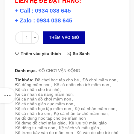
LIÊN HỆ ĐỂ ĐẶT HÀNG:
+ Call : 0934 038 645
+ Zalo : 0934 038 645
Số lượng
THÊM VÀO GIỎ
So Sánh
Thêm vào yêu thích
Danh mục:
ĐỒ CHƠI VẬN ĐỘNG
Từ khóa:
Đồ chơi học tập cho bé
,
Đồ chơi mầm non
,
Đồ dùng mầm non
,
Kệ cá nhân cho trẻ mầm non
,
Kệ cá nhân cho trẻ nhỏ
,
Kệ cá nhân đa năng mầm non
,
Kệ cá nhân đồ chơi mầm non
,
Kệ cá nhân giáo dục mầm non
,
Kệ cá nhân học tập mầm non
,
Kệ cá nhân mầm non
,
Kệ cá nhân trẻ em
,
Kệ cá nhân tự chủ mầm non
,
Kệ đồ dùng học tập cho trẻ mầm non
,
Kệ đựng đồ chơi mẫu giáo
,
Kệ lưu trữ mẫu giáo
,
Kệ riêng tư mầm non
,
Kệ sách vở mẫu giáo
,
Kệ trưng bày ván ép mầm non
,
Kệ ván ép cho trẻ nhỏ