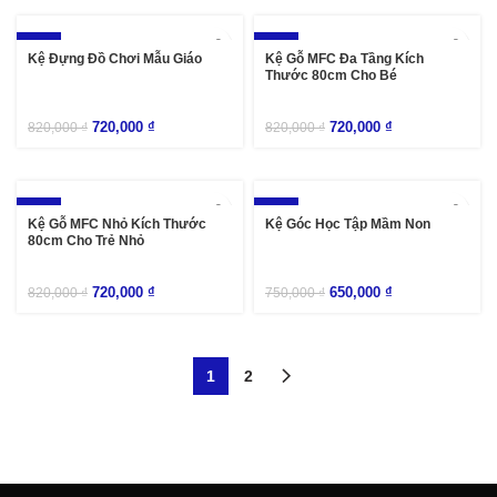
-12%
-12%
Kệ Đựng Đồ Chơi Mẫu Giáo
Kệ Gỗ MFC Đa Tầng Kích
Thước 80cm Cho Bé
720,000
₫
720,000
₫
820,000
₫
820,000
₫
-12%
-13%
Kệ Gỗ MFC Nhỏ Kích Thước
Kệ Góc Học Tập Mầm Non
80cm Cho Trẻ Nhỏ
720,000
₫
650,000
₫
820,000
₫
750,000
₫
1
2