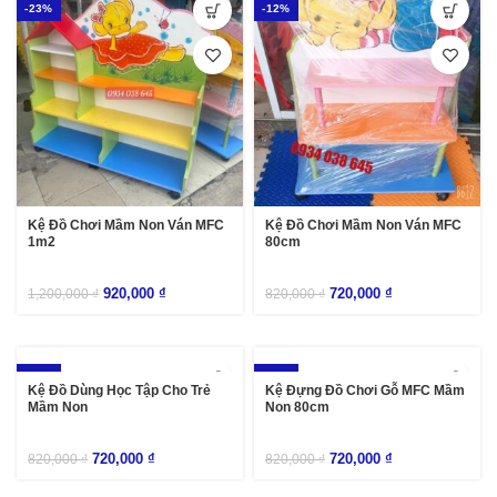
-23%
-12%
Kệ Đồ Chơi Mầm Non Ván MFC
Kệ Đồ Chơi Mầm Non Ván MFC
1m2
80cm
920,000
₫
720,000
₫
1,200,000
₫
820,000
₫
-12%
-12%
Kệ Đồ Dùng Học Tập Cho Trẻ
Kệ Đựng Đồ Chơi Gỗ MFC Mầm
Mầm Non
Non 80cm
720,000
₫
720,000
₫
820,000
₫
820,000
₫