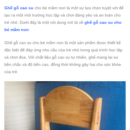
Ghế gỗ cao su
cho bé mầm non là một sự lựa chọn tuyệt vời để
tạo ra một môi trường học tập và chơi đáng yêu và an toàn cho
trẻ nhỏ. Dưới đây là một nội dung mô tả về
ghế gỗ cao su cho
bé mầm non
:
Ghế gỗ cao su cho bé mầm non là một sản phẩm được thiết kế
đặc biệt để đáp ứng nhu cầu của trẻ nhỏ trong quá trình học tập
và chơi đùa. Với chất liệu gỗ cao su tự nhiên, ghế mang lại sự
bền chắc và độ bền cao, đồng thời không gây hại cho sức khỏe
của trẻ.