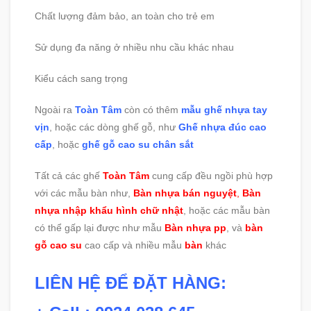
Chất lượng đảm bảo, an toàn cho trẻ em
Sử dụng đa năng ở nhiều nhu cầu khác nhau
Kiểu cách sang trọng
Ngoài ra
Toàn Tâm
còn có thêm
mẫu ghế nhựa tay
vịn
, hoặc các dòng ghế gỗ, như
Ghế nhựa đúc cao
cấp
, hoặc
ghế gỗ cao su chân sắt
Tất cả các ghế
Toàn Tâm
cung cấp đều ngồi phù hợp
với các mẫu bàn như,
Bàn nhựa bán nguyệt
,
Bàn
nhựa nhập khẩu hình chữ nhật
, hoặc các mẫu bàn
có thể gấp lại được như mẫu
Bàn nhựa pp
, và
bàn
gỗ cao su
cao cấp và nhiều mẫu
bàn
khác
LIÊN HỆ ĐỂ ĐẶT HÀNG: