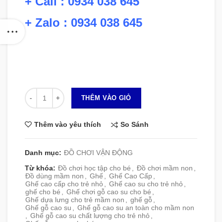
+ Call : 0934 038 645
+ Zalo : 0934 038 645
Số lượng
THÊM VÀO GIỎ
So Sánh
Thêm vào yêu thích
Danh mục:
ĐỒ CHƠI VẬN ĐỘNG
Từ khóa:
Đồ chơi học tập cho bé
,
Đồ chơi mầm non
,
Đồ dùng mầm non
,
Ghế
,
Ghế Cao Cấp
,
Ghế cao cấp cho trẻ nhỏ
,
Ghế cao su cho trẻ nhỏ
,
ghế cho bé
,
Ghế chơi gỗ cao su cho bé
,
Ghế dựa lưng cho trẻ mầm non
,
ghế gỗ
,
Ghế gỗ cao su
,
Ghế gỗ cao su an toàn cho mầm non
,
Ghế gỗ cao su chất lượng cho trẻ nhỏ
,