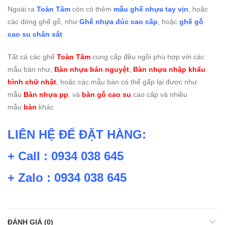
Ngoài ra
Toàn Tâm
còn có thêm
mẫu ghế nhựa tay vịn
, hoặc
các dòng ghế gỗ, như
Ghế nhựa đúc cao cấp
, hoặc
ghế gỗ
cao su chân sắt
Tất cả các ghế
Toàn Tâm
cung cấp đều ngồi phù hợp với các
mẫu bàn như,
Bàn nhựa bán nguyệt
,
Bàn nhựa nhập khẩu
hình chữ nhật
, hoặc các mẫu bàn có thể gấp lại được như
mẫu
Bàn nhựa pp
, và
bàn gỗ cao su
cao cấp và nhiều
mẫu
bàn
khác
LIÊN HỆ ĐỂ ĐẶT HÀNG:
+ Call : 0934 038 645
+ Zalo : 0934 038 645
ĐÁNH GIÁ (0)