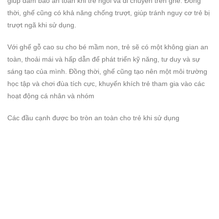
giúp đảm bảo an toàn khi trẻ ngồi và di chuyển trên ghế. Đồng
thời, ghế cũng có khả năng chống trượt, giúp tránh nguy cơ trẻ bị
trượt ngã khi sử dụng.
Với ghế gỗ cao su cho bé mầm non, trẻ sẽ có một không gian an
toàn, thoải mái và hấp dẫn để phát triển kỹ năng, tư duy và sự
sáng tạo của mình. Đồng thời, ghế cũng tạo nên một môi trường
học tập và chơi đùa tích cực, khuyến khích trẻ tham gia vào các
hoạt động cá nhân và nhóm
Các đầu cạnh được bo tròn an toàn cho trẻ khi sử dụng