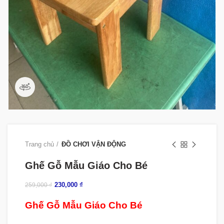
360 product view
Trang chủ
ĐỒ CHƠI VẬN ĐỘNG
Ghế Gỗ Mẫu Giáo Cho Bé
230,000
₫
259,000
₫
Ghế Gỗ Mẫu Giáo Cho Bé