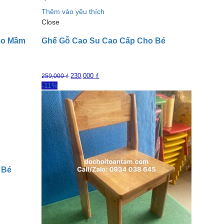
Thêm vào yêu thích
Close
ho Mầm
Ghế Gỗ Cao Su Cao Cấp Cho Bé
230,000
₫
259,000
₫
-11%
 Bé