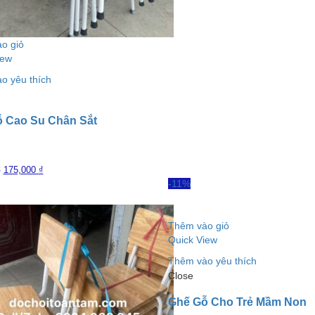
o giỏ
iew
o yêu thích
 Cao Su Chân Sắt
175,000
₫
₫
-11%
Thêm vào giỏ
Quick View
Thêm vào yêu thích
Close
Ghế Gỗ Cho Trẻ Mầm Non