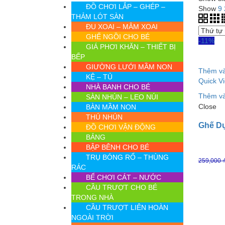
ĐỒ CHƠI LẮP – GHÉP –
Show
9
THẢM LÓT SÀN
ĐU XOAI – MÂM XOAI
GHẾ NGỒI CHO BÉ
-11%
GIÁ PHƠI KHĂN – THIẾT BỊ
BẾP
GIƯỜNG LƯỚI MẦM NON
Thêm và
KỆ – TỦ
Quick V
NHÀ BANH CHO BÉ
Thêm và
SÀN NHÚN – LEO NÚI
Close
BÀN MẦM NON
THÚ NHÚN
Ghế D
ĐỒ CHƠI VẬN ĐỘNG
BẢNG
BẬP BÊNH CHO BÉ
TRỤ BÓNG RỔ – THÙNG
259,000
RÁC
BỂ CHƠI CÁT – NƯỚC
CẦU TRƯỢT CHO BÉ
TRONG NHÀ
CẦU TRƯỢT LIÊN HOÀN
NGOÀI TRỜI