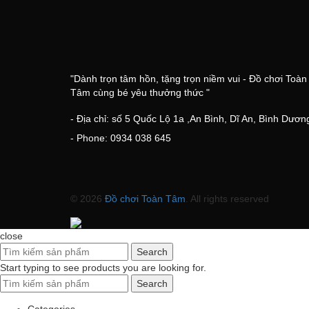
"Dành trọn tâm hồn, tặng trọn niềm vui - Đồ chơi Toàn
Tâm cùng bé yêu thưởng thức "
- Địa chỉ: số 5 Quốc Lộ 1a ,An Bình, Dĩ An, Bình Dươn
- Phone: 0934 038 645
© 2026
Đồ chơi Toàn Tâm
. All rights reserved
close
Search
Start typing to see products you are looking for.
Search
Categories