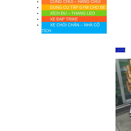
CUNG CHUI – HANG CHUI
DỤNG CỤ TẬP GYM CHO BÉ
XÍCH ĐU – THANG LEO
XE ĐẠP TRIKE
XE CHÒI CHÂN – NHÀ CỔ
TÍCH
-10%