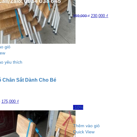
230,000
₫
259,000
₫
o giỏ
iew
o yêu thích
 Chân Sắt Dành Cho Bé
175,000
₫
₫
-10%
Thêm vào giỏ
Quick View