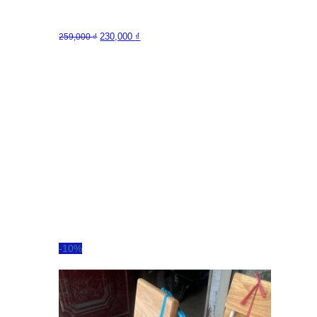
230,000
₫
259,000
₫
-10%