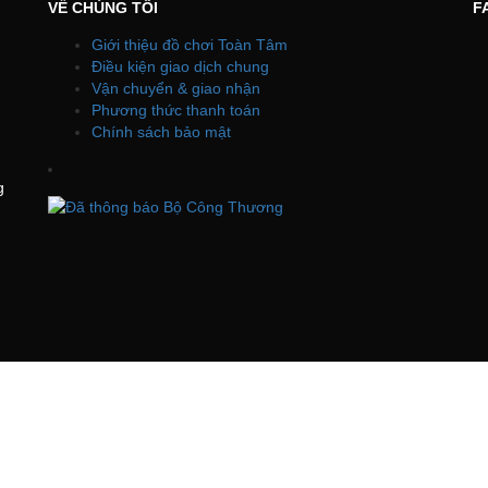
VỀ CHÚNG TÔI
F
Giới thiệu đồ chơi Toàn Tâm
Điều kiện giao dịch chung
Vận chuyển & giao nhận
Phương thức thanh toán
Chính sách bảo mật
g