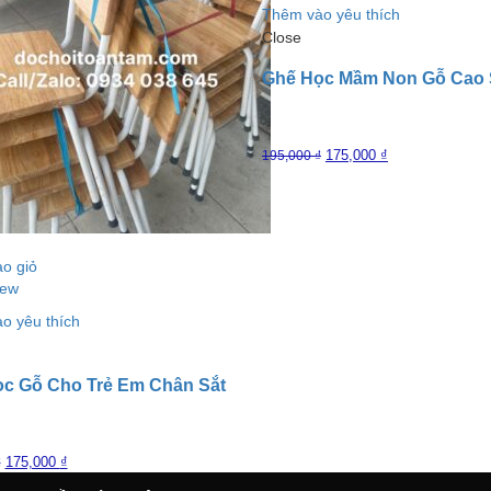
Thêm vào yêu thích
Close
Ghế Học Mầm Non Gỗ Cao
175,000
₫
195,000
₫
o giỏ
iew
o yêu thích
c Gỗ Cho Trẻ Em Chân Sắt
175,000
₫
₫