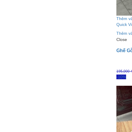
Thêm và
Quick V
Thêm và
Close
Ghế Gỗ
195,000
-10%