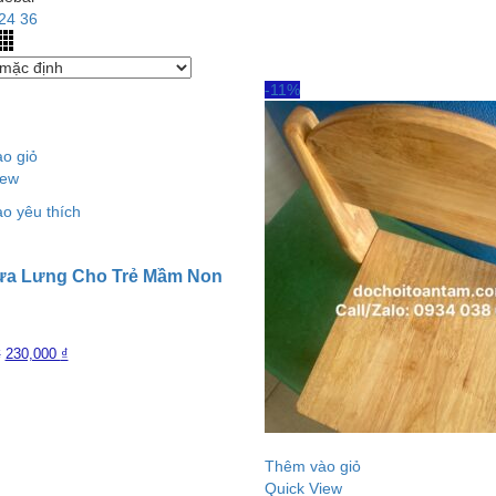
24
36
-11%
o giỏ
iew
o yêu thích
ựa Lưng Cho Trẻ Mầm Non
230,000
₫
₫
Thêm vào giỏ
Quick View