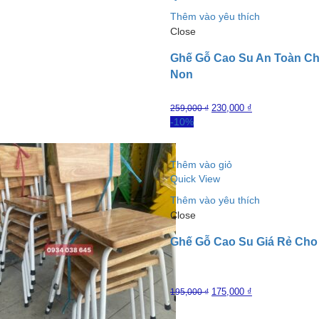
Thêm vào yêu thích
Close
Ghế Gỗ Cao Su An Toàn C
Non
230,000
₫
259,000
₫
-10%
Thêm vào giỏ
Quick View
Thêm vào yêu thích
Close
Ghế Gỗ Cao Su Giá Rẻ Cho
175,000
₫
195,000
₫