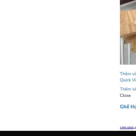
Thêm và
Quick V
Thêm và
Close
Ghế Họ
195,000