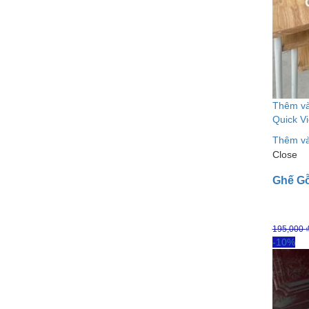
Thêm và
Quick V
Thêm và
Close
Ghế Gỗ
195,000
-10%