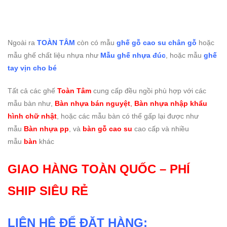
Ngoài ra
TOÀN TÂM
còn có mẫu
ghế gỗ cao su chân gỗ
hoặc
mẫu ghế chất liệu nhựa như
Mẫu ghế nhựa đúc
, hoặc mẫu
ghế
tay vịn cho bé
Tất cả các ghế
Toàn Tâm
cung cấp đều ngồi phù hợp với các
mẫu bàn như,
Bàn nhựa bán nguyệt
,
Bàn nhựa nhập khẩu
hình chữ nhật
, hoặc các mẫu bàn có thể gấp lại được như
mẫu
Bàn nhựa pp
, và
bàn gỗ cao su
cao cấp và nhiều
mẫu
bàn
khác
GIAO HÀNG TOÀN QUỐC – PHÍ
SHIP SIÊU RẺ
LIÊN HỆ ĐỂ ĐẶT HÀNG: