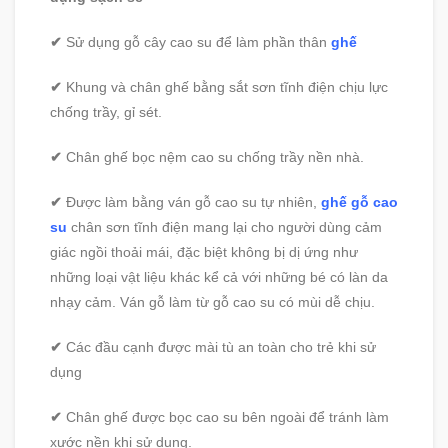
✔
Sử dụng gỗ cây cao su để làm phần thân
ghế
✔
Khung và chân ghế bằng sắt sơn tĩnh điện chịu lực
chống trầy, gỉ sét.
✔
Chân ghế bọc nệm cao su chống trầy nền nhà.
✔
Được làm bằng ván gỗ cao su tự nhiên,
ghế gỗ cao
su
chân sơn tĩnh điện mang lại cho người dùng cảm
giác ngồi thoải mái, đặc biệt không bị dị ứng như
những loại vật liệu khác kể cả với những bé có làn da
nhạy cảm. Ván gỗ làm từ gỗ cao su có mùi dễ chịu.
✔
Các đầu cạnh được mài tù an toàn cho trẻ khi sử
dụng
✔
Chân ghế được bọc cao su bên ngoài để tránh làm
xước nền khi sử dụng.