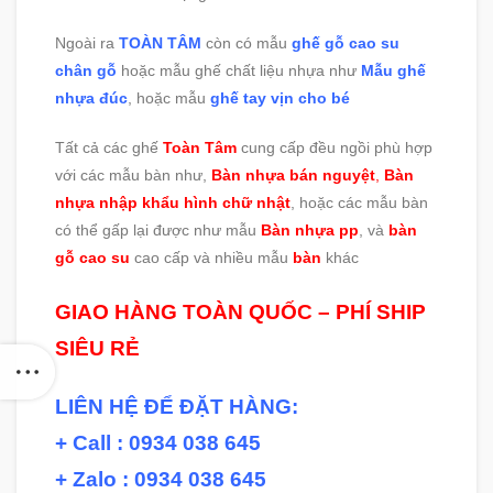
Ngoài ra
TOÀN TÂM
còn có mẫu
ghế gỗ cao su
chân gỗ
hoặc mẫu ghế chất liệu nhựa như
Mẫu ghế
nhựa đúc
, hoặc mẫu
ghế tay vịn cho bé
Tất cả các ghế
Toàn Tâm
cung cấp đều ngồi phù hợp
với các mẫu bàn như,
Bàn nhựa bán nguyệt
,
Bàn
nhựa nhập khẩu hình chữ nhật
, hoặc các mẫu bàn
có thể gấp lại được như mẫu
Bàn nhựa pp
, và
bàn
gỗ cao su
cao cấp và nhiều mẫu
bàn
khác
GIAO HÀNG TOÀN QUỐC – PHÍ SHIP
SIÊU RẺ
LIÊN HỆ ĐỂ ĐẶT HÀNG:
+ Call : 0934 038 645
+ Zalo : 0934 038 645