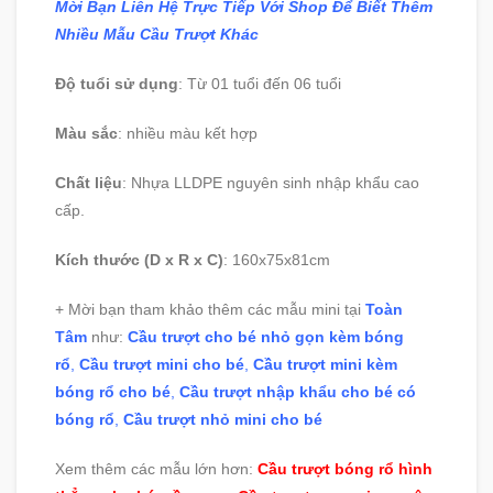
Mời Bạn Liên Hệ Trực Tiếp Với Shop Để Biết Thêm
Nhiều Mẫu Cầu Trượt Khác
Độ tuổi sử dụng
: Từ 01 tuổi đến 06 tuổi
Màu sắc
: nhiều màu kết hợp
Chất liệu
: Nhựa LLDPE nguyên sinh nhập khẩu cao
cấp.
Kích thước (D x R x C)
: 160x75x81cm
+ Mời bạn tham khảo thêm các mẫu mini tại
Toàn
Tâm
như:
Cầu trượt cho bé nhỏ gọn kèm bóng
rổ
,
Cầu trượt mini cho bé
,
Cầu trượt mini kèm
bóng rổ cho bé
,
Cầu trượt nhập khẩu cho bé có
bóng rổ
,
Cầu trượt nhỏ mini cho bé
Xem thêm các mẫu lớn hơn:
Cầu trượt bóng rổ hình