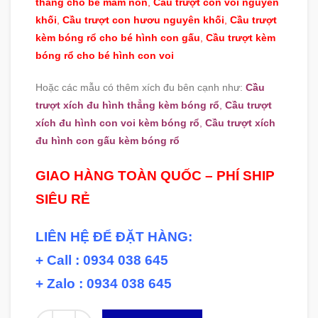
thẳng cho bé mầm non
,
Cầu trượt con voi nguyên
khối
,
Cầu trượt con hươu nguyên khối
,
Cầu trượt
kèm bóng rổ cho bé hình con gấu
,
Cầu trượt kèm
bóng rổ cho bé hình con voi
Hoặc các mẫu có thêm xích đu bên cạnh như:
Cầu
trượt xích đu hình thẳng kèm bóng rổ
,
Cầu trượt
xích đu hình con voi kèm bóng rổ
,
Cầu trượt xích
đu hình con gấu kèm bóng rổ
GIAO HÀNG TOÀN QUỐC – PHÍ SHIP
SIÊU RẺ
LIÊN HỆ ĐỂ ĐẶT HÀNG:
+ Call : 0934 038 645
+ Zalo : 0934 038 645
Số lượng