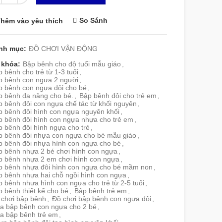
So Sánh
hêm vào yêu thích
nh mục:
ĐỒ CHƠI VẬN ĐỘNG
 khóa:
Bập bênh cho độ tuổi mẫu giáo
,
 bênh cho trẻ từ 1-3 tuổi
,
p bênh con ngựa 2 người
,
p bênh con ngựa đôi cho bé
,
p bênh đa năng cho bé.
,
Bập bênh đôi cho trẻ em
,
 bênh đôi con ngựa chế tác từ khối nguyên
,
p bênh đôi hình con ngựa nguyên khối
,
p bênh đôi hình con ngựa nhựa cho trẻ em
,
 bênh đôi hình ngựa cho trẻ
,
p bênh đôi nhựa con ngựa cho bé mẫu giáo
,
p bênh đôi nhựa hình con ngựa cho bé
,
p bênh nhựa 2 bé chơi hình con ngựa
,
p bênh nhựa 2 em chơi hình con ngựa
,
p bênh nhựa đôi hình con ngựa cho bé mầm non
,
p bênh nhựa hai chỗ ngồi hình con ngựa
,
 bênh nhựa hình con ngựa cho trẻ từ 2-5 tuổi
,
 bênh thiết kế cho bé
,
Bập bênh trẻ em
,
 chơi bập bênh
,
Đồ chơi bập bênh con ngựa đôi
,
a bập bênh con ngựa cho 2 bé
,
a bập bênh trẻ em
,