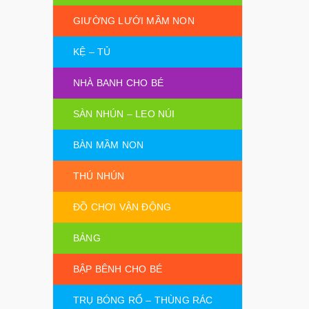
GIƯỜNG LƯỚI MẦM NON
KỆ – TỦ
NHÀ BANH CHO BÉ
SÀN NHÚN – LEO NÚI
BÀN MẦM NON
THÚ NHÚN
ĐỒ CHƠI VẬN ĐỘNG
BẢNG
BẬP BÊNH CHO BÉ
TRỤ BÓNG RỔ – THÙNG RÁC