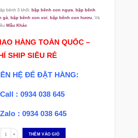
ập bênh 3 khối:
bập bênh con ngựa
,
bập bênh
n gà
,
bập bênh con voi
,
bập bênh con hươu
, Và
iều
Mẫu Khác
IAO HÀNG TOÀN QUỐC –
HÍ SHIP SIÊU RẺ
IÊN HỆ ĐỂ ĐẶT HÀNG:
 Call : 0934 038 645
 Zalo : 0934 038 645
 lượng
THÊM VÀO GIỎ