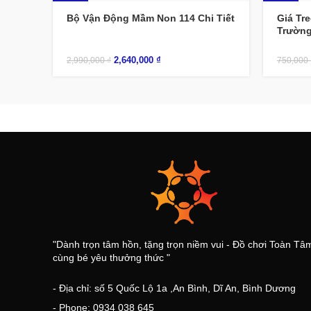
-12%
-13%
Bộ Vận Động Mầm Non 114 Chi Tiết
Giá Tr
Trườn
2,640,000
₫
2,990,000
₫
750,000
"Dành trọn tâm hồn, tặng trọn niềm vui - Đồ chơi Toàn Tâ
cùng bé yêu thưởng thức "
- Địa chỉ: số 5 Quốc Lộ 1a ,An Bình, Dĩ An, Bình Dương
- Phone: 0934 038 645