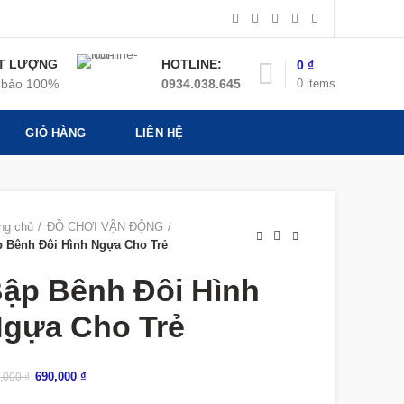
T LƯỢNG
HOTLINE:
0
₫
0
items
bảo 100%
0934.038.645
GIỎ HÀNG
LIÊN HỆ
ng chủ
ĐỒ CHƠI VẬN ĐỘNG
 Bênh Đôi Hình Ngựa Cho Trẻ
ập Bênh Đôi Hình
gựa Cho Trẻ
690,000
₫
,000
₫