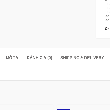
Ng
Thi
Thi
Thi
Xe
Xe 
Ch
MÔ TẢ
ĐÁNH GIÁ (0)
SHIPPING & DELIVERY