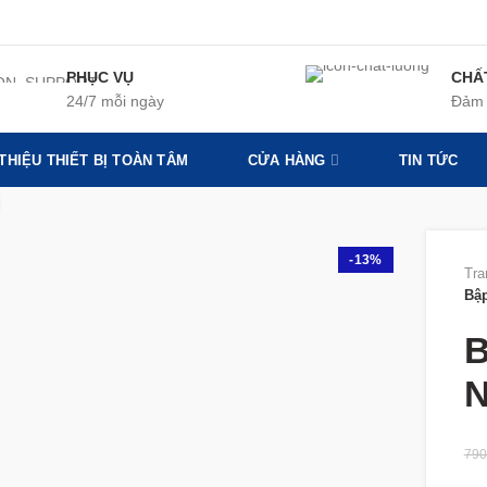
PHỤC VỤ
CHẤ
24/7 mỗi ngày
Đảm 
 THIỆU THIẾT BỊ TOÀN TÂM
CỬA HÀNG
TIN TỨC
360 product view
-13%
Tra
Bập
B
N
790