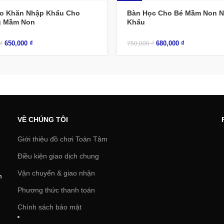
-9%
eo Khăn Nhập Khẩu Cho
Bàn Học Cho Bé Mầm Non 
g Mầm Non
Khẩu
650,000
₫
680,000
₫
₫
750,000
₫
VỀ CHÚNG TÔI
Giới thiệu đồ chơi Toàn Tâm
Điều kiện giao dịch chung
Vận chuyển & giao nhận
m
Phương thức thanh toán
Chính sách bảo mật