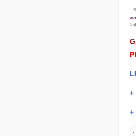
– B
co
Nh
G
P
L
+
+
Số