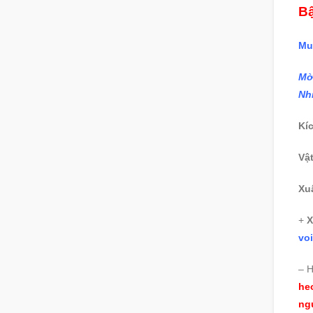
Bậ
Mu
Mờ
Nh
Kí
Vật
Xu
+
X
voi
– 
he
ng