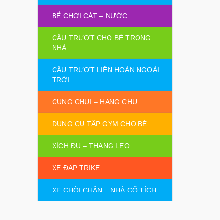
BỂ CHƠI CÁT – NƯỚC
CẦU TRƯỢT CHO BÉ TRONG
NHÀ
CẦU TRƯỢT LIÊN HOÀN NGOÀI
TRỜI
CUNG CHUI – HANG CHUI
DỤNG CỤ TẬP GYM CHO BÉ
XÍCH ĐU – THANG LEO
XE ĐẠP TRIKE
XE CHÒI CHÂN – NHÀ CỔ TÍCH