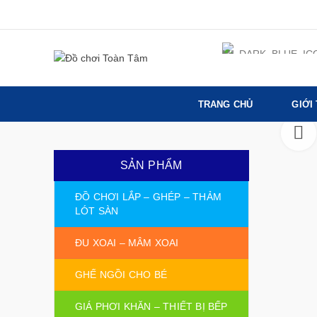
TRANG CHỦ
GIỚI
SẢN PHẨM
ĐỒ CHƠI LẮP – GHÉP – THẢM
LÓT SÀN
ĐU XOAI – MÂM XOAI
GHẾ NGỒI CHO BÉ
GIÁ PHƠI KHĂN – THIẾT BỊ BẾP