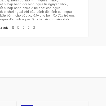
ựa bập bênh đôi tạo hình nguyên khối
,
ết bị bập bênh đôi hình ngựa từ nguyên khối
,
ết bị bập bênh nhựa 2 bé chơi con ngựa
,
ết bị chơi ngoài trời bập bênh đôi hình con ngựa
,
 bập bênh cho bé
,
Xe đẩy cho bé
,
Xe đẩy trẻ em
,
ngựa đôi hình ngựa đặc chất liệu nguyên khối
ia sẻ