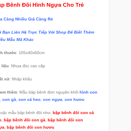
p Bênh Đôi Hình Ngựa Cho Trẻ
a Càng Nhiều Giá Càng Rẻ
i Bạn Liên Hệ Trực Tiếp Với Shop Để Biết Thêm
iều Mẫu Mã Khác
ch thước
: 105x40x60cm
 liệu
: Nhựa đúc cao cấp
ất xứ
: Nhập khẩu
em thêm
: Mẫu bập bênh đơn nguyên khối
hình con
,
con gà
,
con cá heo
,
con ngựa
,
con hươu
Hoặc mẫu bập bênh đôi như,
bập bênh đôi con cá
o
,
bập bênh đôi con gà
,
bập bênh đôi con
ựa
,
bập bênh đôi con hươu