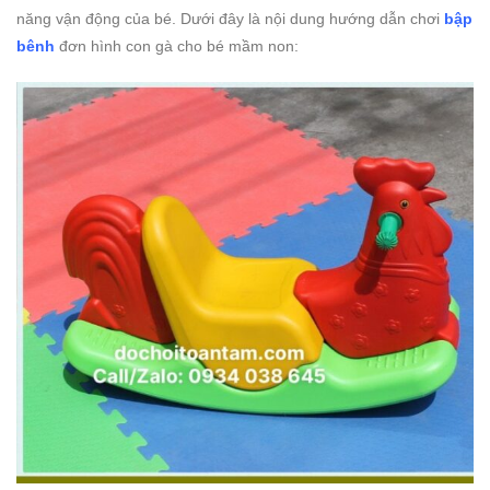
năng vận động của bé. Dưới đây là nội dung hướng dẫn chơi
bập
bênh
đơn hình con gà cho bé mầm non: