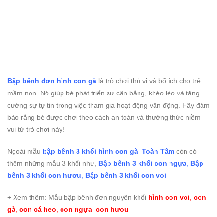
Bập bênh đơn hình con gà
là trò chơi thú vị và bổ ích cho trẻ
mầm non. Nó giúp bé phát triển sự cân bằng, khéo léo và tăng
cường sự tự tin trong việc tham gia hoạt động vận động. Hãy đảm
bảo rằng bé được chơi theo cách an toàn và thưởng thức niềm
vui từ trò chơi này!
Ngoài mẫu
bập bênh 3 khối hình con gà
,
Toàn Tâm
còn có
thêm những mẫu 3 khối như,
Bập bênh 3 khối con ngựa
,
Bập
bênh 3 khối con hươu
,
Bập bênh 3 khối con voi
+ Xem thêm: Mẫu bập bênh đơn nguyên khối
hình con voi
,
con
gà
,
con cá heo
,
con ngựa
,
con hươu