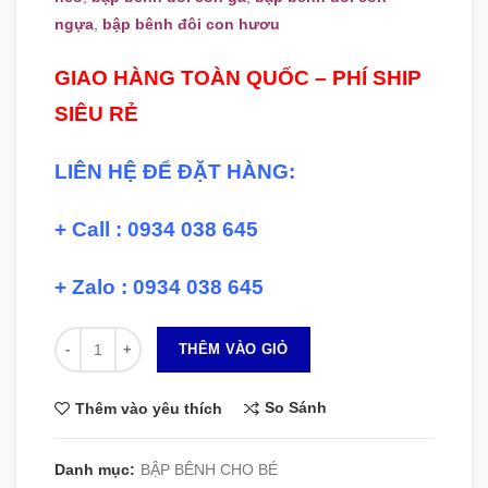
ngựa
,
bập bênh đôi con hươu
GIAO HÀNG TOÀN QUỐC – PHÍ SHIP
SIÊU RẺ
LIÊN HỆ ĐỂ ĐẶT HÀNG:
+ Call : 0934 038 645
+ Zalo : 0934 038 645
Số lượng
THÊM VÀO GIỎ
So Sánh
Thêm vào yêu thích
Danh mục:
BẬP BÊNH CHO BÉ