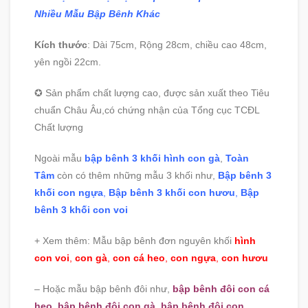
Nhiều Mẫu Bập Bênh Khác
Kích thước
: Dài 75cm, Rộng 28cm, chiều cao 48cm,
yên ngồi 22cm.
✪ Sản phẩm chất lượng cao, được sản xuất theo Tiêu
chuẩn Châu Âu,có chứng nhận của Tổng cục TCĐL
Chất lượng
Ngoài mẫu
bập bênh 3 khối hình con gà
,
Toàn
Tâm
còn có thêm những mẫu 3 khối như,
Bập bênh 3
khối con ngựa
,
Bập bênh 3 khối con hươu
,
Bập
bênh 3 khối con voi
+ Xem thêm: Mẫu bập bênh đơn nguyên khối
hình
con voi
,
con gà
,
con cá heo
,
con ngựa
,
con hươu
– Hoặc mẫu bập bênh đôi như,
bập bênh đôi con cá
heo
,
bập bênh đôi con gà
,
bập bênh đôi con