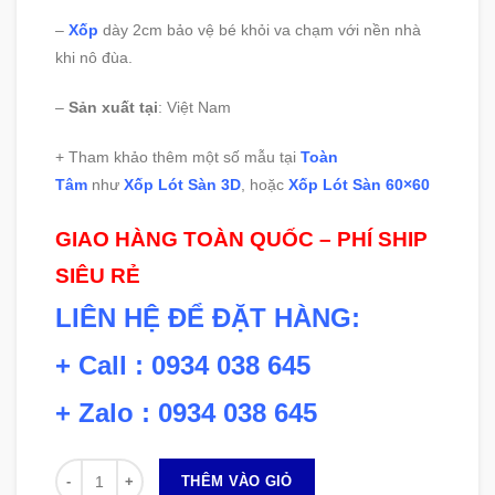
–
Xốp
dày 2cm bảo vệ bé khỏi va chạm với nền nhà
khi nô đùa.
–
Sản xuất tại
: Việt Nam
+ Tham khảo thêm một số mẫu tại
Toàn
Tâm
như
Xốp Lót Sàn 3D
, hoặc
Xốp Lót Sàn 60×60
GIAO HÀNG TOÀN QUỐC – PHÍ SHIP
SIÊU RẺ
LIÊN HỆ ĐỂ ĐẶT HÀNG:
+ Call : 0934 038 645
+ Zalo : 0934 038 645
Số lượng
THÊM VÀO GIỎ