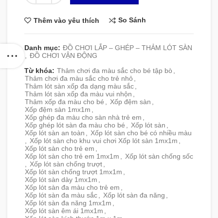
So Sánh
Thêm vào yêu thích
Danh mục:
ĐỒ CHƠI LẮP – GHÉP – THẢM LÓT SÀN
,
ĐỒ CHƠI VẬN ĐỘNG
Từ khóa:
Thảm chơi đa màu sắc cho bé tập bò
,
Thảm chơi đa màu sắc cho trẻ nhỏ
,
Thảm lót sàn xốp đa dạng màu sắc
,
Thảm lót sàn xốp đa màu vui nhộn
,
Thảm xốp đa màu cho bé
,
Xốp đệm sàn
,
Xốp đệm sàn 1mx1m
,
Xốp ghép đa màu cho sàn nhà trẻ em
,
Xốp ghép lót sàn đa màu cho bé
,
Xốp lót sàn
,
Xốp lót sàn an toàn
,
Xốp lót sàn cho bé có nhiều màu
,
Xốp lót sàn cho khu vui chơi Xốp lót sàn 1mx1m
,
Xốp lót sàn cho trẻ em
,
Xốp lót sàn cho trẻ em 1mx1m
,
Xốp lót sàn chống sốc
,
Xốp lót sàn chống trượt
,
Xốp lót sàn chống trượt 1mx1m
,
Xốp lót sàn dày 1mx1m
,
Xốp lót sàn đa màu cho trẻ em
,
Xốp lót sàn đa màu sắc
,
Xốp lót sàn đa năng
,
Xốp lót sàn đa năng 1mx1m
,
Xốp lót sàn êm ái 1mx1m
,