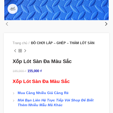
360 product view
Trang chủ
ĐỒ CHƠI LẮP – GHÉP – THẢM LÓT SÀN
Xốp Lót Sàn Đa Màu Sắc
155,000
₫
185,000
₫
Xốp Lót Sàn Đa Màu Sắc
Mua Càng Nhiều Giá Càng Rẻ
Mời Bạn Liên Hệ Trực Tiếp Với Shop Để Biết
Thêm Nhiều Mẫu Mã Khác