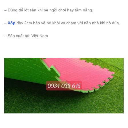
– Dùng để lót sàn khi bè ngồi chơi hay tắm nắng.
–
Xốp
dày 2cm bảo vệ bé khỏi va chạm với nền nhà khi nô đùa.
– Sản xuất tại: Việt Nam